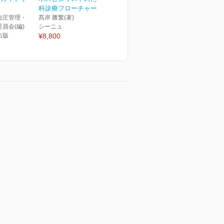
科診療フローチャート 第...
血圧管理・
髙岸 勝繁(著)
員会(編)
シーニュ
出版
¥8,800