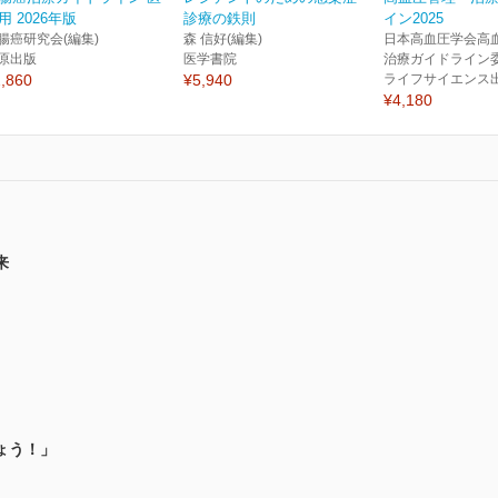
用 2026年版
診療の鉄則
イン2025
腸癌研究会(編集)
森 信好(編集)
日本高血圧学会高
原出版
医学書院
治療ガイドライン委
,860
¥5,940
ライフサイエンス
¥4,180
来
ょう！」