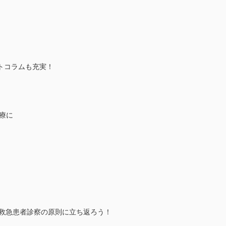
トコラムも充実！
療に
)」で救急患者診察の原則に立ち返ろう！