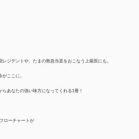
期レジデントや、たまの救急当直をおこなう上級医にも。
歩がここに。
からあなたの強い味方になってくれる1冊！
のフローチャートが