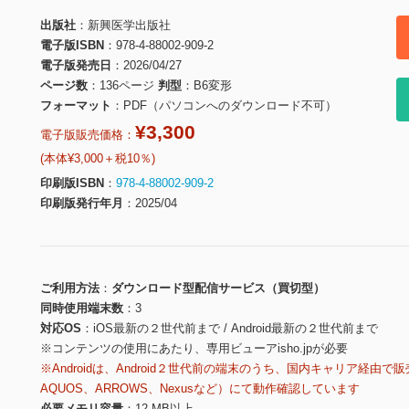
出版社
新興医学出版社
電子版ISBN
978-4-88002-909-2
電子版発売日
2026/04/27
ページ数
136ページ
判型
B6変形
フォーマット
PDF（パソコンへのダウンロード不可）
¥3,300
電子版販売価格：
(本体¥3,000＋税10％)
印刷版ISBN
978-4-88002-909-2
印刷版発行年月
2025/04
ご利用方法
ダウンロード型配信サービス（買切型）
同時使用端末数
3
対応OS
iOS最新の２世代前まで / Android最新の２世代前まで
※コンテンツの使用にあたり、専用ビューアisho.jpが必要
※Androidは、Android２世代前の端末のうち、国内キャリア経由で販
AQUOS、ARROWS、Nexusなど）にて動作確認しています
必要メモリ容量
12 MB以上