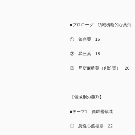
■プロローグ 領域横断的な薬剤
① 鎮痛薬 16
② 昇圧薬 18
③ 局所麻酔薬（創処置） 20
【領域別の薬剤】
■テーマ1 循環器領域
① 急性心筋梗塞 22