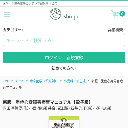
医学・医療の電子コンテンツ配信サービス
0
カテゴリー
詳細検索
ログイン／新規登録
初めての方へ
TOP
すべて
臨床医学（領域別）
小児科・新生児
新版 重症心身障害療
育マニュアル
新版 重症心身障害療育マニュアル【電子版】
岡田 喜篤(監修) 小西 徹(編) 井合 瑞江(編) 石井 光子(編) 小沢 浩(編)