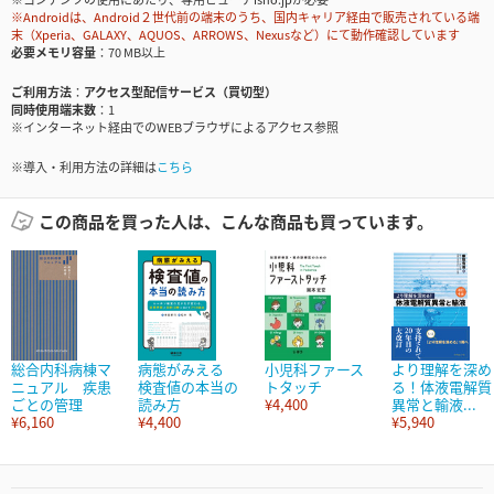
※Androidは、Android２世代前の端末のうち、国内キャリア経由で販売されている端
末（Xperia、GALAXY、AQUOS、ARROWS、Nexusなど）にて動作確認しています
必要メモリ容量
70 MB以上
ご利用方法
アクセス型配信サービス（買切型）
同時使用端末数
1
※インターネット経由でのWEBブラウザによるアクセス参照
※導入・利用方法の詳細は
こちら
この商品を買った人は、こんな商品も買っています。
総合内科病棟マ
病態がみえる
小児科ファース
より理解を深め
ニュアル 疾患
検査値の本当の
トタッチ
る！体液電解質
ごとの管理
読み方
¥4,400
異常と輸液...
¥6,160
¥4,400
¥5,940