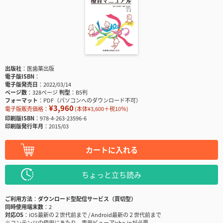
出版社
医歯薬出版
電子版ISBN
電子版発売日
2022/03/14
ページ数
328ページ
判型
B5判
フォーマット
PDF（パソコンへのダウンロード不可）
¥3,960
電子版販売価格：
(本体¥3,600＋税10％)
印刷版ISBN
978-4-263-23596-6
印刷版発行年月
2015/03
カートに入れる
ちょっと立ち読み
ご利用方法
ダウンロード型配信サービス（買切型）
同時使用端末数
2
対応OS
iOS最新の２世代前まで / Android最新の２世代前まで
※コンテンツの使用にあたり、専用ビューアisho.jpが必要