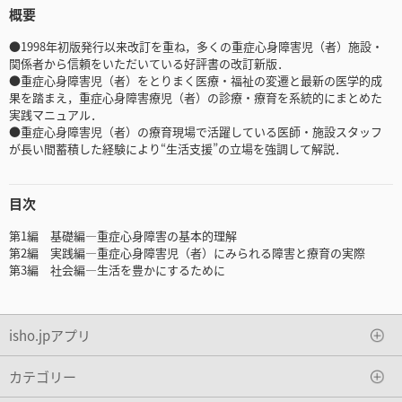
概要
●1998年初版発行以来改訂を重ね，多くの重症心身障害児（者）施設・
関係者から信頼をいただいている好評書の改訂新版．
●重症心身障害児（者）をとりまく医療・福祉の変遷と最新の医学的成
果を踏まえ，重症心身障害療児（者）の診療・療育を系統的にまとめた
実践マニュアル．
●重症心身障害児（者）の療育現場で活躍している医師・施設スタッフ
が長い間蓄積した経験により“生活支援”の立場を強調して解説．
目次
第1編 基礎編―重症心身障害の基本的理解
第2編 実践編―重症心身障害児（者）にみられる障害と療育の実際
第3編 社会編―生活を豊かにするために
isho.jpアプリ
カテゴリー