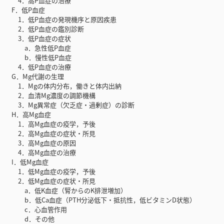
4．高P血症の治療
F．低P血症
1．低P血症の発現機序と原因疾患
2．低P血症の鑑別診断
3．低P血症の症状
a．急性低P血症
b．慢性低P血症
4．低P血症の治療
G．Mg代謝の生理
1．Mgの体内分布，働きと体内出納
2．血清Mg濃度の調節機構
3．Mg異常症（欠乏症・過剰症）の診断
H．高Mg血症
1．高Mg血症の疫学，予後
2．高Mg血症の症状・所見
3．高Mg血症の原因
4．高Mg血症の治療
I．低Mg血症
1．低Mg血症の疫学，予後
2．低Mg血症の症状・所見
a．低K血症（腎からのK排泄増加）
b．低Ca血症（PTH分泌低下・抵抗性，低ビタミンD状態）
c．心血管作用
d．その他