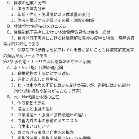
C．体液の組成と分布
1．体液の体内分布
2．年齢・性別・肥満度による体液量の変化
3．体液を構成する溶質とその量・濃度の関係
D．体液恒常性維持のメカニズム
E．腎機能低下患者における体液電解質異常の特徴 総論
1．腎機能低下患者における体液電解質異常の疫学と特徴：電解質異
常は両方向性である
2．保存期CKD患者は高齢フレイル患者が多いことも体液電解質異常
の頻度が高い一因である
第2章 水代謝・ナトリウム代謝異常の診断と治療
A．水・Na（塩）代謝の進化論
1．脊椎動物の上陸に対する適応
2．進化に適応した尿生成
3．ヒトは水や塩の不足には対応能力が高いが，過剰には対応能力
（塩分過剰摂取や輸液がもたらす弊害）
B．水・Na代謝と体液の生理
1．体液移動の原則
2．浸透圧と張度の違い
3．血漿浸透圧・張度と膠質浸透圧の違い
4．血管内外の水の移動のメカニズム
5．自由水とは何か？
6．尿における張度と自由水の概念
7．細胞外液量・細胞内液量とNa・水の関係