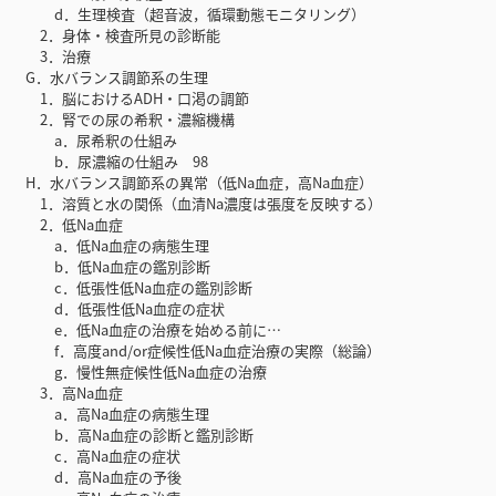
d．生理検査（超音波，循環動態モニタリング）
2．身体・検査所見の診断能
3．治療
G．水バランス調節系の生理
1．脳におけるADH・口渇の調節
2．腎での尿の希釈・濃縮機構
a．尿希釈の仕組み
b．尿濃縮の仕組み 98
H．水バランス調節系の異常（低Na血症，高Na血症）
1．溶質と水の関係（血清Na濃度は張度を反映する）
2．低Na血症
a．低Na血症の病態生理
b．低Na血症の鑑別診断
c．低張性低Na血症の鑑別診断
d．低張性低Na血症の症状
e．低Na血症の治療を始める前に…
f．高度and/or症候性低Na血症治療の実際（総論）
g．慢性無症候性低Na血症の治療
3．高Na血症
a．高Na血症の病態生理
b．高Na血症の診断と鑑別診断
c．高Na血症の症状
d．高Na血症の予後