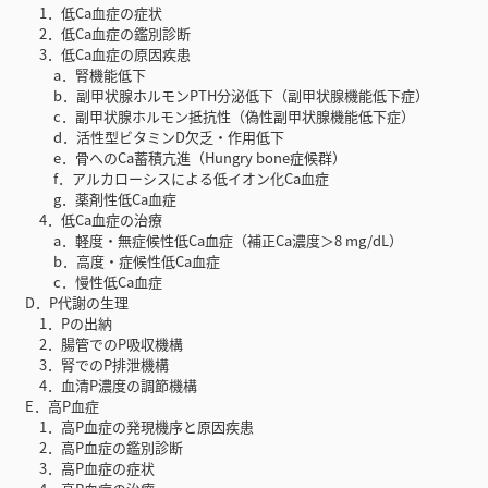
1．低Ca血症の症状
2．低Ca血症の鑑別診断
3．低Ca血症の原因疾患
a．腎機能低下
b．副甲状腺ホルモンPTH分泌低下（副甲状腺機能低下症）
c．副甲状腺ホルモン抵抗性（偽性副甲状腺機能低下症）
d．活性型ビタミンD欠乏・作用低下
e．骨へのCa蓄積亢進（Hungry bone症候群）
f．アルカローシスによる低イオン化Ca血症
g．薬剤性低Ca血症
4．低Ca血症の治療
a．軽度・無症候性低Ca血症（補正Ca濃度＞8 mg/dL）
b．高度・症候性低Ca血症
c．慢性低Ca血症
D．P代謝の生理
1．Pの出納
2．腸管でのP吸収機構
3．腎でのP排泄機構
4．血清P濃度の調節機構
E．高P血症
1．高P血症の発現機序と原因疾患
2．高P血症の鑑別診断
3．高P血症の症状