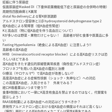
妊娠に伴う尿崩症
仮面尿崩症Masked DI（下垂体前葉機能低下症と尿崩症の合併時の特徴）
周期性四肢麻痺とK異常
distal Na deliveryによる腎K排泄調節
アルドステロン受容体と11β hydroxysteroid dehydrogenase type 2
低K血症による腎障害（低K血症性腎症）
Kと高血圧（特に低K血症を伴う高血圧について）
Kが多いのは野菜・果物だけじゃない！ 高齢者が好む食事や医薬品に多
い
Fasting Hyperkalemia（絶食による高K血症）に注意しよう‼
高齢者の高K血症
MRB（mineralocorticoid receptor blocker）による高K血症リスクは恐
ろしいほどである
高K血症をきたす遺伝的尿細管異常疾患（偽性低アルドステロン症）
フロリネフ®を用いた高K血症の鑑別と治療
GI療法（やロケルマ®）で高K血症が改善しない⁉
高度高K血症による症候性徐脈（ショック・失神など）への対応
この高度高K血症，入院させる？ 外来でみる？
経口K吸着薬はいつまで使う??
食事K制限において一律にK高含有食品を禁止するのではなく，代替案を
提示しよう！
RAAS抑制薬による高K血症への対応はどうすべきか？
原発性アルドステロン症における低K血症の頻度はそれほど高くない
（慢性）嘔吐による低K血症のメカニズムは腎性K喪失である