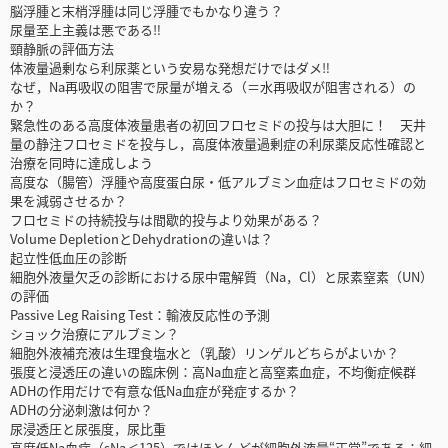
脳浮腫と末梢浮腫は同じ浮腫でもかなり違う？
尿量至上主義は悪である‼
頸静脈の評価方法
体液量過剰なら利尿薬という安易な発想だけではダメ‼
なぜ，Na再吸収の阻害で尿量が増える（＝水再吸収が阻害される）の
か？
緊急性のある高度体液量患者の初回フロセミドの投与は大胆に！ 天井
量の静注フロセミドを投与し，高度体液量過剰症の利尿薬反応性確認と
治療を同時に達成しよう
高度な（腸管）浮腫や高度蛋白尿・低アルブミン血症はフロセミドの効
果を減弱させるか？
フロセミドの持続投与は間歇的投与より効果がある？
Volume DepletionとDehydrationの違いは？
起立性低血圧の診断
細胞外液量欠乏の診断における尿中電解質（Na，Cl）と尿素窒素（UN）
の評価
Passive Leg Raising Test：輸液反応性の予測
ショック治療にアルブミン？
細胞外液補充液は生理食塩水と（乳酸）リンゲルどちらがよいか？
張度と浸透圧の違いの臨床例：高Na血症と高窒素血症，不均衡症候群
ADHの作用だけで有意な低Na血症が発症するか？
ADHの分泌刺激は何か？
尿浸透圧と尿張度，尿比重
高度低Na血症（sNa＜125）ではほとんどが細胞外液量“正常”である：細