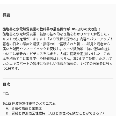
概要
酸塩基と水電解質異常の教科書の最高傑作が18年ぶりの大改訂！
酸塩基と水電解質異常・輸液の基本的な理論をわかりやすく解説したテ
キストの決定版が，ますます「より理解を深める」内容へパワーアップ！
著者の日々の臨床と講演・指導の中で蓄積された新しい知見と読者から
届いた疑問やフィードバックを反映し，ページ数倍増！特に低Na血症に
ついては最新のエビデンスをふまえ，大幅に情報を追加しました．この
本を初めて手に取る学生や研修医はもちろん，3版までご愛用いただいて
いたエキスパートの皆様にも新しい情報が満載の，すべての医療者に役立
つ1冊です．
目次
目次
第1章 体液恒常性維持のメカニズム
A．腎臓の構造と尿生成
B．腎臓と体液恒常性維持（人はどの位水を飲むことができる？）