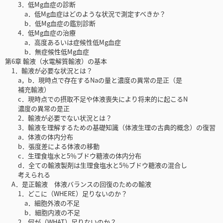
3．低Mg血症の診断
a．低Mg血症はどのような状況で測定すべきか？
b．低Mg血症の鑑別診断
4．低Mg血症の治療
a．高度あるいは症候性低Mg血症
b．無症候性低Mg血症
第6章 輸液（水電解質輸液）の基本
1．輸液が必要な状況とは？
a，b．現時点で存在するNaの量と濃度の異常の是正（是
補充輸液）
c．現時点での摂取不足や体液喪失により将来的に起こるN
濃度の異常の是正
2．輸液が必要でない状況とは？
3．輸液を理解するための基礎知識（体液生理の古典的概念）の復習
a．体液の体内分布
b．張度差による体液の移動
c．生理食塩水と5％ブドウ糖液の体内分布
d．全ての輸液製剤は生理食塩水と5％ブドウ糖液の混合し
考えられる
A．是正輸液 体液バランスの回復のための輸液
1．どこに（WHERE）足りないのか？
a．細胞外液の不足
b．細胞内液の不足
2．何が（WHAT）足りないのか？