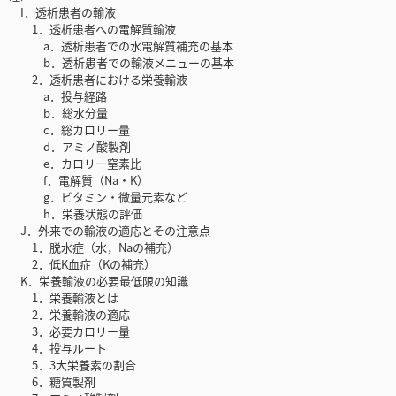
I．透析患者の輸液
1．透析患者への電解質輸液
a．透析患者での水電解質補充の基本
b．透析患者での輸液メニューの基本
2．透析患者における栄養輸液
a．投与経路
b．総水分量
c．総カロリー量
d．アミノ酸製剤
e．カロリー窒素比
f．電解質（Na・K）
g．ビタミン・微量元素など
h．栄養状態の評価
J．外来での輸液の適応とその注意点
1．脱水症（水，Naの補充）
2．低K血症（Kの補充）
K．栄養輸液の必要最低限の知識
1．栄養輸液とは
2．栄養輸液の適応
3．必要カロリー量
4．投与ルート
5．3大栄養素の割合
6．糖質製剤