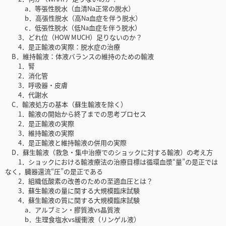
a．等張性脱水（血清Na正常の脱水）
b．高張性脱水（高Na血症を伴う脱水）
c．低張性脱水（低Na血症を伴う脱水）
3．どれ位（HOW MUCH）足りないのか？
4．是正輸液の実際：脱水症の治療
B．維持輸液：体液バランスの維持のための輸液
1．腎
2．消化管
3．呼吸器・皮膚
4．代謝水
C．輸液処方の基本（蘇生輸液を除く）
1．輸液の開始から終了までの思考プロセス
2．是正輸液の実際
3．維持輸液の実際
4．是正輸液と維持輸液の併用の実際
D．蘇生輸液（救急・集中治療でのショックに対する輸液）の考え方
1．ショックにおける輸液療法の治療目標は循環血漿“量”の是正では
なく，臓器還流“圧”の是正である
2．組織低酸素の改善のための至適血圧とは？
3．蘇生輸液の量に関する大規模臨床試験
4．蘇生輸液の質に関する大規模臨床試験
a．アルブミン・膠質液vs晶質液
b．生理食塩水vs緩衝液（リンゲル液）