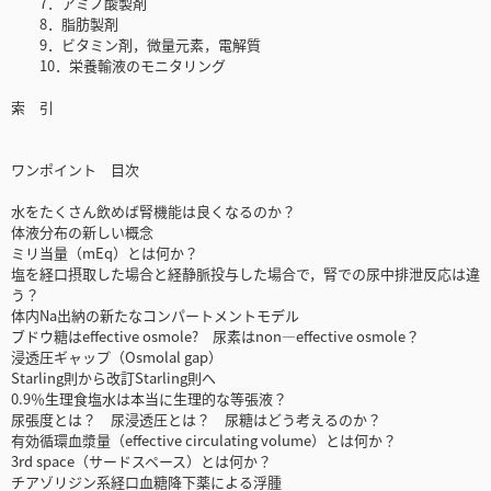
7．アミノ酸製剤
8．脂肪製剤
9．ビタミン剤，微量元素，電解質
10．栄養輸液のモニタリング
索 引
ワンポイント 目次
水をたくさん飲めば腎機能は良くなるのか？
体液分布の新しい概念
ミリ当量（mEq）とは何か？
塩を経口摂取した場合と経静脈投与した場合で，腎での尿中排泄反応は違
う？
体内Na出納の新たなコンパートメントモデル
ブドウ糖はeffective osmole? 尿素はnon—effective osmole？
浸透圧ギャップ（Osmolal gap）
Starling則から改訂Starling則へ
0.9％生理食塩水は本当に生理的な等張液？
尿張度とは？ 尿浸透圧とは？ 尿糖はどう考えるのか？
有効循環血漿量（effective circulating volume）とは何か？
3rd space（サードスペース）とは何か？
チアゾリジン系経口血糖降下薬による浮腫