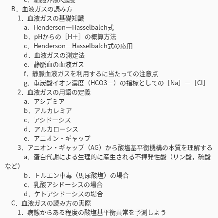
B．血液ガスの読み方
1．血液ガスの基礎知識
a．Henderson—Hasselbalch式
b．pHからの［H＋］の概算方法
c．Henderson—Hasselbalch式の応用
d．血液ガスの測定法
e．静脈血の血液ガス
f．静脈血液ガスを利用するに当たっての注意点
g．重炭酸イオン濃度（HCO3－）の指標としての［Na］－［Cl］
2．血液ガスの用語の定義
a．アシデミア
b．アルカレミア
c．アシドーシス
d．アルカローシス
e．アニオン・ギャップ
3．アニオン・ギャップ（AG）から酸塩基平衡機構の本質を理解する
a．蛋白代謝による生理的に産生される不揮発性酸（リン酸，硫酸
など）
b．トルエン中毒（馬尿酸塩）の場合
c．乳酸アシドーシスの場合
d．ケトアシドーシスの場合
C．血液ガスの読み方の実際
1．病態からある程度の酸塩基平衡異常を予測しよう