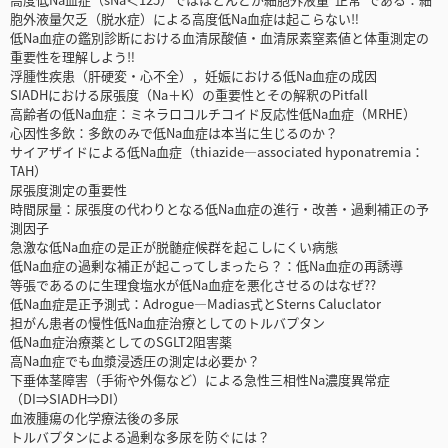
胞外液量欠乏（脱水症）による高度低Na血症は起こらない‼
低Na血症の鑑別診断における血清尿酸値・血清尿素窒素値と体重測定の
重要性を理解しよう‼
浮腫性疾患（肝硬変・心不全），妊娠における低Na血症の成因
SIADHにおける尿張度（Na＋K）の重要性とその解釈のPitfall
高齢者の低Na血症：ミネラロコルチコイド反応性低Na血症（MRHE）
心因性多飲：多飲のみで低Na血症は本当に生じるのか？
サイアザイドによる低Na血症（thiazide—associated hyponatremia：
TAH）
尿張度測定の重要性
時間尿量：尿張度の代わりとなる低Na血症の進行・改善・過剰補正の予
測因子
急激な低Na血症の是正が脱髄症候群を起こしにくい病態
低Na血症の過剰な補正が起こってしまったら？：低Na血症の再誘導
等張であるのに生理食塩水が低Na血症を悪化させるのはなぜ??
低Na血症是正予測式：Adrogue—Madias式とSterns Caluclator
担がん患者の慢性低Na血症治療としてのトルバプタン
低Na血症治療薬としてのSGLT2阻害薬
高Na血症でも血漿浸透圧の測定は必要か？
下垂体茎障害（手術や外傷など）による急性三相性Na濃度異常症
（DI⇒SIADH⇒DI）
血液腫瘍の化学療法後の多尿
トルバプタンによる過剰な多尿を防ぐには？