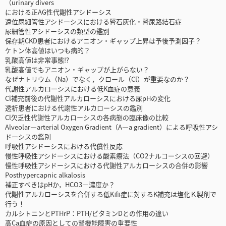
（urinary divers
における正AG性代謝性アシドーシス
遠位尿細管性アシドーシスにおける腎石灰化・腎尿路結石症
尿細管性アシドーシスの類型の鑑別
保存期CKD患者におけるアニオン・ギャップ上昇は予後予測因子？
ケトン体高値はいつも病的？
乳酸高値は非常事態⁉
乳酸高値でもアニオン・ギャップが上がらない？
なぜナトリウム（Na）でなく，クロール（Cl）が重要なのか？
代謝性アルカローシスにおける低K血症の意義
Cl補充前後の代謝性アルカローシスにおける尿pHの変化
透析患者における代謝性アルカローシスの鑑別
Cl欠乏性代謝性アルカローシスの各病態の臨床像の比較
Alveolar—arterial Oxygen Gradient（A—a gradient）による呼吸性アシ
ドーシスの鑑別
呼吸性アシドーシスにおける代償性反応
慢性呼吸性アシドーシスにおける酸素療法（CO2ナルコーシスの回避）
慢性呼吸性アシドーシスにおける代謝性アルカローシスの合併の影響
Posthypercapnic alkalosis
補正すべきはpHか，HCO3－濃度か？
代謝性アルカローシスを合併する低K血症に対するK補充は塩化Ｋ製剤で
行う！
カルシトニンとPTHrP：PTH/ビタミンDとの作用の違い
高Ca血症の原因としての腎機能障害の重要性