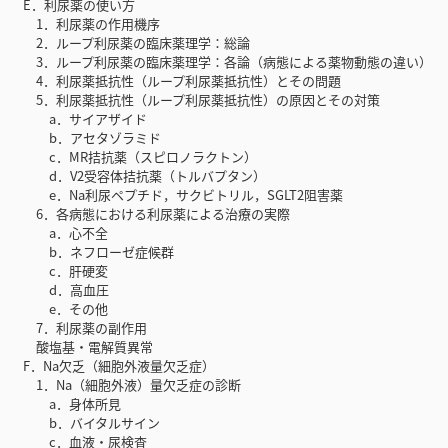
E．利尿薬の使い方
1．利尿薬の作用機序
2．ループ利尿薬の臨床薬理学：総論
3．ループ利尿薬の臨床薬理学：各論（病態による薬物動態の違い）
4．利尿薬抵抗性（ループ利尿薬抵抗性）とその問題
5．利尿薬抵抗性（ループ利尿薬抵抗性）の原因とその対策
a．サイアザイド
b．アセタゾラミド
c．MR拮抗薬（スピロノラクトン）
d．V2受容体拮抗薬（トルバプタン）
e．Na利尿ペプチド，サクビトリル，SGLT2阻害薬
6．各病態における利尿薬による治療の実際
a．心不全
b．ネフローゼ症候群
c．肝硬変
d．高血圧
e．その他
7．利尿薬の副作用
酸塩基・電解質異常
F．Na欠乏（細胞外液量欠乏症）
1．Na（細胞外液）量欠乏症の診断
a．身体所見
b．バイタルサイン
c．血液・尿検査