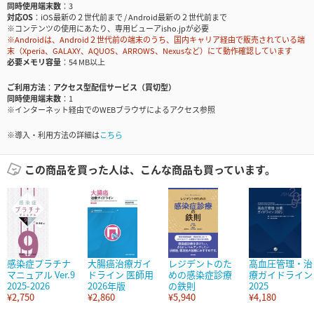
同時使用端末数
3
対応OS
iOS最新の２世代前まで / Android最新の２世代前まで
※コンテンツの使用にあたり、専用ビューアisho.jpが必要
※Androidは、Android２世代前の端末のうち、国内キャリア経由で販売されている端
末（Xperia、GALAXY、AQUOS、ARROWS、Nexusなど）にて動作確認しています
必要メモリ容量
54 MB以上
ご利用方法
アクセス型配信サービス（買切型）
同時使用端末数
1
※インターネット経由でのWEBブラウザによるアクセス参照
※導入・利用方法の詳細は
こちら
この商品を買った人は、こんな商品も買っています。
感染症プラチナ
大腸癌治療ガイ
レジデントのた
高血圧管理・治
マニュアル Ver.9
ドライン 医師用
めの感染症診療
療ガイドライン
2025-2026
2026年版
の鉄則
2025
¥2,750
¥2,860
¥5,940
¥4,180