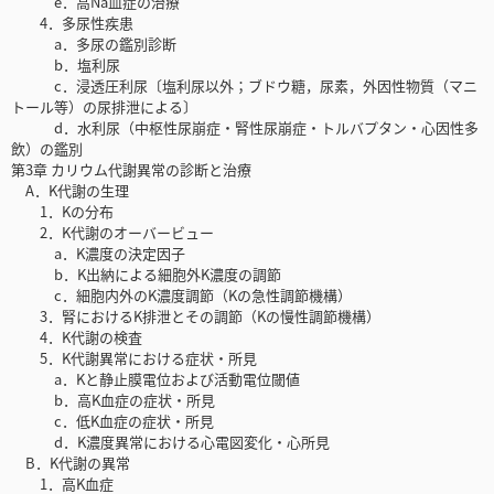
e．高Na血症の治療
4．多尿性疾患
a．多尿の鑑別診断
b．塩利尿
c．浸透圧利尿〔塩利尿以外；ブドウ糖，尿素，外因性物質（マニ
トール等）の尿排泄による〕
d．水利尿（中枢性尿崩症・腎性尿崩症・トルバプタン・心因性多
飲）の鑑別
第3章 カリウム代謝異常の診断と治療
A．K代謝の生理
1．Kの分布
2．K代謝のオーバービュー
a．K濃度の決定因子
b．K出納による細胞外K濃度の調節
c．細胞内外のK濃度調節（Kの急性調節機構）
3．腎におけるK排泄とその調節（Kの慢性調節機構）
4．K代謝の検査
5．K代謝異常における症状・所見
a．Kと静止膜電位および活動電位閾値
b．高K血症の症状・所見
c．低K血症の症状・所見
d．K濃度異常における心電図変化・心所見
B．K代謝の異常
1．高K血症