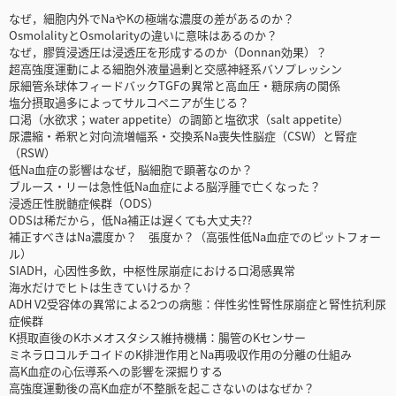
なぜ，細胞内外でNaやKの極端な濃度の差があるのか？
OsmolalityとOsmolarityの違いに意味はあるのか？
なぜ，膠質浸透圧は浸透圧を形成するのか（Donnan効果）？
超高強度運動による細胞外液量過剰と交感神経系バソプレッシン
尿細管糸球体フィードバックTGFの異常と高血圧・糖尿病の関係
塩分摂取過多によってサルコペニアが生じる？
口渇（水欲求；water appetite）の調節と塩欲求（salt appetite）
尿濃縮・希釈と対向流増幅系・交換系Na喪失性脳症（CSW）と腎症
（RSW）
低Na血症の影響はなぜ，脳細胞で顕著なのか？
ブルース・リーは急性低Na血症による脳浮腫で亡くなった？
浸透圧性脱髄症候群（ODS）
ODSは稀だから，低Na補正は遅くても大丈夫??
補正すべきはNa濃度か？ 張度か？（高張性低Na血症でのピットフォー
ル）
SIADH，心因性多飲，中枢性尿崩症における口渇感異常
海水だけでヒトは生きていけるか？
ADH V2受容体の異常による2つの病態：伴性劣性腎性尿崩症と腎性抗利尿
症候群
K摂取直後のKホメオスタシス維持機構：腸管のKセンサー
ミネラロコルチコイドのK排泄作用とNa再吸収作用の分離の仕組み
高K血症の心伝導系への影響を深掘りする
高強度運動後の高K血症が不整脈を起こさないのはなぜか？