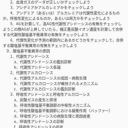
2．血液ガスのデータが正しいかチェックしよう
3．アシデミアかアルカレミアかをチェックしよう
4．アシデミア（あるいは）アルカレミアは代謝性変化によるもの
か，呼吸性変化によるものか，あるいは両方かをチェックしよう
5．AGを計算して，高AG性代謝性アシドーシスの有無をチェックし
ようこの際AGが上昇していたら，補正重炭酸イオン濃度を計算して合併
する代謝性酸塩基平衡異常の有無をチェックしよう
6．代償性変化が予測の範囲内にあるかどうかをチェックして，合併
する酸塩基平衡異常の有無をチェックしよう
D．酸塩基平衡異常の原因
1．代謝性アシドーシス
a．代謝性アシドーシスの鑑別診断
b．代謝性アシドーシス各論
2．代謝性アルカローシス
a．代謝性アルカローシスの成因・病態生理
b．代謝性アルカローシスが維持されるメカニズム
c．代謝性アルカローシスの鑑別診断
3．呼吸性アシドーシスと呼吸性アルカローシス
a．炭酸ガスの産生と排泄
b．呼吸性酸塩基平衡調節の中枢性メカニズム
c．呼吸性酸塩基平衡調節における緩衝作用（バッファー）
d．呼吸性アシドーシスの病態生理と原因疾患
e．呼吸性アシドーシスの診断
f．呼吸性アシドーシスの症状