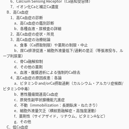
6．Calcium Sensing Receptor（Ca感知受容体）
7．イオン化Caと補正Ca濃度
B．高Ca血症
1．高Ca血症の診断
a．高Ca血症の鑑別診断
b．各種血液・尿検査の詳細
2．高Ca血症の症状・所見
3．高Ca血症の治療総論
a．食事（Ca摂取制限）や薬剤の制限・中止
b．尿Ca排泄促進・細胞外液量低下/過剰の是正（等張液投与，ル
ープ利尿薬）
c．骨Ca融解抑制
d．その他の薬剤
e．血液・腹膜透析による強制的Ca除去
4．高Ca血症の原因疾患：各論
a．ビタミンD and/orCa摂取過剰（カルシウム・アルカリ症候群/
ビタミンD中毒）
b．悪性腫瘍関連高Ca血症
c．原発性副甲状腺機能亢進症
d．不動（immobilization：長期臥床・ねたきり）
e．細胞外液量欠乏（横紋筋融解症・高強度運動）
f．薬剤性（サイアザイド，リチウム，ビタミンAなど）
g．その他
C．低Ca血症