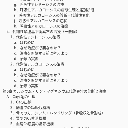
g．呼吸性アシドーシスの治療
h．呼吸性アルカローシスの病態生理と鑑別診断
i．呼吸性アルカローシスの診断・代償性変化
j．呼吸性アルカローシスの症状
k．呼吸性アルカローシスの治療
E．代謝性酸塩基平衡異常の治療（一般論）
1．代謝性アシドーシスの治療
a．はじめに
b．なぜ治療が必要なのか？
c．治療を開始する前に考えよう
d．治療の実際
2．代謝性アルカローシスの治療
a．はじめに
b．なぜ治療が必要なのか？
c．治療を開始する前に考えよう
d．治療の実際
第5章 カルシウム・リン・マグネシウム代謝異常の診断と治療
A．Ca代謝の生理
1．Caの出納
2．腸管でのCa吸収機構
3．骨でのカルシウム・ハンドリング（骨吸収と骨形成）
4．腎でのCa排泄機構
5．血清Ca濃度の調節機構