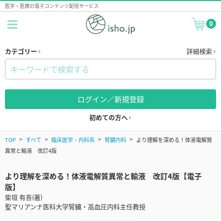
医学・医療の電子コンテンツ配信サービス
0
カテゴリー
詳細検索
ログイン／新規登録
初めての方へ
TOP
すべて
臨床医学・内科系
腎臓内科
より理解を深める！体液電解質
異常と輸液 改訂4版
より理解を深める！体液電解質異常と輸液 改訂4版【電子
版】
柴垣 有吾(著)
聖マリアンナ医科大学腎臓・高血圧内科主任教授