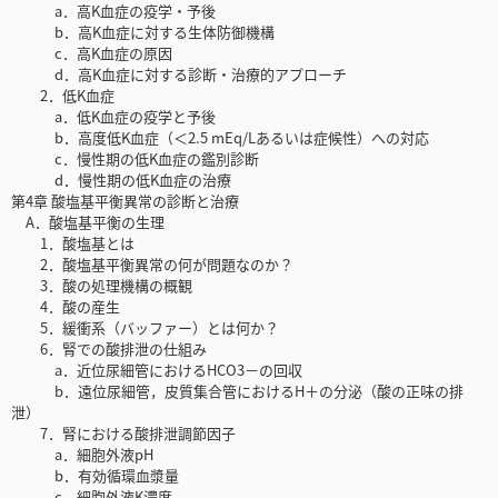
a．高K血症の疫学・予後
b．高K血症に対する生体防御機構
c．高K血症の原因
d．高K血症に対する診断・治療的アプローチ
2．低K血症
a．低K血症の疫学と予後
b．高度低K血症（＜2.5 mEq/Lあるいは症候性）への対応
c．慢性期の低K血症の鑑別診断
d．慢性期の低K血症の治療
第4章 酸塩基平衡異常の診断と治療
A．酸塩基平衡の生理
1．酸塩基とは
2．酸塩基平衡異常の何が問題なのか？
3．酸の処理機構の概観
4．酸の産生
5．緩衝系（バッファー）とは何か？
6．腎での酸排泄の仕組み
a．近位尿細管におけるHCO3－の回収
b．遠位尿細管，皮質集合管におけるH＋の分泌（酸の正味の排
泄）
7．腎における酸排泄調節因子
a．細胞外液pH
b．有効循環血漿量
c．細胞外液K濃度