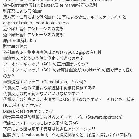
偽性Bartter症候群とBartter/Gitelman症候群の鑑別
利尿薬による低K血症
漢方薬・仁丹による低K血症（甘草による偽性アルドステロン症）と
apparent mineralocorticoid excess
近位尿細管性アシドーシスの病態
遠位尿細管性アシドーシスの病態
尿pHを理解しよう
酸性尿の弊害
外科周術期・集中治療領域におけるpCO2 gapの有用性
血液ガスはどういう時に測定すべきなのか？
アニオン・ギャップ（AG）の正常値はいくつ？
アニオン・ギャップ（AG）の計算は血液ガスのNaやClの値で行って良い
のか？
血漿浸透圧ギャップ（Osmolal gap）とは何？
代償反応は極めて重要な酸塩基平衡維持機構である
代償反応の式を覚えないといけないですか？
代償反応の計算には，実測のHCO3を用いるのですか？ それとも，補正
HCO3を用いますか？
Base Excessは有用ですか？
酸塩基平衡異常解析におけるスチュアート法（Stewart approach）
代謝性アシドーシスにおける尿pHと尿AG
下痢による酸塩基平衡異常は代謝性アシドーシス??
回腸導管（ileal conduit）や大腸膀胱瘻など，尿路・腸管バイパス状態