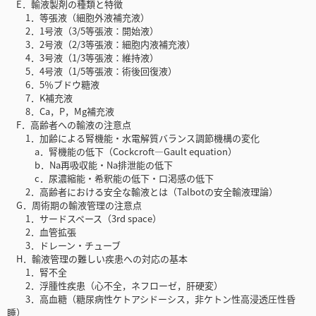
E．輸液製剤の種類と特徴
1．等張液（細胞外液補充液）
2．1号液（3/5等張液：開始液）
3．2号液（2/3等張液：細胞内液補充液）
4．3号液（1/3等張液：維持液）
5．4号液（1/5等張液：術後回復液）
6．5％ブドウ糖液
7．K補充液
8．Ca，P，Mg補充液
F．高齢者への輸液の注意点
1．加齢による腎機能・水電解質バランス調節機構の変化
a．腎機能の低下（Cockcroft—Gault equation）
b．Na再吸収能・Na排泄能の低下
c．尿濃縮能・希釈能の低下・口渇感の低下
2．高齢者における安全な輸液とは（Talbotの安全輸液理論）
G．周術期の輸液管理の注意点
1．サードスペース（3rd space）
2．血管拡張
3．ドレーン・チューブ
H．輸液管理の難しい疾患への対応の基本
1．腎不全
2．浮腫性疾患（心不全，ネフローゼ，肝硬変）
3．高血糖（糖尿病性ケトアシドーシス，非ケトン性高浸透圧性昏
睡）