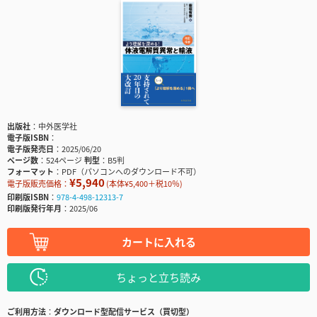
出版社
中外医学社
電子版ISBN
電子版発売日
2025/06/20
ページ数
524ページ
判型
B5判
フォーマット
PDF（パソコンへのダウンロード不可）
¥5,940
電子版販売価格：
(本体¥5,400＋税10％)
印刷版ISBN
978-4-498-12313-7
印刷版発行年月
2025/06
カートに入れる
ちょっと立ち読み
ご利用方法
ダウンロード型配信サービス（買切型）