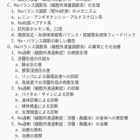
C．Naバランス調節系（細胞外液量調節系）の生理
1．Naバランス調節（腎Na排泄）のメカニズム
a．レニン—アンギオテンシン—アルドステロン系
b．Na利尿ペプチド系
c．抗利尿ホルモン系，口渇
d．筋原反応・糸球体尿細管バランス・尿細管糸球体フィードバック
2．Na・バランス調節の新しい概念
D．Naバランス調節系（細胞外液量調節系）の異常とその治療
1．Na過剰（細胞外液過剰症）の病態生理
2．浮腫形成の仕組み
a．静水圧の差
b．膠質浸透圧の差
c．リンパによる循環血液への回収
d．各疾患での浮腫形成の病態生理
3．Na過剰（細胞外液過剰症）の診断
a．バイタル・サインによる診断
b．身体診察による診断
c．検体検査による診断
d．生理検査による診断
4．Na過剰（細胞外液過剰症：浮腫・胸腹水）の身体への悪影響
5．Na過剰（細胞外液過剰症：浮腫・胸腹水）の治療
a．治療の原則
b．治療の実際