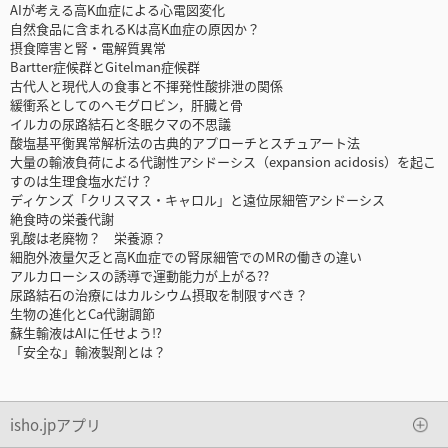
AIが考える高K血症による心電図変化
自然食品に含まれるKは高K血症の原因か？
摂食障害と腎・電解質異常
Bartter症候群とGitelman症候群
古代人と現代人の食事と不揮発性酸排泄の関係
緩衝系としてのヘモグロビン，肝臓と骨
イルカの尿路結石と冬眠クマの不思議
酸塩基平衡異常解析法の古典的アプローチとスチュアート法
大量の輸液負荷による代謝性アシドーシス（expansion acidosis）を起こ
すのは生理食塩水だけ？
ディケンズ「クリスマス・キャロル」と遠位尿細管アシドーシス
絶食時の栄養代謝
乳酸は老廃物？ 栄養源？
細胞外液量欠乏と高K血症での腎尿細管でのMRの働きの違い
アルカローシスの誘導で運動能力が上がる??
尿路結石の治療にはカルシウム摂取を制限すべき？
生物の進化とCa代謝調節
蘇生輸液はAIに任せよう⁉
「安全な」輸液製剤とは？
isho.jpアプリ