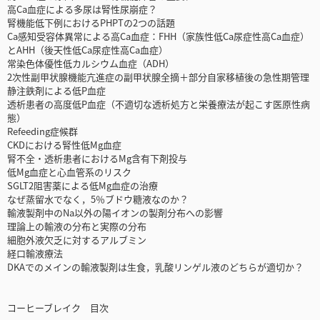
高Ca血症による多尿は腎性尿崩症？
腎機能低下例におけるPHPTの2つの話題
Ca感知受容体異常による高Ca血症：FHH（家族性低Ca尿症性高Ca血症）
とAHH（後天性低Ca尿症性高Ca血症）
常染色体優性低カルシウム血症（ADH）
2次性副甲状腺機能亢進症の副甲状腺全摘＋部分自家移植後の急性期管理
静注鉄剤による低P血症
透析患者の高度低P血症（不適切な透析処方と栄養療法が起こす医原性病
態）
Refeeding症候群
CKDにおける腎性低Mg血症
腎不全・透析患者におけるMg含有下剤投与
低Mg血症と心血管系のリスク
SGLT2阻害薬による低Mg血症の治療
なぜ蒸留水でなく，5％ブドウ糖液なのか？
輸液製剤中のNa以外の陽イオンの製剤分布への影響
理論上の輸液の分布と実際の分布
細胞外液欠乏に対するアルブミン
経口輸液療法
DKAでのメインの輸液製剤は生食，乳酸リンゲル液のどちらが適切か？
コーヒーブレイク 目次