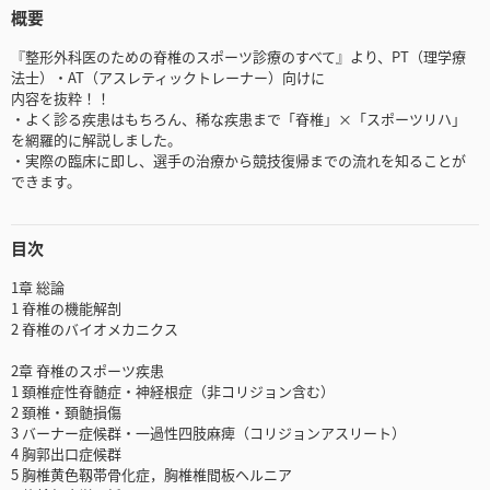
概要
『整形外科医のための脊椎のスポーツ診療のすべて』より、PT（理学療
法士）・AT（アスレティックトレーナー）向けに
内容を抜粋！！
・よく診る疾患はもちろん、稀な疾患まで「脊椎」×「スポーツリハ」
を網羅的に解説しました。
・実際の臨床に即し、選手の治療から競技復帰までの流れを知ることが
できます。
目次
1章 総論
1 脊椎の機能解剖
2 脊椎のバイオメカニクス
2章 脊椎のスポーツ疾患
1 頚椎症性脊髄症・神経根症（非コリジョン含む）
2 頚椎・頚髄損傷
3 バーナー症候群・一過性四肢麻痺（コリジョンアスリート）
4 胸郭出口症候群
5 胸椎黄色靱帯骨化症，胸椎椎間板ヘルニア