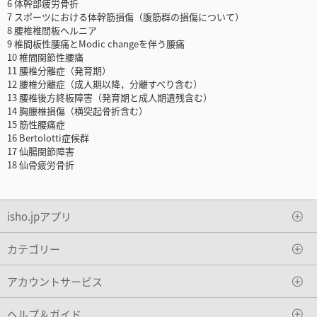
6 体幹部疲労骨折
7 スポーツにおける体幹筋損傷（腹筋群の損傷について）
8 腰椎椎間板ヘルニア
9 椎間板性腰痛とModic changeを伴う腰痛
10 椎間関節性腰痛
11 腰椎分離症（発育期）
12 腰椎分離症（成人期以降，分離すべり含む）
13 腰椎後方終板障害（発育期と成人期遺残含む）
14 胸腰椎損傷（横突起骨折含む）
15 筋性腰痛症
16 Bertolotti症候群
17 仙腸関節障害
18 仙骨疲労骨折
isho.jpアプリ
カテゴリー
アカウントサービス
ヘルプ＆ガイド