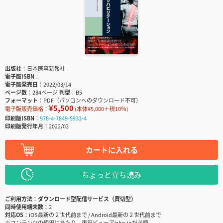
出版社
日本医事新報社
電子版ISBN
電子版発売日
2022/03/14
ページ数
284ページ
判型
B5
フォーマット
PDF（パソコンへのダウンロード不可）
¥5,500
電子版販売価格：
(本体¥5,000＋税10％)
印刷版ISBN
978-4-7849-5933-4
印刷版発行年月
2022/03
カートに入れる
ちょっと立ち読み
ご利用方法
ダウンロード型配信サービス（買切型）
同時使用端末数
2
対応OS
iOS最新の２世代前まで / Android最新の２世代前まで
※コンテンツの使用にあたり、専用ビューアisho.jpが必要