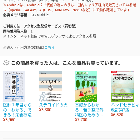
※Androidは、Android２世代前の端末のうち、国内キャリア経由で販売されている端
末（Xperia、GALAXY、AQUOS、ARROWS、Nexusなど）にて動作確認しています
必要メモリ容量
312 MB以上
ご利用方法
アクセス型配信サービス（買切型）
同時使用端末数
1
※インターネット経由でのWEBブラウザによるアクセス参照
※導入・利用方法の詳細は
こちら
この商品を買った人は、こんな商品も買っています。
医師１年目から
ステロイドの虎
基礎からわか
ハンドセラピィ
の わかる、で
¥3,300
る！若手整形外
改訂第2版
きる！栄養療法
科医のための...
¥6,820
¥3,960
¥7,700