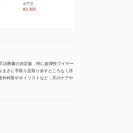
金芳堂
¥3,300
き爪治療書の決定版．特に超弾性ワイヤー
をまさに手取り足取り余すところなく詳
形外科医やネイリストなど，爪のケアや