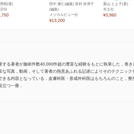
 秀昭(著)
田中 康仁(編集) 富村 奈津子
栗山 とよ子(著)
EDSI
(編集)
羊土社
,750
メジカルビュー社
¥3,960
¥13,200
する著者が施術件数40,000件超の豊富な経験をもとに執筆した，巻
富な写真，動画，そして著者の熱意あふれる記述によりそのテクニック
できる内容となっている．皮膚科医・形成外科医はもちろんのこと，整
役立つ一冊．