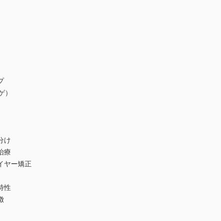
プ
ゲ）
分け
治療
イヤー矯正
特性
徴