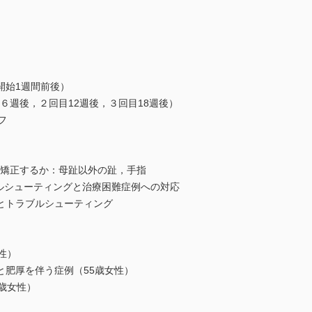
始1週間前後）
週後，２回目12週後，３回目18週後）
フ
矯正するか：母趾以外の趾，手指
ルシューティングと治療困難症例への対応
トラブルシューティング
性）
肥厚を伴う症例（55歳女性）
歳女性）