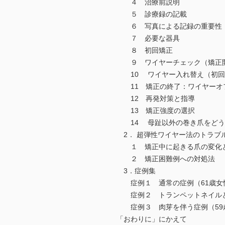
４ 治療前説明
５ 診療録の記載
６ 写真による記録の重要性
７ 必要な器具
８ 初回矯正
９ ワイヤーチェック（矯正開
10 ワイヤー入れ替え（初回６
11 矯正の終了：ワイヤーオ
12 再発対策と指導
13 矯正強度の選択
14 母趾以外の巻き爪をどう
2． 超弾性ワイヤー法のトラブ
１ 矯正中に起きる爪の変化と
２ 矯正困難例への対処法
3．症例集
症例１ 通常の症例（61歳女
症例２ トランペットネイルと
症例３ 肉芽を伴う症例（59
「おわりに」にかえて