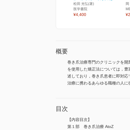
松田 光弘(著)
岡
医学書院
M
¥4,400
¥2
概要
巻き爪治療専門のクリニックを開業
を使用した矯正法については，豊
述しており，巻き爪患者に即対応
治療に携わるあらゆる職種の人に
目次
【内容目次】
第１部 巻き爪治療 AtoZ