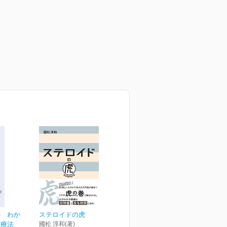
の わか
ステロイドの虎
養療法
國松 淳和(著)