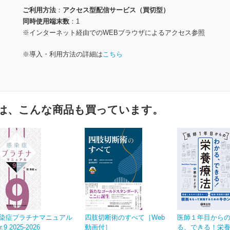
ご利用方法
アクセス型配信サービス（買切型）
同時使用端末数
1
※インターネット経由でのWEBブラウザによるアクセス参照
※導入・利用方法の詳細は
こちら
は、こんな商品も買っています。
染症プラチナマニュアル
四肢切断術のすべて［Web
医師１年目から
r.9 2025-2026
動画付］
る、できる！栄