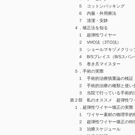
５ コットンパッキング
６ 内服・外用療法
７ 清潔・安静
４．矯正法を知る
１ 超弾性ワイヤー
２ VHO法（3TO法）
３ ショールマキヅメクリッ
４ B/Sブレイス（B/Sスパン
５ 巻き爪マイスター
５．手術の実際
１ 手術的治療慎重論の検証
２ 手術的治療の種類と使い
３ 当院で行っている手術的
第２部 私のオススメ 超弾性ワ
１．超弾性ワイヤー矯正の実際
１ ワイヤー素材の物理学的
２ 超弾性ワイヤー矯正の特
３ 治療スケジュール