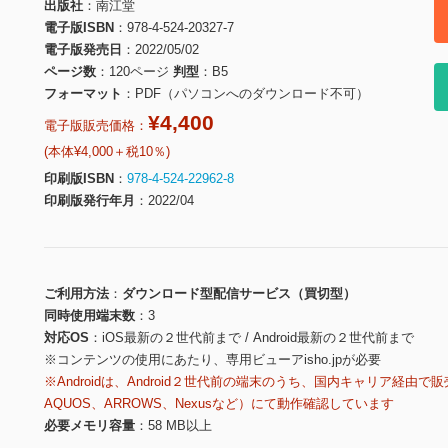
出版社
南江堂
電子版ISBN
978-4-524-20327-7
電子版発売日
2022/05/02
ページ数
120ページ
判型
B5
フォーマット
PDF（パソコンへのダウンロード不可）
¥4,400
電子版販売価格：
(本体¥4,000＋税10％)
印刷版ISBN
978-4-524-22962-8
印刷版発行年月
2022/04
ご利用方法
ダウンロード型配信サービス（買切型）
同時使用端末数
3
対応OS
iOS最新の２世代前まで / Android最新の２世代前まで
※コンテンツの使用にあたり、専用ビューアisho.jpが必要
※Androidは、Android２世代前の端末のうち、国内キャリア経由で販
AQUOS、ARROWS、Nexusなど）にて動作確認しています
必要メモリ容量
58 MB以上