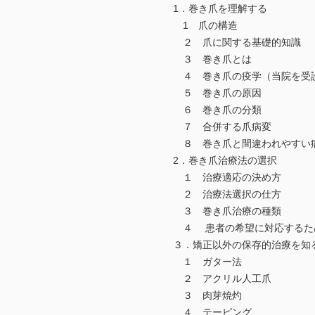
1．巻き爪を理解する
1 爪の構造
２ 爪に関する基礎的知識
３ 巻き爪とは
４ 巻き爪の疫学（当院を受診
５ 巻き爪の原因
６ 巻き爪の分類
７ 合併する爪病変
８ 巻き爪と間違われやすい
2．巻き爪治療法の選択
１ 治療適応の決め方
２ 治療法選択の仕方
３ 巻き爪治療の種類
４ 患者の希望に対応するため
３．矯正以外の保存的治療を知
１ ガター法
２ アクリル人工爪
３ 肉芽焼灼
４ テーピング