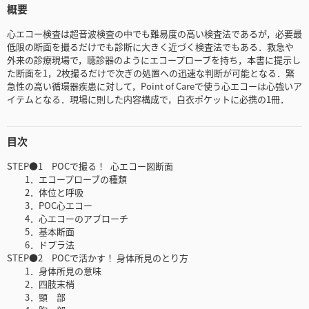
概要
心エコー検査は超音波検査の中でも難易度の高い検査法であるが，必要最
低限の断面を撮るだけでも診断に大きく近づく検査法でもある．救急や
外来の診療現場で，聴診器のようにエコープローブを持ち，本書に提示し
た断面を1，2枚撮るだけで次ぎの処置への迅速な判断が可能となる．緊
急性の高い循環器疾患に対して，Point of Careで使う心エコーは心強いア
イテムとなる．現場に則した内容構成で，白衣ポケットに必携の1冊．
目次
STEP●1 POCで撮る！ 心エコー図断面
1．エコープローブの種類
2．体位と呼吸
3．POC心エコー
4．心エコーのアプローチ
5．基本断面
6．ドプラ法
STEP●2 POCで活かす！ 身体所見のとり方
1．身体所見の意味
2．四肢末梢
3．頸 部