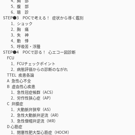
4．胸 部
5．腹 部
6．聴 診
STEP●3 POCで考える！ 症状から導く鑑別
1．ショック
2．胸 痛
3．失 神
4．動 悸
5．呼吸苦・浮腫
STEP●4 POCで診る！ 心エコー図診断
FCU
1．FCUチェックポイント
2．病態評価からの診断のながれ
TTEL 疾患各論
A 急性心不全
B 虚血性心疾患
1．急性冠症候群（ACS）
2．労作性狭心症（AP）
C 弁膜症
1．大動脈弁狭窄（AS）
2．急性大動脈弁逆流（AR）
3．急性僧帽弁逆流（MR）
D 心筋症
1．閉塞性肥大型心筋症（HOCM）