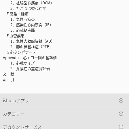
2．拡張型心筋症（DCM）
3．たこつぼ型心筋症
E 感染・腫瘍
1．急性心筋炎
2．感染性心内膜炎（IE）
3．心臓粘液腫
F 血管疾患
1．急性大動脈解離（AD）
2．肺血栓塞栓症（PTE）
G 心タンポナーデ
Appendix 心エコー図の基準値
1．心臓サイズ
2．弁膜症の重症度評価
文 献
索 引
isho.jpアプリ
カテゴリー
アカウントサービス