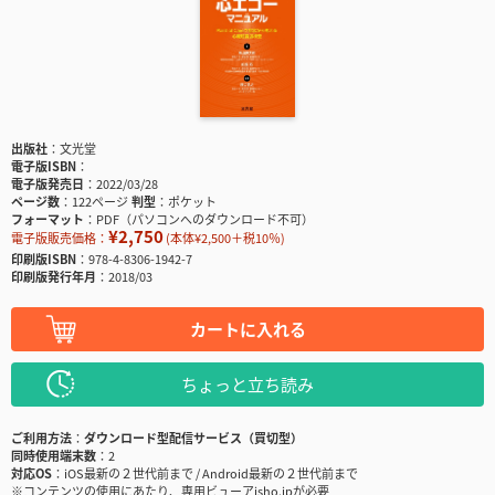
出版社
文光堂
電子版ISBN
電子版発売日
2022/03/28
ページ数
122ページ
判型
ポケット
フォーマット
PDF（パソコンへのダウンロード不可）
¥2,750
電子版販売価格：
(本体¥2,500＋税10％)
印刷版ISBN
978-4-8306-1942-7
印刷版発行年月
2018/03
カートに入れる
ちょっと立ち読み
ご利用方法
ダウンロード型配信サービス（買切型）
同時使用端末数
2
対応OS
iOS最新の２世代前まで / Android最新の２世代前まで
※コンテンツの使用にあたり、専用ビューアisho.jpが必要