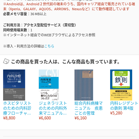
※Androidは、Android２世代前の端末のうち、国内キャリア経由で販売されている端
末（Xperia、GALAXY、AQUOS、ARROWS、Nexusなど）にて動作確認しています
必要メモリ容量
36 MB以上
ご利用方法
アクセス型配信サービス（買切型）
同時使用端末数
1
※インターネット経由でのWEBブラウザによるアクセス参照
※導入・利用方法の詳細は
こちら
この商品を買った人は、こんな商品も買っています。
ホスピタリスト
ジェネラリスト
総合内科病棟マ
内科レジデント
のための内科診
のための内科外
ニュアル 疾患
の鉄則 第4版
療フローチャ...
来マニュアル...
ごとの管理
¥5,280
¥8,800
¥6,600
¥6,160