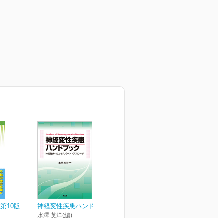
第10版
神経変性疾患ハンドブック
水澤 英洋(編)