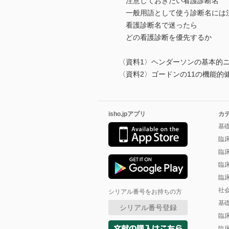
注意しておきたい看護診断名
一般用語として使う診断名には
看護診断名で迷ったら
どの看護診断を優先するか
〈資料1〉ヘンダーソンの基本的
〈資料2〉ゴードンの11の機能的
isho.jpアプリ
カ
基
臨
臨
臨
臨
社
シリアル番号をお持ちの方
基
シリアル番号登録
臨
臨