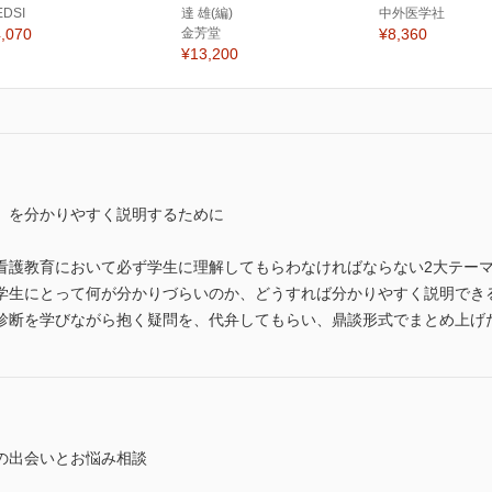
EDSI
達 雄(編)
中外医学社
,070
金芳堂
¥8,360
¥13,200
」を分かりやすく説明するために
看護教育において必ず学生に理解してもらわなければならない2大テー
学生にとって何が分かりづらいのか、どうすれば分かりやすく説明でき
診断を学びながら抱く疑問を、代弁してもらい、鼎談形式でまとめ上げ
の出会いとお悩み相談