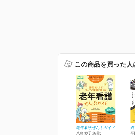
この商品を買った人
老年看護ぜんぶガイド
終
八島 妙子(編著)
平