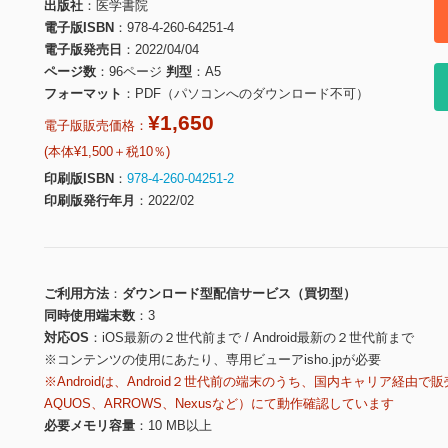
出版社
医学書院
電子版ISBN
978-4-260-64251-4
電子版発売日
2022/04/04
ページ数
96ページ
判型
A5
フォーマット
PDF（パソコンへのダウンロード不可）
¥1,650
電子版販売価格：
(本体¥1,500＋税10％)
印刷版ISBN
978-4-260-04251-2
印刷版発行年月
2022/02
ご利用方法
ダウンロード型配信サービス（買切型）
同時使用端末数
3
対応OS
iOS最新の２世代前まで / Android最新の２世代前まで
※コンテンツの使用にあたり、専用ビューアisho.jpが必要
※Androidは、Android２世代前の端末のうち、国内キャリア経由で販
AQUOS、ARROWS、Nexusなど）にて動作確認しています
必要メモリ容量
10 MB以上