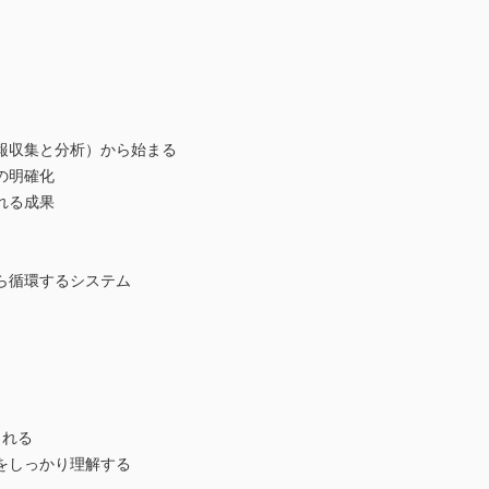
報収集と分析）から始まる
の明確化
れる成果
ら循環するシステム
られる
をしっかり理解する