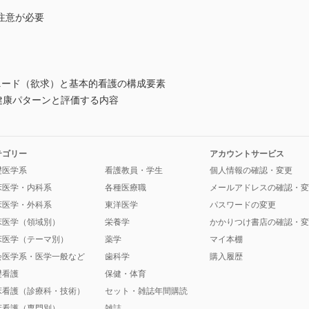
注意が必要
ニード（欲求）と基本的看護の構成要素
健康パターンと評価する内容
テゴリー
アカウントサービス
礎医学系
看護教員・学生
個人情報の確認・変更
床医学・内科系
各種医療職
メールアドレスの確認・変
床医学・外科系
東洋医学
パスワードの変更
床医学（領域別）
栄養学
かかりつけ書店の確認・変
床医学（テーマ別）
薬学
マイ本棚
会医学系・医学一般など
歯科学
購入履歴
礎看護
保健・体育
床看護（診療科・技術）
セット・雑誌年間購読
床看護（専門別）
雑誌