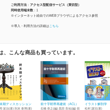
ご利用方法
アクセス型配信サービス（買切型）
同時使用端末数
1
※インターネット経由でのWEBブラウザによるアクセス参照
※導入・利用方法の詳細は
こちら
は、こんな商品も買っています。
末期ディスカッション
前十字靭帯再建術（ACL）
イラスト解剖学 
岡 栄治(著) 則末 泰博(著)
石橋 恭之(編) 黒田 良祐(編) 前
松村 讓兒(著)