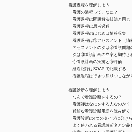
看護過程を理解しよう
看護の過程って、なに？
看護過程は問題解決技法と同じ
看護過程は思考過程
看護過程のはじめは情報収集
看護過程は①アセスメント（情
アセスメントの次は②看護問題
次は③看護計画の立案と期待さ
④看護計画の実施と⑤評価
経過記録はSOAP で記載する
看護過程は行きつ戻りつしなが
看護診断を理解しよう
なんで看護診断をするの？
看護師はなにをする人なのか？
難解な看護診断用語を読み解く
看護診断は4つのタイプに分け
よく使われる看護診断名と定義