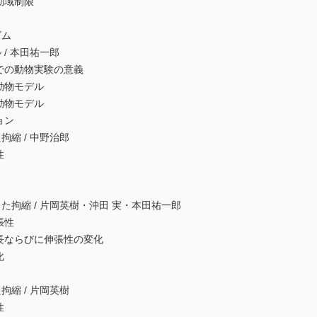
域制限
ニズム
/ 本田祐一郎
の動物実験の意義
動物モデル
動物モデル
ョン
縮 / 中野治郎
張性
化
縮 / 片岡英樹・沖田 実・本田祐一郎
張性
ならびに伸張性の変化
化
化
縮 / 片岡英樹
張性