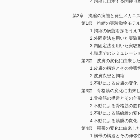
2.拘縮に由来する関節可動
第2章 拘縮の病態と発生メカ
第1節 拘縮の実験動物モデル 
1.拘縮の病態を探るうえで
2.外固定法を用いた実験
3.内固定法を用いた実験
4.臨床でのシミュレーシ
第2節 皮膚の変化に由来した拘
1.皮膚の構造とその伸
2.皮膚疾患と拘縮
3.不動による皮膚の変
第3節 骨格筋の変化に由来した拘
1.骨格筋の構造とその伸
2.不動による骨格筋の筋長
3.不動による筋線維の変
4.不動による筋膜の変
第4節 靱帯の変化に由来した拘
1.靱帯の構造とその伸