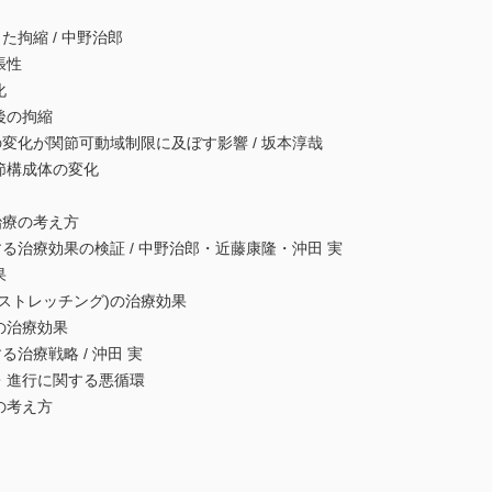
拘縮 / 中野治郎
張性
化
後の拘縮
化が関節可動域制限に及ぼす影響 / 坂本淳哉
構成体の変化
治療の考え方
治療効果の検証 / 中野治郎・近藤康隆・沖田 実
果
トレッチング)の治療効果
治療効果
療戦略 / 沖田 実
進行に関する悪循環
考え方