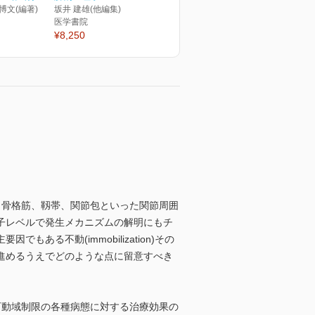
 博文(編著)
坂井 建雄(他編集)
医学書院
¥8,250
、骨格筋、靱帯、関節包といった関節周囲
子レベルで発生メカニズムの解明にもチ
る不動(immobilization)その
進めるうえでどのような点に留意すべき
可動域制限の各種病態に対する治療効果の