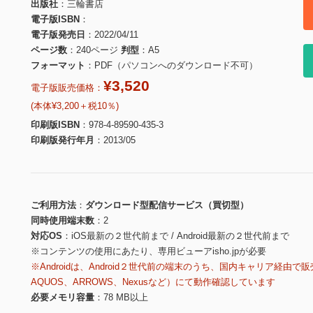
出版社
三輪書店
電子版ISBN
電子版発売日
2022/04/11
ページ数
240ページ
判型
A5
フォーマット
PDF（パソコンへのダウンロード不可）
¥3,520
電子版販売価格：
(本体¥3,200＋税10％)
印刷版ISBN
978-4-89590-435-3
印刷版発行年月
2013/05
ご利用方法
ダウンロード型配信サービス（買切型）
同時使用端末数
2
対応OS
iOS最新の２世代前まで / Android最新の２世代前まで
※コンテンツの使用にあたり、専用ビューアisho.jpが必要
※Androidは、Android２世代前の端末のうち、国内キャリア経由で販
AQUOS、ARROWS、Nexusなど）にて動作確認しています
必要メモリ容量
78 MB以上