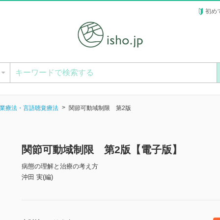
初め
ー
業療法・言語聴覚療法
関節可動域制限 第2版
関節可動域制限 第2版【電子版】
病態の理解と治療の考え方
沖田 実(編)