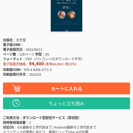
出版社
文光堂
電子版ISBN
電子版発売日
2022/04/11
ページ数
128ページ
判型
A5
フォーマット
PDF（パソコンへのダウンロード不可）
¥4,400
電子版販売価格：
(本体¥4,000＋税10％)
印刷版ISBN
978-4-8306-2771-2
印刷版発行年月
2022/03
カートに入れる
ちょっと立ち読み
ご利用方法
ダウンロード型配信サービス（買切型）
同時使用端末数
2
対応OS
iOS最新の２世代前まで / Android最新の２世代前まで
※コンテンツの使用にあたり、専用ビューアisho.jpが必要