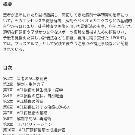
概要
筆者が長年にわたり試行錯誤し，開拓してきた膝前十字靱帯の治療につ
いて，そのエッセンスを徹底解説．解剖やバイオメカニクスなどの基礎的
科学からはじまり，徒手検査や画像を用いた診断法の実際，症例に応じた
適切な再建術や早期かつ安全なスポーツ復帰を目指すための術後リハ，
予後を見据えた詳しい評価法なども網羅．要所に織り交ぜた「POINT」
では，プラスアルファとして実践で役立つ注意点や補足事項などが記載
されている．
目次
第1章 筆者のACL格闘史
第2章 解剖・生体力学
第3章 ACL損傷の発生機序・疫学
第4章 ACL損傷の症状，自然経過
第5章 ACL損傷の診断
第6章 ACL損傷に対する治療の進め方
第7章 ACL再建術の基礎
第8章 解剖学的ACL再建術
第9章 リハビリテーション
第10章 ACL再建術後膝の成績評価