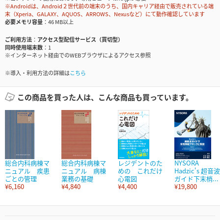
※Androidは、Android２世代前の端末のうち、国内キャリア経由で販売されている端
末（Xperia、GALAXY、AQUOS、ARROWS、Nexusなど）にて動作確認しています
必要メモリ容量
46 MB以上
ご利用方法
アクセス型配信サービス（買切型）
同時使用端末数
1
※インターネット経由でのWEBブラウザによるアクセス参照
※導入・利用方法の詳細は
こちら
この商品を買った人は、こんな商品も買っています。
総合内科病棟マ
総合内科病棟マ
レジデントのた
NYSORA
ニュアル 疾患
ニュアル 病棟
めの これだけ
Hadzic's 超音波
ごとの管理
業務の基礎
心電図
ガイド下末梢...
¥6,160
¥4,840
¥4,400
¥19,800