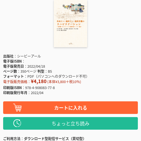
出版社
シービーアール
電子版ISBN
電子版発売日
2022/04/18
ページ数
350ページ
判型
B5
フォーマット
PDF（パソコンへのダウンロード不可）
¥4,180
電子版販売価格：
(本体¥3,800＋税10％)
印刷版ISBN
978-4-908083-77-8
印刷版発行年月
2022/04
カートに入れる
ちょっと立ち読み
ご利用方法
ダウンロード型配信サービス（買切型）