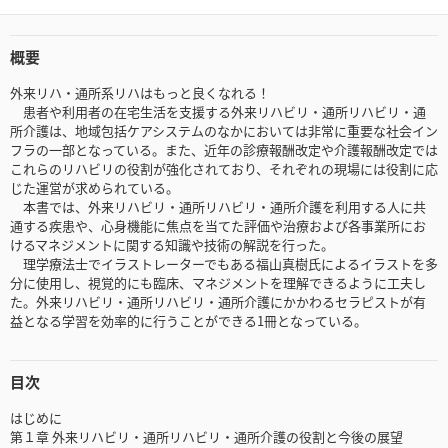
概要
外来リハ・通所系リハはもっと良くなれる！
患者や利用者の在宅生活を支援する外来リハビリ・通所リハビリ・通
所介護は、地域包括ケアシステムのなかにおいては非常に重要な社会イン
フラの一部となっている。また、近年の診療報酬改定や介護報酬改定では
これらのリハビリの役割が強化されており、それぞれの現場には役割に応
じた運営が求められている。
本書では、外来リハビリ・通所リハビリ・通所介護を利用する人に共
通する疾患や、心身機能に焦点を当てた評価や治療および各事業所にお
けるマネジメントに関する知識や技術の解説を行った。
理学療法士でイラストレーターでもある福山真樹氏によるイラストを多
分に使用し、視覚的にも臨床、マネジメントを理解できるように工夫し
た。外来リハビリ・通所リハビリ・通所介護にかかわるセラピストが有
益となる学習を効率的に行うことができる1冊となっている。
目次
はじめに
第１章 外来リハビリ・通所リハビリ・通所介護の役割と今後の展望