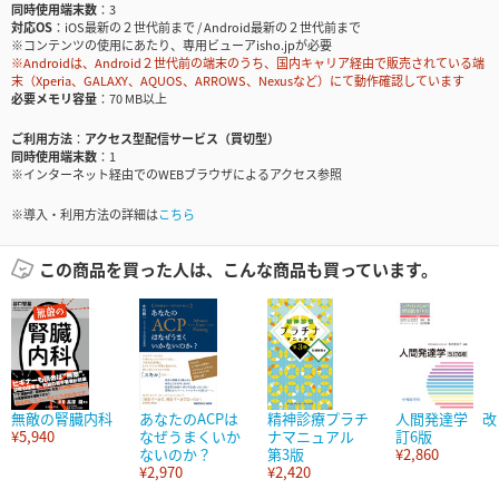
同時使用端末数
3
対応OS
iOS最新の２世代前まで / Android最新の２世代前まで
※コンテンツの使用にあたり、専用ビューアisho.jpが必要
※Androidは、Android２世代前の端末のうち、国内キャリア経由で販売されている端
末（Xperia、GALAXY、AQUOS、ARROWS、Nexusなど）にて動作確認しています
必要メモリ容量
70 MB以上
ご利用方法
アクセス型配信サービス（買切型）
同時使用端末数
1
※インターネット経由でのWEBブラウザによるアクセス参照
※導入・利用方法の詳細は
こちら
この商品を買った人は、こんな商品も買っています。
無敵の腎臓内科
あなたのACPは
精神診療プラチ
人間発達学 改
¥5,940
なぜうまくいか
ナマニュアル
訂6版
ないのか？
第3版
¥2,860
¥2,970
¥2,420