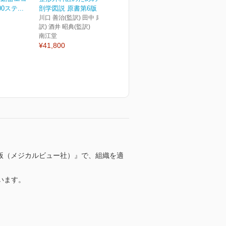
ステ...
剖学図説 原書第6版
川口 善治(監訳) 田中 康仁(監
訳) 酒井 昭典(監訳)
南江堂
¥41,800
2版（メジカルビュー社）』で、組織を適
います。