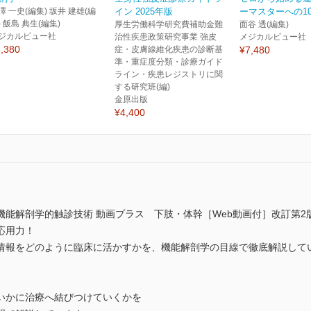
澤 一史(編集) 坂井 建雄(編
イン 2025年版
ーマスターへの100
) 飯島 典生(編集)
厚生労働科学研究費補助金難
面谷 透(編集)
ジカルビュー社
治性疾患政策研究事業 強皮
メジカルビュー社
,380
症・皮膚線維化疾患の診断基
¥7,480
準・重症度分類・診療ガイド
ライン・疾患レジストリに関
する研究班(編)
金原出版
¥4,400
機能解剖学的触診技術 動画プラス 下肢・体幹［Web動画付］改訂第
応用力！
情報をどのように臨床に活かすかを、機能解剖学の目線で徹底解説して
いかに治療へ結びつけていくかを