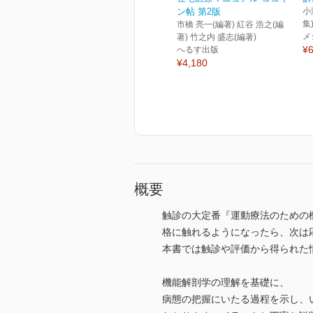
ン帖 第2版
小
集
市橋 亮一(編著) 紅谷 浩之(編
メ
著) 竹之内 盛志(編著)
¥6
へるす出版
¥4,180
概要
触診の大定番『運動療法のための
格に触れるようになったら、次は
本書では触診や評価から得られた
機能解剖学の理解を基礎に、
病態の把握にいたる過程を示し、