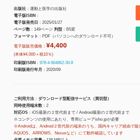
出版社
運動と医学の出版社
電子版ISBN
電子版発売日
2025/01/27
ページ数
149ページ
判型
B5変
フォーマット
PDF（パソコンへのダウンロード不可）
¥4,400
電子版販売価格：
(本体¥4,000＋税10％)
印刷版ISBN
978-4-904862-30-8
印刷版発行年月
2020/09
ご利用方法
ダウンロード型配信サービス（買切型）
同時使用端末数
2
対応OS
iOS最新の２世代前まで / Android最新の２世代前まで
※コンテンツの使用にあたり、専用ビューアisho.jpが必要
※Androidは、Android２世代前の端末のうち、国内キャリア経由で販
AQUOS、ARROWS、Nexusなど）にて動作確認しています
必要メモリ容量
138 MB以上