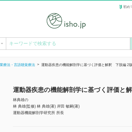
初め
ー
業療法・言語聴覚療法
運動器疾患の機能解剖学に基づく評価と解釈 下肢編 2
運動器疾患の機能解剖学に基づく評価と解
林典雄の
林 典雄(監修) 林 典雄(著) 岸田 敏嗣(著)
運動器機能解剖学研究所 所長