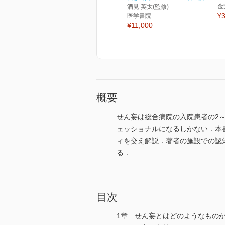
金
酒見 英太(監修)
¥3
医学書院
¥11,000
概要
せん妄は総合病院の入院患者の2
ェッショナルになるしかない．本
ィを交え解説．著者の施設での認
る．
目次
1章 せん妄とはどのようなもの