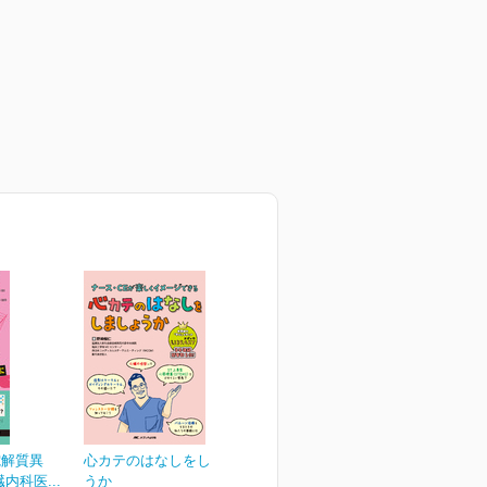
電解質異
心カテのはなしをしましょ
内科医...
うか