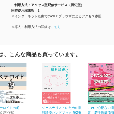
ご利用方法
アクセス型配信サービス（買切型）
同時使用端末数
1
※インターネット経由でのWEBブラウザによるアクセス参照
※導入・利用方法の詳細は
こちら
は、こんな商品も買っています。
テロイドの虎
ジェネラリストのための眼
これで心配ない
松 淳和(著)
科診療ハンドブック 第2版
常 若手医師/腎臓