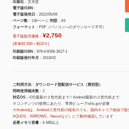
出版社
文光堂
電子版ISBN
電子版発売日
2022/05/09
ページ数
136ページ
判型
A5
フォーマット
PDF（パソコンへのダウンロード不可）
¥2,750
電子版販売価格：
(本体¥2,500＋税10％)
印刷版ISBN
978-4-8306-3627-1
印刷版発行年月
2019/02
ご利用方法
ダウンロード型配信サービス（買切型）
同時使用端末数
2
対応OS
iOS最新の２世代前まで / Android最新の２世代前まで
※コンテンツの使用にあたり、専用ビューアisho.jpが必要
※Androidは、Android２世代前の端末のうち、国内キャリア経由で販
AQUOS、ARROWS、Nexusなど）にて動作確認しています
必要メモリ容量
6 MB以上