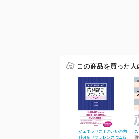
この商品を買った人
ジェネラリストのための内
ス
科診断リファレンス 第2版
國