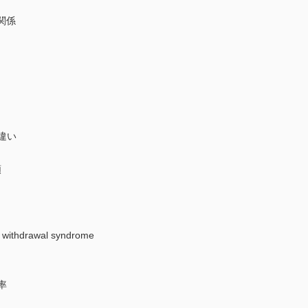
関係
違い
類
hdrawal syndrome
率