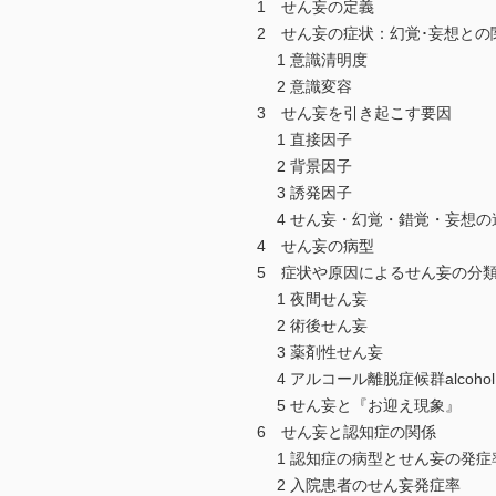
1 せん妄の定義
2 せん妄の症状：幻覚･妄想との
1 意識清明度
2 意識変容
3 せん妄を引き起こす要因
1 直接因子
2 背景因子
3 誘発因子
4 せん妄・幻覚・錯覚・妄想の
4 せん妄の病型
5 症状や原因によるせん妄の分
1 夜間せん妄
2 術後せん妄
3 薬剤性せん妄
4 アルコール離脱症候群alcohol wit
5 せん妄と『お迎え現象』
6 せん妄と認知症の関係
1 認知症の病型とせん妄の発症
2 入院患者のせん妄発症率