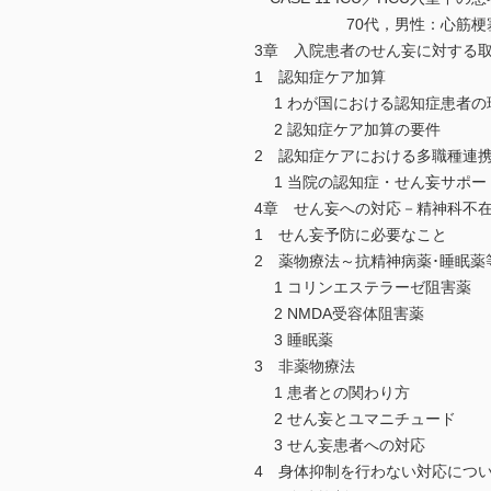
70代，男性：心筋梗塞，
3章 入院患者のせん妄に対する取
1 認知症ケア加算
1 わが国における認知症患者の
2 認知症ケア加算の要件
2 認知症ケアにおける多職種連
1 当院の認知症・せん妄サポー
4章 せん妄への対応－精神科不
1 せん妄予防に必要なこと
2 薬物療法～抗精神病薬･睡眠薬
1 コリンエステラーゼ阻害薬
2 NMDA受容体阻害薬
3 睡眠薬
3 非薬物療法
1 患者との関わり方
2 せん妄とユマニチュード
3 せん妄患者への対応
4 身体抑制を行わない対応につ