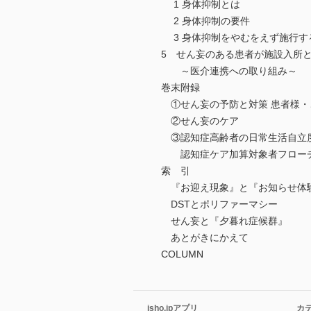
1 身体抑制とは
2 身体抑制の要件
3 身体抑制をやむをえず施行す
5 せん妄のある患者が施設入所
～医介連携への取り組み～
巻末附録
①せん妄の予防と対策 患者様・
②せん妄のケア
③認知症高齢者の日常生活自立
認知症ケア加算対象者フロー
索 引
『お迎え現象』と『お知らせ体
DSTとポリファーマシー
せん妄と『夕暮れ症候群』
あとがきにかえて
COLUMN
isho.jpアプリ
カ