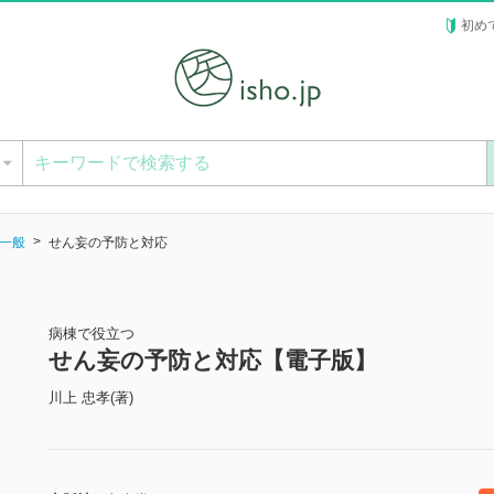
初め
ー
一般
せん妄の予防と対応
病棟で役立つ
せん妄の予防と対応【電子版】
川上 忠孝(著)