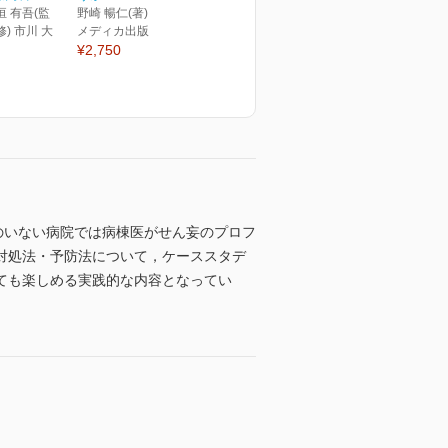
垣 有吾(監
野崎 暢仁(著)
修) 市川 大
メディカ出版
¥2,750
のいない病院では病棟医がせん妄のプロフ
対処法・予防法について，ケーススタデ
ても楽しめる実践的な内容となってい