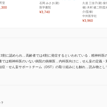
芳堂
石岡 みさき(著)
久道 三佳子(著) 柴
,300
医学書院
修) 木村 健二郎(監
¥3,740
介(監修)
中外医学社
¥3,960
～3割に認められ，高齢者では4割に発症するといわれている．精神科医
書では精神科医のいない病院の病棟医，内科医向けに，せん妄の定義・
知症・せん妄サポートチーム（DST）の取り組みにも触れ，読み物とし
か？