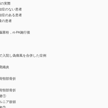
例の実際
認知症のない患者
認知症のある患者
術後の患者
，rt-PA施行後
院し偽痛風を合併した症例
織炎
頸部骨折
頸部骨折
患者①
ニア嵌頓
患者②