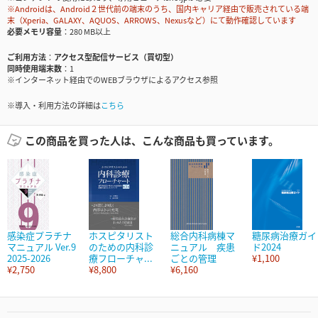
※Androidは、Android２世代前の端末のうち、国内キャリア経由で販売されている端
末（Xperia、GALAXY、AQUOS、ARROWS、Nexusなど）にて動作確認しています
必要メモリ容量
280 MB以上
ご利用方法
アクセス型配信サービス（買切型）
同時使用端末数
1
※インターネット経由でのWEBブラウザによるアクセス参照
※導入・利用方法の詳細は
こちら
この商品を買った人は、こんな商品も買っています。
感染症プラチナ
ホスピタリスト
総合内科病棟マ
糖尿病治療ガイ
マニュアル Ver.9
のための内科診
ニュアル 疾患
ド2024
2025-2026
療フローチャ...
ごとの管理
¥1,100
¥2,750
¥8,800
¥6,160