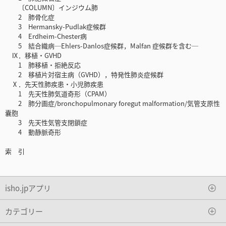
〔COLUMN〕インジウム肺
2 肺骨化症
3 Hermansky-Pudlak症候群
4 Erdheim-Chester病
5 結合織病─Ehlers-Danlos症候群，Malfan 症候群を含む─
Ⅸ．移植・GVHD
1 肺移植・拒絶反応
2 移植片対宿主病（GVHD），特発性肺炎症候群
Ⅹ．先天性肺疾患・小児肺疾患
1 先天性肺気道奇形（CPAM）
2 肺分画症/bronchopulmonary foregut malformation/気管支原性
囊胞
3 先天性気管支閉鎖症
4 動静脈奇形
索 引
isho.jpアプリ
カテゴリー