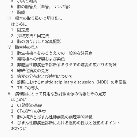
5 小葉と細葉
6 肺の脈管系（血管，リンパ管）
7 胸膜
Ⅲ 標本の取り扱いと切り出し
はじめに
1 固定液
2 採取方法と固定法
3 肺の切り出しと写真撮影
Ⅳ 肺生検の見方
1 肺生検標本をみるうえでの一般的な注意点
2 組織標本の作製および染色
3 非腫瘍性肺疾患を診断するうえでの病変の広がりの認識
4 線維化病変の見方
5 病変の分布および時相について
6 診断におけるmultidisciplinary discussion（MDD）の重要性
7 TBLCの導入
Ⅴ 病理医にとって有用な放射線画像の情報とその見方
はじめに
1 CT読影の基礎
2 CTの近年の進歩
3 肺の構造とびまん性肺疾患の病理学的特徴
4 びまん性肺疾患診断における陰影の性状と読影のポイント
おわりに