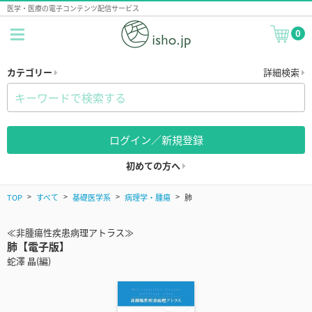
医学・医療の電子コンテンツ配信サービス
0
カテゴリー
詳細検索
ログイン／新規登録
初めての方へ
TOP
すべて
基礎医学系
病理学・腫瘍
肺
≪非腫瘍性疾患病理アトラス≫
肺【電子版】
蛇澤 晶(編)