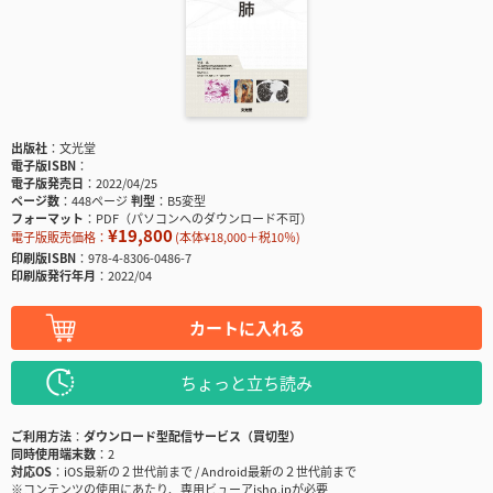
出版社
文光堂
電子版ISBN
電子版発売日
2022/04/25
ページ数
448ページ
判型
B5変型
フォーマット
PDF（パソコンへのダウンロード不可）
¥19,800
電子版販売価格：
(本体¥18,000＋税10％)
印刷版ISBN
978-4-8306-0486-7
印刷版発行年月
2022/04
カートに入れる
ちょっと立ち読み
ご利用方法
ダウンロード型配信サービス（買切型）
同時使用端末数
2
対応OS
iOS最新の２世代前まで / Android最新の２世代前まで
※コンテンツの使用にあたり、専用ビューアisho.jpが必要