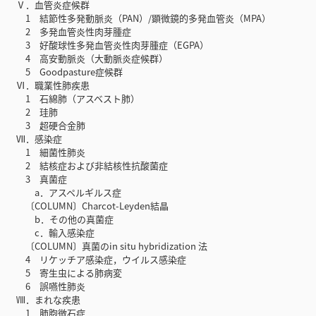
Ⅴ．血管炎症候群
1 結節性多発動脈炎（PAN）/顕微鏡的多発血管炎（MPA）
2 多発血管炎性肉芽腫症
3 好酸球性多発血管炎性肉芽腫症（EGPA）
4 高安動脈炎（大動脈炎症候群）
5 Goodpasture症候群
Ⅵ．職業性肺疾患
1 石綿肺（アスベスト肺）
2 珪肺
3 超硬合金肺
Ⅶ．感染症
1 細菌性肺炎
2 結核症および非結核性抗酸菌症
3 真菌症
a．アスペルギルス症
〔COLUMN〕Charcot-Leyden結晶
b．その他の真菌症
c．輸入感染症
〔COLUMN〕真菌のin situ hybridization 法
4 リケッチア感染症，ウイルス感染症
5 寄生虫による肺病変
6 誤嚥性肺炎
Ⅷ．まれな疾患
1 肺胞微石症