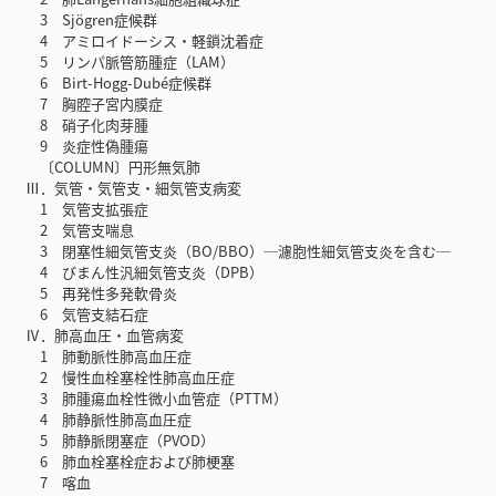
3 Sjögren症候群
4 アミロイドーシス・軽鎖沈着症
5 リンパ脈管筋腫症（LAM）
6 Birt-Hogg-Dubé症候群
7 胸腔子宮内膜症
8 硝子化肉芽腫
9 炎症性偽腫瘍
〔COLUMN〕円形無気肺
Ⅲ．気管・気管支・細気管支病変
1 気管支拡張症
2 気管支喘息
3 閉塞性細気管支炎（BO/BBO）─濾胞性細気管支炎を含む─
4 びまん性汎細気管支炎（DPB）
5 再発性多発軟骨炎
6 気管支結石症
Ⅳ．肺高血圧・血管病変
1 肺動脈性肺高血圧症
2 慢性血栓塞栓性肺高血圧症
3 肺腫瘍血栓性微小血管症（PTTM）
4 肺静脈性肺高血圧症
5 肺静脈閉塞症（PVOD）
6 肺血栓塞栓症および肺梗塞
7 喀血