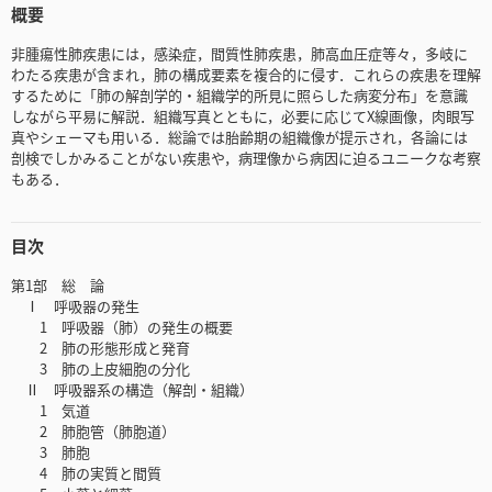
概要
非腫瘍性肺疾患には，感染症，間質性肺疾患，肺高血圧症等々，多岐に
わたる疾患が含まれ，肺の構成要素を複合的に侵す．これらの疾患を理解
するために「肺の解剖学的・組織学的所見に照らした病変分布」を意識
しながら平易に解説．組織写真とともに，必要に応じてX線画像，肉眼写
真やシェーマも用いる．総論では胎齢期の組織像が提示され，各論には
剖検でしかみることがない疾患や，病理像から病因に迫るユニークな考察
もある．
目次
第1部 総 論
Ⅰ 呼吸器の発生
1 呼吸器（肺）の発生の概要
2 肺の形態形成と発育
3 肺の上皮細胞の分化
Ⅱ 呼吸器系の構造（解剖・組織）
1 気道
2 肺胞管（肺胞道）
3 肺胞
4 肺の実質と間質