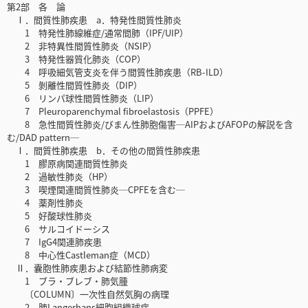
第2部 各 論
Ⅰ．間質性肺疾患 a．特発性間質性肺炎
1 特発性肺線維症/通常間肺（IPF/UIP）
2 非特異性間質性肺炎（NSIP）
3 特発性器質化肺炎（COP）
4 呼吸細気管支炎を伴う間質性肺疾患（RB-ILD）
5 剝離性間質性肺炎（DIP）
6 リンパ球性間質性肺炎（LIP）
7 Pleuroparenchymal fibroelastosis（PPFE）
8 急性間質性肺炎/びまん性肺胞傷害─AIPおよびAFOPの解説を含
む/DAD pattern─
Ⅰ．間質性肺疾患 b．その他の間質性肺疾患
1 膠原病関連間質性肺炎
2 過敏性肺炎（HP）
3 喫煙関連間質性肺炎─CPFEを含む─
4 薬剤性肺炎
5 好酸球性肺炎
6 サルコイドーシス
7 IgG4関連肺疾患
8 中心性Castleman症（MCD）
Ⅱ．囊胞性肺疾患および結節性肺病変
1 ブラ・ブレブ・肺気腫
〔COLUMN〕一次性自然気胸の病理
2 肺Langerhans細胞組織球症