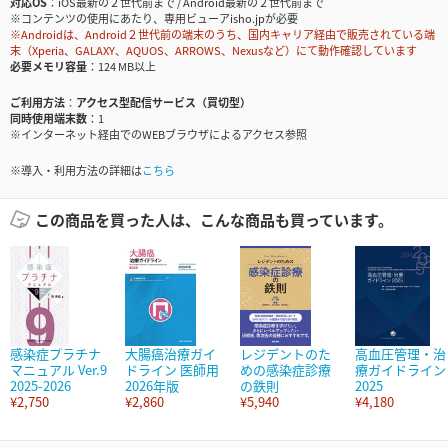
対応OS
iOS最新の２世代前まで / Android最新の２世代前まで
※コンテンツの使用にあたり、専用ビューアisho.jpが必要
※Androidは、Android２世代前の端末のうち、国内キャリア経由で販売されている端
末（Xperia、GALAXY、AQUOS、ARROWS、Nexusなど）にて動作確認しています
必要メモリ容量
124 MB以上
ご利用方法
アクセス型配信サービス（買切型）
同時使用端末数
1
※インターネット経由でのWEBブラウザによるアクセス参照
※導入・利用方法の詳細は
こちら
この商品を買った人は、こんな商品も買っています。
感染症プラチナ
大腸癌治療ガイ
レジデントのた
高血圧管理・治
マニュアル Ver.9
ドライン 医師用
めの感染症診療
療ガイドライン
2025-2026
2026年版
の鉄則
2025
¥2,750
¥2,860
¥5,940
¥4,180