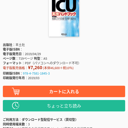
出版社
羊土社
電子版ISBN
電子版発売日
2019/04/29
ページ数
719ページ
判型
A5
フォーマット
PDF（パソコンへのダウンロード不可）
¥7,260
電子版販売価格：
(本体¥6,600＋税10％)
印刷版ISBN
978-4-7581-1845-3
印刷版発行年月
2019/03
カートに入れる
ちょっと立ち読み
ご利用方法
ダウンロード型配信サービス（買切型）
同時使用端末数
3