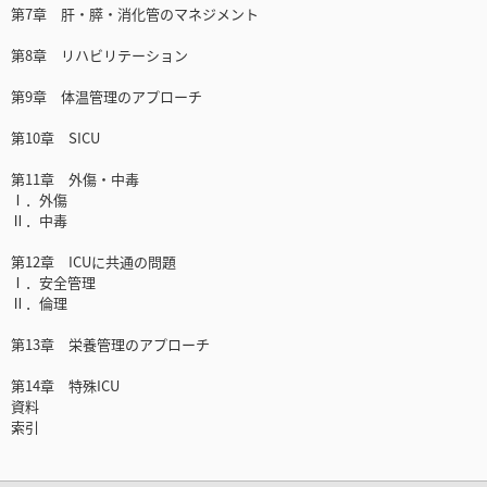
第7章 肝・膵・消化管のマネジメント
第8章 リハビリテーション
第9章 体温管理のアプローチ
第10章 SICU
第11章 外傷・中毒
Ⅰ．外傷
Ⅱ．中毒
第12章 ICUに共通の問題
Ⅰ．安全管理
Ⅱ．倫理
第13章 栄養管理のアプローチ
第14章 特殊ICU
資料
索引