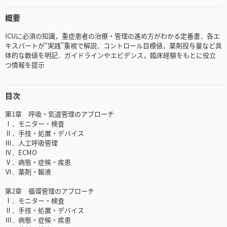
概要
ICUに必須の知識，重症患者の治療・管理の進め方がわかる定番書．各エ
キスパートが“実践”重視で解説．コントロール目標値，薬剤投与量など具
体的な数値を明記．ガイドラインやエビデンス，臨床経験をもとに役立
つ情報を提示
目次
第1章 呼吸・気道管理のアプローチ
Ⅰ．モニター・検査
Ⅱ．手技・処置・デバイス
Ⅲ．人工呼吸管理
Ⅳ．ECMO
Ⅴ．病態・症候・疾患
Ⅵ．薬剤・輸液
第2章 循環管理のアプローチ
Ⅰ．モニター・検査
Ⅱ．手技・処置・デバイス
Ⅲ．病態・症候・疾患