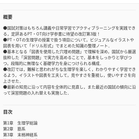
概要
●国試対策はもちろん講義や日常学習でアクティブラーニングを実践でき
る，定評あるPT・OT向け学参書に待望の改訂第3版！
●PT・OTの生理学の授業で扱う項目について，ビジュアルなイラストや
図表を用いて「ドリル形式」でまとめた知識の整理ノート．
●基本となる「図表を使用した穴埋め問題」で理解を深め，国試から厳選
抜粋した「演習問題」で実力を高めることで，基本をしっかりと学びつ
つ，段階的に無理なく基礎学力を身につけられる構成．
●改訂では，難解と思われがちな生理学を楽しく，わかりやすく学習でき
るよう，イラストや図表を工夫して，見やすさを重視し，使いやすさを向
上させた．
●最新の知見に沿って内容を全体的に見直し，また最近の国試の傾向に沿
って演習問題の入れ替えも実施した．
目次
第1章 生理学総論
第2章 筋系
第3章 末梢神経系