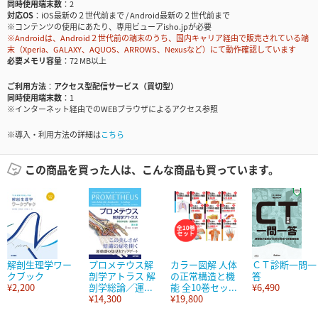
同時使用端末数
2
対応OS
iOS最新の２世代前まで / Android最新の２世代前まで
※コンテンツの使用にあたり、専用ビューアisho.jpが必要
※Androidは、Android２世代前の端末のうち、国内キャリア経由で販売されている端
末（Xperia、GALAXY、AQUOS、ARROWS、Nexusなど）にて動作確認しています
必要メモリ容量
72 MB以上
ご利用方法
アクセス型配信サービス（買切型）
同時使用端末数
1
※インターネット経由でのWEBブラウザによるアクセス参照
※導入・利用方法の詳細は
こちら
この商品を買った人は、こんな商品も買っています。
解剖生理学ワー
プロメテウス解
カラー図解 人体
ＣＴ診断一問一
クブック
剖学アトラス 解
の正常構造と機
答
¥2,200
剖学総論／運...
能 全10巻セッ...
¥6,490
¥14,300
¥19,800