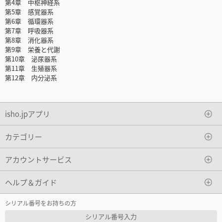
第4章 中枢神経系
第5章 感覚器系
第6章 循環器系
第7章 呼吸器系
第8章 消化器系
第9章 栄養と代謝
第10章 泌尿器系
第11章 生殖器系
第12章 内分泌系
isho.jpアプリ
カテゴリー
アカウントサービス
ヘルプ＆ガイド
シリアル番号をお持ちの方
シリアル番号入力