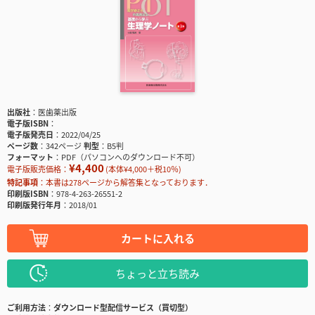
出版社
医歯薬出版
電子版ISBN
電子版発売日
2022/04/25
ページ数
342ページ
判型
B5判
フォーマット
PDF（パソコンへのダウンロード不可）
¥4,400
電子版販売価格：
(本体¥4,000＋税10％)
特記事項
本書は278ページから解答集となっております．
印刷版ISBN
978-4-263-26551-2
印刷版発行年月
2018/01
カートに入れる
ちょっと立ち読み
ご利用方法
ダウンロード型配信サービス（買切型）