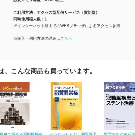
ご利用方法
アクセス型配信サービス（買切型）
同時使用端末数
1
※インターネット経由でのWEBブラウザによるアクセス参照
※導入・利用方法の詳細は
こちら
は、こんな商品も買っています。
5症例で極める冠動脈疾患
そうだったんだ！脂質異常
医学のあゆみ274