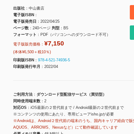
出版社
中山書店
電子版ISBN
電子版発売日
2022/04/25
ページ数
240ページ
判型
B5
フォーマット
PDF（パソコンへのダウンロード不可）
¥7,150
電子版販売価格：
(本体¥6,500＋税10％)
印刷版ISBN
978-4-521-74936-5
印刷版発行年月
2022/04
ご利用方法
ダウンロード型配信サービス（買切型）
同時使用端末数
2
対応OS
iOS最新の２世代前まで / Android最新の２世代前まで
※コンテンツの使用にあたり、専用ビューアisho.jpが必要
※Androidは、Android２世代前の端末のうち、国内キャリア経由で販
AQUOS、ARROWS、Nexusなど）にて動作確認しています
必要メモリ容量
48 MB以上