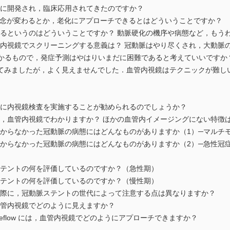
開発され，臨床応用されてきたのですか？
念が変わるとか，老化にアプローチできるとはどういうことですか？
というのはどういうことですか？ 動脈硬化の機序や病態など，もう
視鏡でスクリーニングする意義は？ 冠動脈はやり尽くされ，大動脈の
るもので，発症予測はやはりいまだに困難であると考えていいですか
みましたが，よく見えませんでした．血管内視鏡はテクニックが難し
内視鏡検査を実施することが勧められるのでしょうか？
血管内視鏡でわかりますか？ ほかの血管内イメージングにない特徴
らなかった冠動脈の病態にはどんなものがありますか（1）─マルチモ
なかった冠動脈の病態にはどんなものがありますか（2）─急性冠症
ントの何を評価しているのですか？（急性期）
ントの何を評価しているのですか？（慢性期）
に，冠動脈ステントの世代によって注意する点は異なりますか？
内視鏡でどのように見えますか？
 reflow には，血管内視鏡でどのようにアプローチできますか？