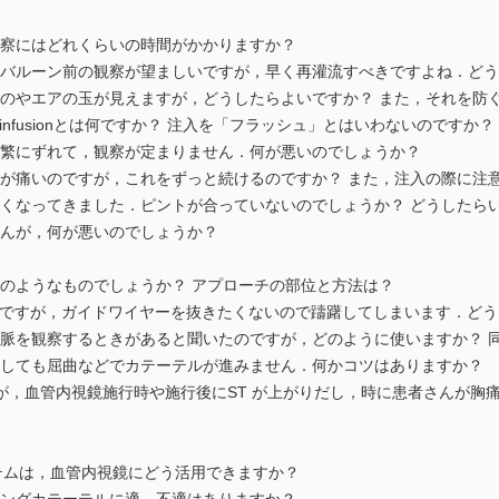
にはどれくらいの時間がかかりますか？
ルーン前の観察が望ましいですが，早く再灌流すべきですよね．どう
やエアの玉が見えますが，どうしたらよいですか？ また，それを防
ngle infusionとは何ですか？ 注入を「フラッシュ」とはいわないのですか？
にずれて，観察が定まりません．何が悪いのでしょうか？
痛いのですが，これをずっと続けるのですか？ また，注入の際に注意
なってきました．ピントが合っていないのでしょうか？ どうしたら
が，何が悪いのでしょうか？
ようなものでしょうか？ アプローチの部位と方法は？
ですが，ガイドワイヤーを抜きたくないので躊躇してしまいます．どう
を観察するときがあると聞いたのですが，どのように使いますか？ 同
ても屈曲などでカテーテルが進みません．何かコツはありますか？
が，血管内視鏡施行時や施行後にST が上がりだし，時に患者さんが胸
ムは，血管内視鏡にどう活用できますか？