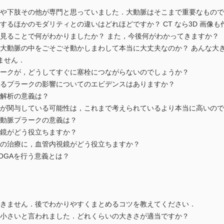
下肢その他が専門と思っていました．大動脈はそこまで重要なもので
ほかのモダリティとの違いはどれほどですか？ CT なら3D 画像も
ることで何がわかりましたか？ また，今後何がわかってきますか？
脈の中をごそごそ動かしまわして本当に大丈夫なのか？ あんな大き
ません．
クが，どうしてすぐに塞栓につながらないのでしょうか？
プラークの影響についてのエビデンスはありますか？
解析の意義は？
与している可能性は，これまで考えられているより本当に高いのですか
脈プラークの意義は？
がどう役立ちますか？
治療に，血管内視鏡がどう役立ちますか？
GAを行う意義とは？
ません．後でわかりやすくまとめるコツを教えてください．
さいと言われました．どれくらいの大きさが適当ですか？