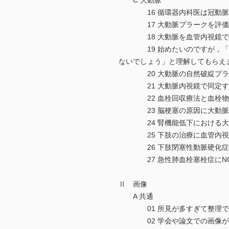
C 大動脈
16 循環器内科医は冠動脈や
17 大動脈プラークを評価する
18 大動脈を血管内視鏡で見
19 始めたいのですが，「大動
ないでしょう」と理解してもらえ
20 大動脈の自然破綻プラー
21 大動脈内視鏡で同定する
22 血栓回収療法と血栓物
23 脳梗塞の原因に大動脈が関
24 腎機能低下における大動
25 下肢の治療に血管内視鏡
26 下肢閉塞性動脈硬化症の
27 急性肺血栓塞栓症にNO
Ⅱ 画像
A 共通
01 所見が多すぎて整理でき
02 学会や論文での画像が小