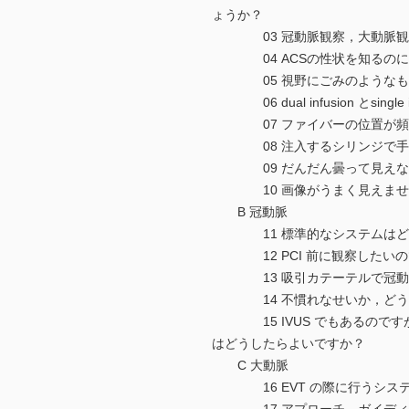
ょうか？
03 冠動脈観察，大動脈観察
04 ACSの性状を知るのにバ
05 視野にごみのようなもの
06 dual infusion とsi
07 ファイバーの位置が頻繁
08 注入するシリンジで手が
09 だんだん曇って見えなく
10 画像がうまく見えません
B 冠動脈
11 標準的なシステムはどの
12 PCI 前に観察したいの
13 吸引カテーテルで冠動脈
14 不慣れなせいか，どうし
15 IVUS でもあるのです
はどうしたらよいですか？
C 大動脈
16 EVT の際に行うシステ