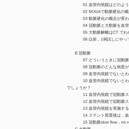
01 血管内視鏡はどのように
02 NOGAで動脈硬化の概
03 動脈硬化の概念が変わる
04 冠動脈と大動脈を血管内
05 大動脈解離はCT でわか
06 以前，1例試しにやって
B 冠動脈
07 どういうときに冠動脈に
08 冠動脈のどんな病変が，
09 血管内視鏡でないとわか
10 血管内視鏡でないとわから
でしょうか？
11 血管内視鏡で冠動脈ステ
12 血管内視鏡で冠動脈ステ
13 血管内視鏡を実施する際
14 ステント留置後は，血管
15 冠動脈slow flow，no