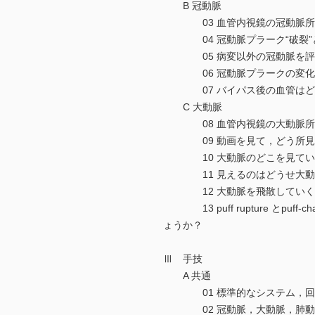
B 冠動脈
03 血管内視鏡の冠動脈所見
04 冠動脈プラーク“破裂”と“
05 病変以外の冠動脈を評価
06 冠動脈プラークの変化は
07 バイパス後の血管はどうし
C 大動脈
08 血管内視鏡の大動脈所見
09 動画を見て，どう所見を
10 大動脈のどこを見ている
11 見えるのはどうせ大動脈の
12 大動脈を飛散していくプ
13 puff rupture とpu
ょうか？
Ⅲ 手技
A 共通
01 標準的なシステム，回路
02 冠動脈，大動脈，肺動脈