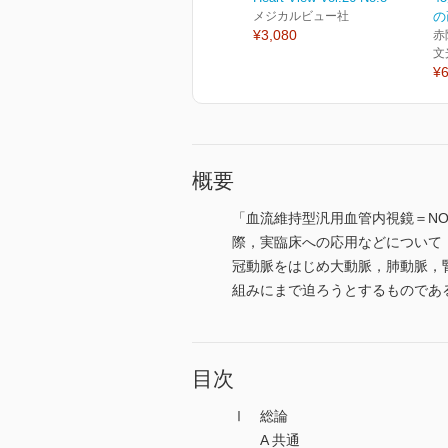
メジカルビュー社
の
¥3,080
赤
文
¥6
概要
「血流維持型汎用血管内視鏡＝N
際，実臨床への応用などについて
冠動脈をはじめ大動脈，肺動脈，
組みにまで迫ろうとするものであ
目次
Ⅰ 総論
A 共通