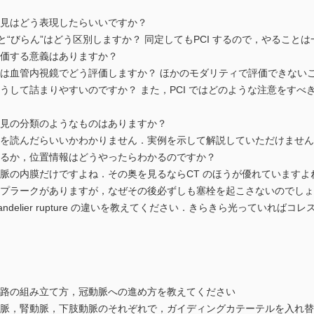
はどう表現したらいいですか？
びらん”はどう区別しますか？ 同定してもPCI するので，やること
する意義はありますか？
血管内視鏡でどう評価しますか？ ほかのモダリティで評価できない
て詰まりやすいのですか？ また，PCI ではどのような注意をすべ
の分類のようなものはありますか？
読んだらいいかわかりません．実例を示して解説していただけません
か，位置情報はどうやったらわかるのですか？
内膜だけですよね．その奥を見るならCT のほうが優れていますよ
ラークがありますが，なぜその後必ずしも塞栓を起こさないのでしょ
ff-chandelier rupture の違いを教えてください．きらきら光って
の組み立て方，冠動脈への進め方を教えてください
，腎動脈，下肢動脈のそれぞれで，ガイディングカテーテルを入れ替