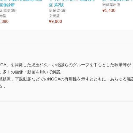
画像診断
症 第2版
医歯薬出版
¥1,430
阪 隆史(編)
伊藤 浩(編)
光堂
文光堂
,380
¥9,900
OGA」を開発した児玉和久・小松誠らのグループを中心とした執筆陣が
，多くの画像・動画を用いて解説．
腎動脈，下肢動脈などでのNOGAの有用性を示すとともに，あらゆる臓
る．