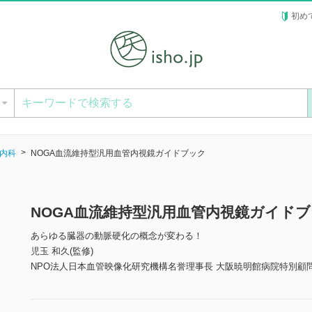
初め
ー
内科
NOGA血流維持型汎用血管内視鏡ガイドブック
NOGA血流維持型汎用血管内視鏡ガイド
あらゆる臓器の動脈硬化の概念が変わる！
児玉 和久(監修)
NPO法人日本血管映像化研究機構名誉理事長 大阪暁明館病院特別顧