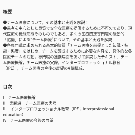
概要
●チーム医療について，その基本と実践を解説！
●患者を中心とした良質で安全な医療を提供するために不可欠であり，現
代医療の機能形態そのものでもある，多くの医療関連専門職の能動的
「協働」による“チーム医療”について，その基本と実践を解説．
●各専門職に求められる基本的資質「チーム医療を前提とした知識・技
能・態度」をはじめ，チームを醸成するために必要な内容を，具体的な各
医療チームの活動，専門職の連携場面をあげて解説したテキスト．チー
ム医療概論，チーム医療の実際，インタープロフェッショナル教育
（IPE），チーム医療の今後の展望の4 編構成．
目次
I チーム医療概論
II 実践編 チーム医療の実際
III インタープロフェッショナル教育（IPE；interprofessional
education）
IV チーム医療の今後の展望