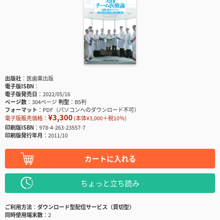
出版社
医歯薬出版
電子版ISBN
電子版発売日
2022/05/16
ページ数
304ページ
判型
B5判
フォーマット
PDF（パソコンへのダウンロード不可）
¥3,300
電子版販売価格：
(本体¥3,000＋税10％)
印刷版ISBN
978-4-263-23557-7
印刷版発行年月
2011/10
カートに入れる
ちょっと立ち読み
ご利用方法
ダウンロード型配信サービス（買切型）
同時使用端末数
2