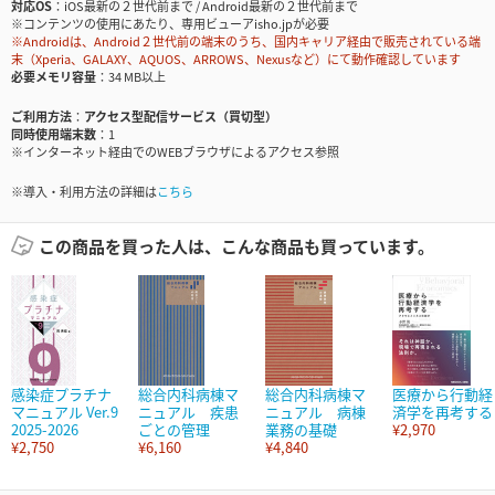
対応OS
iOS最新の２世代前まで / Android最新の２世代前まで
※コンテンツの使用にあたり、専用ビューアisho.jpが必要
※Androidは、Android２世代前の端末のうち、国内キャリア経由で販売されている端
末（Xperia、GALAXY、AQUOS、ARROWS、Nexusなど）にて動作確認しています
必要メモリ容量
34 MB以上
ご利用方法
アクセス型配信サービス（買切型）
同時使用端末数
1
※インターネット経由でのWEBブラウザによるアクセス参照
※導入・利用方法の詳細は
こちら
この商品を買った人は、こんな商品も買っています。
感染症プラチナ
総合内科病棟マ
総合内科病棟マ
医療から行動経
マニュアル Ver.9
ニュアル 疾患
ニュアル 病棟
済学を再考する
2025-2026
ごとの管理
業務の基礎
¥2,970
¥2,750
¥6,160
¥4,840