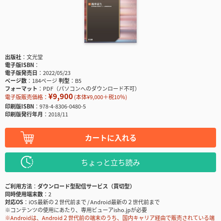
出版社
文光堂
電子版ISBN
電子版発売日
2022/05/23
ページ数
184ページ
判型
B5
フォーマット
PDF（パソコンへのダウンロード不可）
¥9,900
電子版販売価格：
(本体¥9,000＋税10％)
印刷版ISBN
978-4-8306-0480-5
印刷版発行年月
2018/11
カートに入れる
ちょっと立ち読み
ご利用方法
ダウンロード型配信サービス（買切型）
同時使用端末数
2
対応OS
iOS最新の２世代前まで / Android最新の２世代前まで
※コンテンツの使用にあたり、専用ビューアisho.jpが必要
※Androidは、Android２世代前の端末のうち、国内キャリア経由で販売されている端