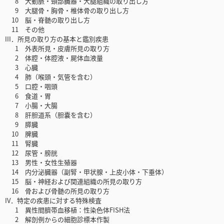
8 大動脈・頸部臓器・大腿組織の取り出し方
9 大腿骨・胸骨・椎体骨の取り出し方
10 脳・脊髄の取り出し方
11 その他
III．所見の取り方の基本と鑑別疾患
1 外表所見・皮膚所見の取り方
2 体腔・体腔液・屍体血液量
3 心臓
4 肺（喉頭・気管を含む）
5 口腔・咽頭
6 食道・胃
7 小腸・大腸
8 肝胆道系（胆嚢を含む）
9 膵臓
10 脾臓
11 腎臓
12 尿管・膀胱
13 男性・女性生殖器
14 内分泌臓器（副腎・甲状腺・上皮小体・下垂体）
15 脳・神経および関連組織の所見の取り方
16 骨および骨髄の所見の取り方
IV．特定の疾患に対する特殊検査
1 異性間臍帯血移植：性染色体FISH法
2 解剖例からの細胞診標本作製