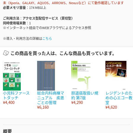
末（Xperia、GALAXY、AQUOS、ARROWS、Nexusなど）にて動作確認しています
必要メモリ容量
174 MB以上
ご利用方法
アクセス型配信サービス（買切型）
同時使用端末数
1
※インターネット経由でのWEBブラウザによるアクセス参照
※導入・利用方法の詳細は
こちら
この商品を買った人は、こんな商品も買っています。
小児科ファース
総合内科病棟マ
胆道癌取扱い規
レジデントのた
トタッチ
ニュアル 疾患
約 第7版
めの心エコー教
¥4,400
ごとの管理
¥4,290
室
¥6,160
¥4,620
概要