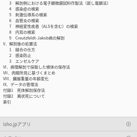
3 解剖例における電子顕微鏡試料作製法（戻し電顕法）
4 感染症の検索
5 刺激伝導系の検索
6 血管炎の検索
7 神経変性疾患（ALSを含む）の検索
8 内耳の検索
9 Creutzfeldt-Jakob病の解剖
V．解剖後の処置法
1 縫合の仕方
2 感染防止
3 エンゼルケア
VI．病理解剖で採取した検体の保存法
VII．肉眼所見に基づくまとめ
VIII．臓器重量の年齢変化
IX．データの管理法
付録1 死体解剖保存法
付録2 異状死について
索引
isho.jpアプリ