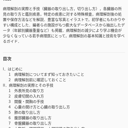
病理解剖の実際と手技（臓器の取り出し方，切り出し方），各臓器の所
見の取り方と鑑別疾患，特定の疾患に対する特殊検査，病理解剖後の処
置や保存方法などを解説．豊富な写真とイラストで，初学者にもわかりや
すい構成とした．編者らの施設がもつ膨大なデータベースから抽出したデ
ータ（年齢別臓器重量など）も掲載．病理解剖の減少により学ぶ機会が
少なくなっている若手病理医にとって，病理解剖の基本知識と技術を学べ
るガイド．
目次
I．はじめに
1 病理解剖についてまず知っておきたいこと
2 病理解剖前に確認しておくこと
II．病理解剖の実際とその手技
1 外表所見の取り方
2 皮膚切開の入れ方
3 開腹・開胸の手技
4 心嚢の開け方と心臓の取り出し方
5 肺の取り出し方
6 腹部臓器の取り出し方
7 骨盤臓器の取り出し方