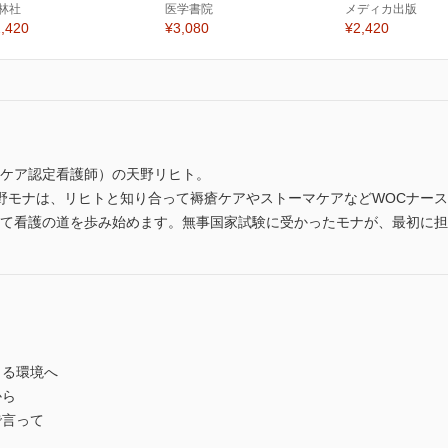
林社
医学書院
メディカ出版
,420
¥3,080
¥2,420
泄ケア認定看護師）の天野リヒト。
野モナは、リヒトと知り合って褥瘡ケアやストーマケアなどWOCナー
して看護の道を歩み始めます。無事国家試験に受かったモナが、最初に
じる環境へ
から
で言って