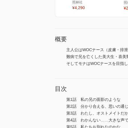
照林社
照
¥4,290
¥2
概要
主人公はWOCナース（皮膚・排
難病で兄を亡くした美大生・喜美
そしてモナはWOCナースを目指
目次
第1話 私の兄の面影のような
第2話 分かり合える、思いの通
第3話 わたし、オストメイトだ
第4話 わかんない……大きな声
第5話 私たちお別れなのかな