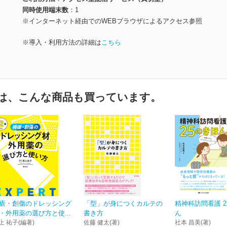
同時使用端末数
1
※インターネット経由でのWEBブラウザによるアクセス参照
※導入・利用方法の詳細は
こちら
は、こんな商品も買っています。
瘡・創傷のドレッシング
「型」が身につくカルテの
精神科訪問看護 2
・外用薬の選び方と使...
書き方
ん
上 祐子(編著)
佐藤 健太(著)
社本 昌美(著)