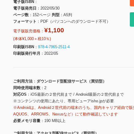
電子版ISBN
電子版発売日
2022/05/30
ページ数
152ページ
判型
A5判
フォーマット
PDF（パソコンへのダウンロード不可）
¥1,100
電子版販売価格：
(本体¥1,000＋税10％)
印刷版ISBN
978-4-7965-2511-4
印刷版発行年月
2022/05
ご利用方法
ダウンロード型配信サービス（買切型）
同時使用端末数
2
対応OS
iOS最新の２世代前まで / Android最新の２世代前まで
※コンテンツの使用にあたり、専用ビューアisho.jpが必要
※Androidは、Android２世代前の端末のうち、国内キャリア経由で販
AQUOS、ARROWS、Nexusなど）にて動作確認しています
必要メモリ容量
190 MB以上
ご利用方法
アクセス型配信サービス（買切型）