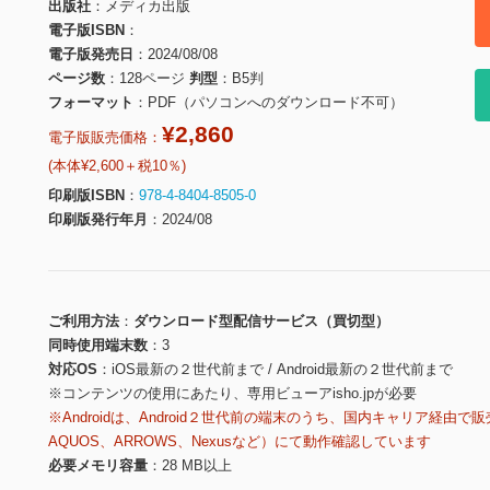
出版社
メディカ出版
電子版ISBN
電子版発売日
2024/08/08
ページ数
128ページ
判型
B5判
フォーマット
PDF（パソコンへのダウンロード不可）
¥2,860
電子版販売価格：
(本体¥2,600＋税10％)
印刷版ISBN
978-4-8404-8505-0
印刷版発行年月
2024/08
ご利用方法
ダウンロード型配信サービス（買切型）
同時使用端末数
3
対応OS
iOS最新の２世代前まで / Android最新の２世代前まで
※コンテンツの使用にあたり、専用ビューアisho.jpが必要
※Androidは、Android２世代前の端末のうち、国内キャリア経由で販
AQUOS、ARROWS、Nexusなど）にて動作確認しています
必要メモリ容量
28 MB以上