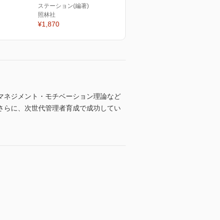
ステーション(編著)
照林社
¥1,870
マネジメント・モチベーション理論など
さらに、次世代管理者育成で成功してい