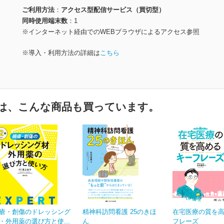
ご利用方法
アクセス型配信サービス（買切型）
同時使用端末数
1
※インターネット経由でのWEBブラウザによるアクセス参照
※導入・利用方法の詳細は
こちら
は、こんな商品も買っています。
瘡・創傷のドレッシング
精神科訪問看護 25のきほ
在宅医療の質を
・外用薬の選び方と使...
ん
フレーズ