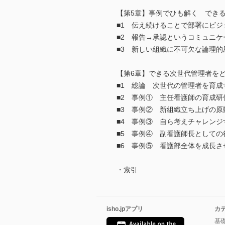
【第5章】事例でひも解く でき
■1 伝え続けることで部署にビジ
■2 報告→承認というコミュニケ
■3 新しい組織に不可欠な論理的
【第6章】できる次世代管理者を
■1 総論 次世代の管理者を育
■2 事例① 主任看護師の育成
■3 事例② 新組織立ち上げの
■4 事例③ 自ら考えチャレン
■5 事例④ 副看護師長として
■6 事例⑤ 看護部全体を成長
・索引
isho.jpアプリ
カ
基