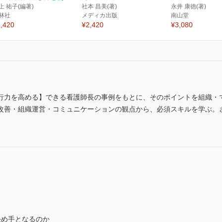
上 祐子(編著)
社本 昌美(著)
永井 康徳(著)
林社
メディカ出版
南山堂
,420
¥2,420
¥3,080
行力を高める】できる看護師長の事例をもとに、そのポイントを組織・
改善・組織運営・コミュニケーションの観点から、必須スキルを学ぶ。
決め手となるのか