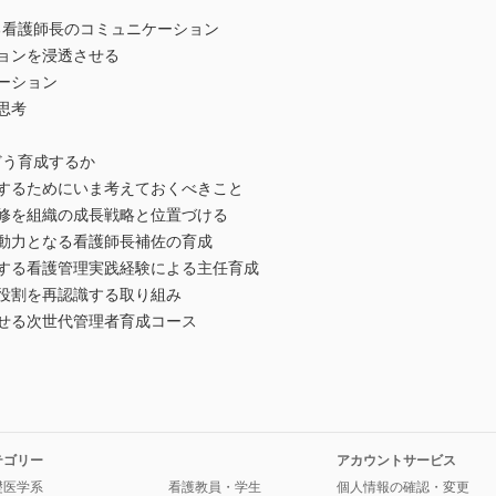
る看護師長のコミュニケーション
ョンを浸透させる
ーション
思考
どう育成するか
成するためにいま考えておくべきこと
研修を組織の成長戦略と位置づける
原動力となる看護師長補佐の育成
ジする看護管理実践経験による主任育成
の役割を再認識する取り組み
させる次世代管理者育成コース
テゴリー
アカウントサービス
礎医学系
看護教員・学生
個人情報の確認・変更