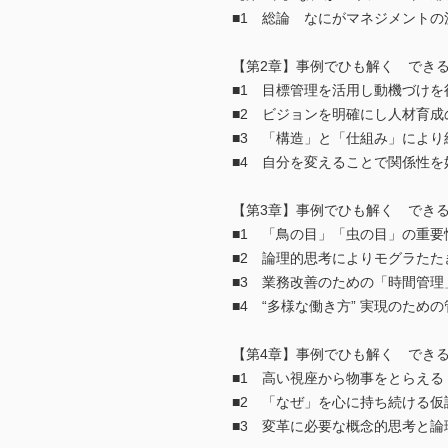
■1 総論 なにがマネジメントの
【第2章】事例でひも解く でき
■1 目標管理を活用し動機づけを
■2 ビジョンを明確にし人材育
■3 「構造」と「仕組み」により
■4 自分を変えることで関係性を
【第3章】事例でひも解く でき
■1 「鳥の目」「虫の目」の重要
■2 論理的思考によりモグラた
■3 業務改善のための「時間管
■4 “多様な働き方” 実現のため
【第4章】事例でひも解く でき
■1 高い視座から物事をとらえる
■2 「なぜ」を心に持ち続ける仮
■3 変革に必要な概念的思考と論