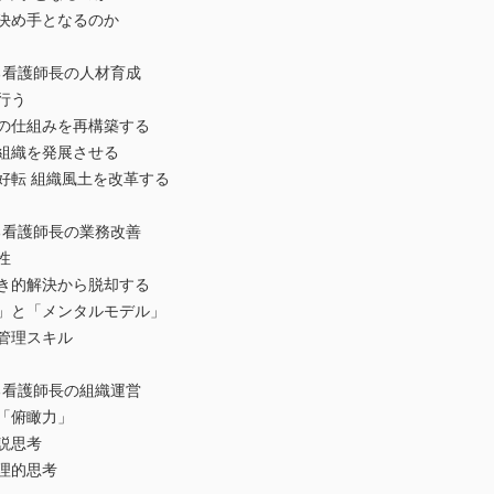
決め手となるのか
る看護師長の人材育成
行う
成の仕組みを再構築する
組織を発展させる
好転 組織風土を改革する
る看護師長の業務改善
性
たき的解決から脱却する
理」と「メンタルモデル」
の管理スキル
る看護師長の組織運営
「俯瞰力」
説思考
理的思考