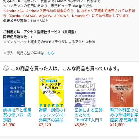
対応OS
iOS最新の２世代前まで / Android最新の２世代前まで
※コンテンツの使用にあたり、専用ビューアisho.jpが必要
※Androidは、Android２世代前の端末のうち、国内キャリア経由で販売されている端
末（Xperia、GALAXY、AQUOS、ARROWS、Nexusなど）にて動作確認しています
必要メモリ容量
118 MB以上
ご利用方法
アクセス型配信サービス（買切型）
同時使用端末数
1
※インターネット経由でのWEBブラウザによるアクセス参照
※導入・利用方法の詳細は
こちら
この商品を買った人は、こんな商品も買っています。
病棟指示と頻用
褥瘡・創傷のド
医師による医師
整形外科医のた
薬の使い方 決
レッシング材・
のための
めの手術解剖学
定版
外用薬の選び...
ChatGPT入門 3
図説 原書第6版
¥4,950
¥2,420
¥3,960
¥41,800