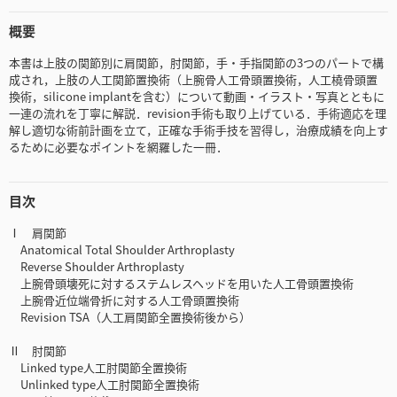
概要
本書は上肢の関節別に肩関節，肘関節，手・手指関節の3つのパートで構
成され，上肢の人工関節置換術（上腕骨人工骨頭置換術，人工橈骨頭置
換術，silicone implantを含む）について動画・イラスト・写真とともに
一連の流れを丁寧に解説．revision手術も取り上げている．手術適応を理
解し適切な術前計画を立て，正確な手術手技を習得し，治療成績を向上す
るために必要なポイントを網羅した一冊．
目次
Ⅰ 肩関節
Anatomical Total Shoulder Arthroplasty
Reverse Shoulder Arthroplasty
上腕骨頭壊死に対するステムレスヘッドを用いた人工骨頭置換術
上腕骨近位端骨折に対する人工骨頭置換術
Revision TSA（人工肩関節全置換術後から）
Ⅱ 肘関節
Linked type人工肘関節全置換術
Unlinked type人工肘関節全置換術