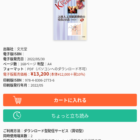
出版社
文光堂
電子版ISBN
電子版発売日
2022/05/30
ページ数
168ページ
判型
A4
フォーマット
PDF（パソコンへのダウンロード不可）
¥13,200
電子版販売価格：
(本体¥12,000＋税10％)
印刷版ISBN
978-4-8306-2773-6
印刷版発行年月
2022/05
カートに入れる
ちょっと立ち読み
ご利用方法
ダウンロード型配信サービス（買切型）
同時使用端末数
2