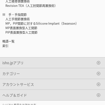
人工橈骨頭置換術
Revision TEA（人工肘関節再置換術）
Ⅲ 手・手指関節
人工手関節置換術
MP，PIP関節に対するSilicone Implant（Swanson）
MP表面置換型人工関節
PIP表面置換型人工関節
略語一覧
索引
isho.jpアプリ
カテゴリー
アカウントサービス
ヘルプ＆ガイド
シリアル番号をお持ちの方