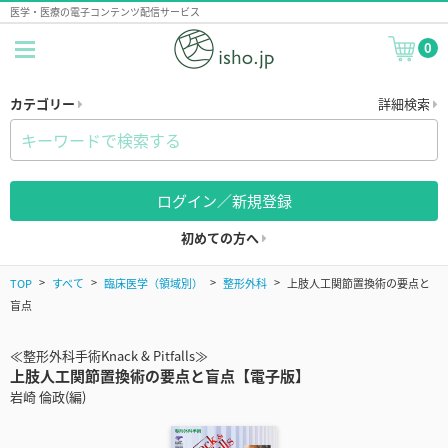
医学・医療の電子コンテンツ配信サービス
0
カテゴリー
詳細検索
ログイン／新規登録
初めての方へ
TOP
すべて
臨床医学（領域別）
整形外科
上肢人工関節置換術の要点と
盲点
≪整形外科手術Knack & Pitfalls≫
上肢人工関節置換術の要点と盲点【電子版】
岩崎 倫政(編)