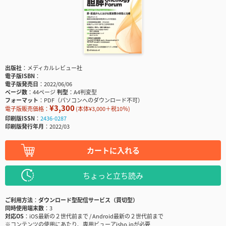
出版社
メディカルレビュー社
電子版ISBN
電子版発売日
2022/06/06
ページ数
44ページ
判型
A4判変型
フォーマット
PDF（パソコンへのダウンロード不可）
¥3,300
電子版販売価格：
(本体¥3,000＋税10％)
印刷版ISSN
2436-0287
印刷版発行年月
2022/03
カートに入れる
ちょっと立ち読み
ご利用方法
ダウンロード型配信サービス（買切型）
同時使用端末数
3
対応OS
iOS最新の２世代前まで / Android最新の２世代前まで
※コンテンツの使用にあたり、専用ビューアisho.jpが必要