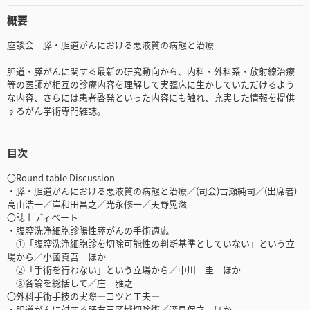
概要
座談会 膵・胆道がんにおける悪液質の病態と治療
胆道・膵がんに関する最新の研究動向から、内科・外科系・放射線治療
等の医師が相互の診療内容を理解して実臨床に生かしていただけるよう
な内容、さらには患者啓発といった内容にも触れ、充実した情報を提供
するがん学術専門雑誌。
目次
〇Round table Discussion
・膵・胆道がんにおける悪液質の病態と治療／(司会)古瀬純司／(出席者)
高山浩一／岸和田昌之／光永修一／天野晃滋
〇誌上ディベート
・腹腔洗浄細胞診陽性膵がんの手術適応
①「腹腔洗浄細胞診を切除可能性の判断基準としていない」という立
場から／小薗真吾 ほか
②「手術を行わない」という立場から／中川 圭 ほか
③各論を総括して／庄 雅之
〇外科手術手技の実際―コツと工夫―
・胆道がんに対する肝右三区域切除術／深見保之 ほか