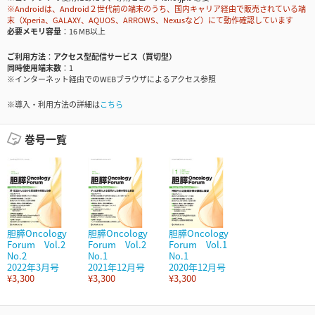
※Androidは、Android２世代前の端末のうち、国内キャリア経由で販売されている端
末（Xperia、GALAXY、AQUOS、ARROWS、Nexusなど）にて動作確認しています
必要メモリ容量
16 MB以上
ご利用方法
アクセス型配信サービス（買切型）
同時使用端末数
1
※インターネット経由でのWEBブラウザによるアクセス参照
※導入・利用方法の詳細は
こちら
巻号一覧
胆膵Oncology
胆膵Oncology
胆膵Oncology
Forum Vol.2
Forum Vol.2
Forum Vol.1
No.2
No.1
No.1
2022年3月号
2021年12月号
2020年12月号
¥3,300
¥3,300
¥3,300