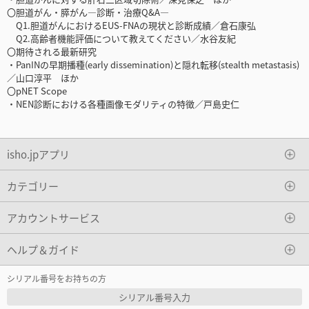
〇胆道がん・膵がん―診断・治療Q&A―
Q1.胆道がんにおけるEUS-FNAの現状と診断成績／倉石康弘
Q2.高齢者機能評価について教えてください／水谷友紀
〇期待される最新研究
・PanINの早期播種(early dissemination)と隠れ転移(stealth metastasis)
／山口淳平 ほか
〇pNET Scope
・NEN診断における各種画像モダリティの特徴／戸島史仁
isho.jpアプリ
カテゴリー
アカウントサービス
ヘルプ＆ガイド
シリアル番号をお持ちの方
シリアル番号入力