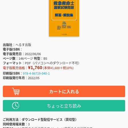
出版社
へるす出版
電子版ISBN
電子版発売日
2022/06/06
ページ数
146ページ
判型
B5
フォーマット
PDF（パソコンへのダウンロード不可）
¥1,760
電子版販売価格：
(本体¥1,600＋税10％)
印刷版ISBN
978-4-86719-040-1
印刷版発行年月
2022/05
カートに入れる
ちょっと立ち読み
ご利用方法
ダウンロード型配信サービス（買切型）
同時使用端末数
3