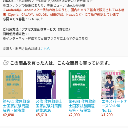
対応OS
iOS最新の２世代前まで / Android最新の２世代前まで
※コンテンツの使用にあたり、専用ビューアisho.jpが必要
※Androidは、Android２世代前の端末のうち、国内キャリア経由で販売されている端
末（Xperia、GALAXY、AQUOS、ARROWS、Nexusなど）にて動作確認しています
必要メモリ容量
12 MB以上
ご利用方法
アクセス型配信サービス（買切型）
同時使用端末数
1
※インターネット経由でのWEBブラウザによるアクセス参照
※導入・利用方法の詳細は
こちら
この商品を買った人は、こんな商品も買っています。
第49回 救急救命
必修 救急救命士
第48回 救急救命
エキスパートナ
士国家試験問題
国家試験対策問
士国家試験問題
ース Vol.40
解答・解説集
題集2026
解答・解説集
No.12
¥2,090
¥5,610
¥2,090
¥1,200