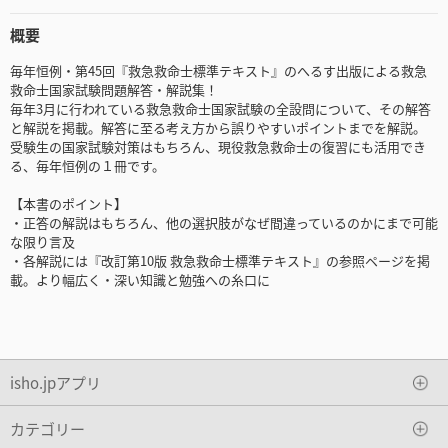
概要
毎年恒例・第45回『救急救命士標準テキスト』のへるす出版による救急
救命士国家試験問題解答・解説集！
毎年3月に行われている救急救命士国家試験の全設問について、その解答
と解説を掲載。解答に至る考え方から誤りやすいポイントまでを解説。
受験生の国家試験対策はもちろん、現役救急救命士の復習にも活用でき
る、毎年恒例の１冊です。
【本書のポイント】
・正答の解説はもちろん、他の選択肢がなぜ間違っているのかにまで可能
な限り言及
・各解説には『改訂第10版 救急救命士標準テキスト』の参照ページを掲
載。より幅広く・深い知識と勉強への糸口に
isho.jpアプリ
カテゴリー