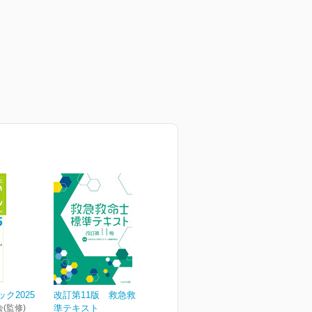
ク2025
改訂第11版 救急救命士標
(監修)
準テキスト