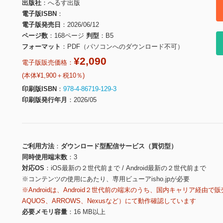
出版社
へるす出版
電子版ISBN
電子版発売日
2026/06/12
ページ数
168ページ
判型
B5
フォーマット
PDF（パソコンへのダウンロード不可）
¥2,090
電子版販売価格：
(本体¥1,900＋税10％)
印刷版ISBN
978-4-86719-129-3
印刷版発行年月
2026/05
ご利用方法
ダウンロード型配信サービス（買切型）
同時使用端末数
3
対応OS
iOS最新の２世代前まで / Android最新の２世代前まで
※コンテンツの使用にあたり、専用ビューアisho.jpが必要
※Androidは、Android２世代前の端末のうち、国内キャリア経由で販
AQUOS、ARROWS、Nexusなど）にて動作確認しています
必要メモリ容量
16 MB以上