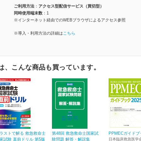
ご利用方法
アクセス型配信サービス（買切型）
同時使用端末数
1
※インターネット経由でのWEBブラウザによるアクセス参照
※導入・利用方法の詳細は
こちら
は、こんな商品も買っています。
ラストで解る 救急救命士
第48回 救急救命士国家試
PPMECガイドブッ
家試験 直前ドリル 第5版
験問題 解答・解説集
日本臨床救急医学会