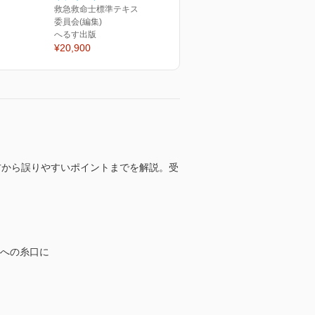
救急救命士標準テキスト編集
委員会(編集)
へるす出版
¥20,900
方から誤りやすいポイントまでを解説。受
強への糸口に