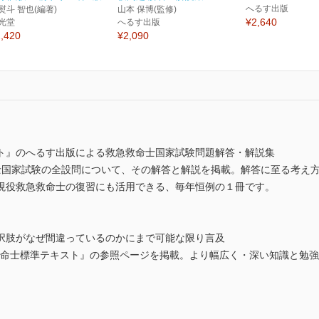
へるす出版
熨斗 智也(編著)
山本 保博(監修)
¥2,640
光堂
へるす出版
,420
¥2,090
ト』のへるす出版による救急救命士国家試験問題解答・解説集
士国家試験の全設問について、その解答と解説を掲載。解答に至る考え
現役救急救命士の復習にも活用できる、毎年恒例の１冊です。
択肢がなぜ間違っているのかにまで可能な限り言及
急救命士標準テキスト』の参照ページを掲載。より幅広く・深い知識と勉