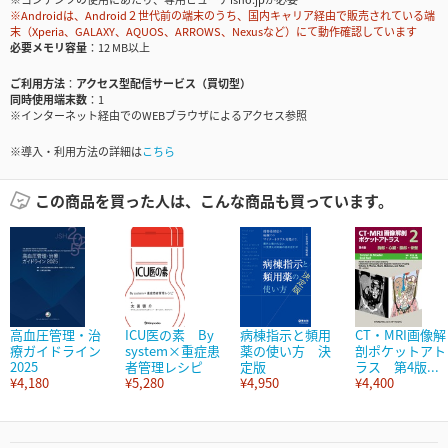
※Androidは、Android２世代前の端末のうち、国内キャリア経由で販売されている端
末（Xperia、GALAXY、AQUOS、ARROWS、Nexusなど）にて動作確認しています
必要メモリ容量
12 MB以上
ご利用方法
アクセス型配信サービス（買切型）
同時使用端末数
1
※インターネット経由でのWEBブラウザによるアクセス参照
※導入・利用方法の詳細は
こちら
この商品を買った人は、こんな商品も買っています。
高血圧管理・治
ICU医の素 By
病棟指示と頻用
CT・MRI画像解
療ガイドライン
system×重症患
薬の使い方 決
剖ポケットアト
2025
者管理レシピ
定版
ラス 第4版...
¥4,180
¥5,280
¥4,950
¥4,400