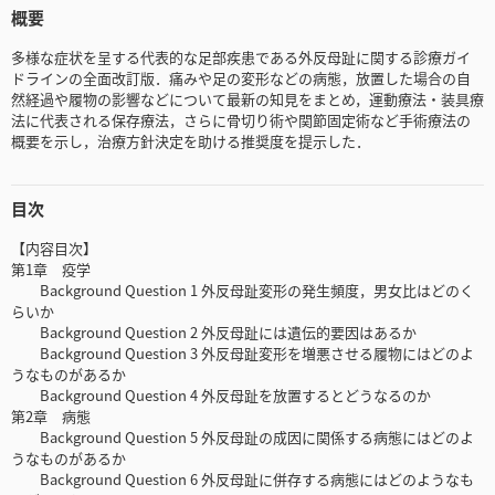
概要
多様な症状を呈する代表的な足部疾患である外反母趾に関する診療ガイ
ドラインの全面改訂版．痛みや足の変形などの病態，放置した場合の自
然経過や履物の影響などについて最新の知見をまとめ，運動療法・装具療
法に代表される保存療法，さらに骨切り術や関節固定術など手術療法の
概要を示し，治療方針決定を助ける推奨度を提示した．
目次
【内容目次】
第1章 疫学
Background Question 1 外反母趾変形の発生頻度，男女比はどのく
らいか
Background Question 2 外反母趾には遺伝的要因はあるか
Background Question 3 外反母趾変形を増悪させる履物にはどのよ
うなものがあるか
Background Question 4 外反母趾を放置するとどうなるのか
第2章 病態
Background Question 5 外反母趾の成因に関係する病態にはどのよ
うなものがあるか
Background Question 6 外反母趾に併存する病態にはどのようなも