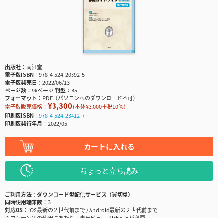
出版社
南江堂
電子版ISBN
978-4-524-20392-5
電子版発売日
2022/06/13
ページ数
96ページ
判型
B5
フォーマット
PDF（パソコンへのダウンロード不可）
¥3,300
電子版販売価格：
(本体¥3,000＋税10％)
印刷版ISBN
978-4-524-23412-7
印刷版発行年月
2022/05
カートに入れる
ちょっと立ち読み
ご利用方法
ダウンロード型配信サービス（買切型）
同時使用端末数
3
対応OS
iOS最新の２世代前まで / Android最新の２世代前まで
※コンテンツの使用にあたり、専用ビューアisho.jpが必要