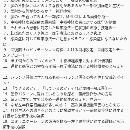
２．脳の各部位にはどのような役割があるのか？─部位別構造と症状─
３．反射から何がわかるか？─神経症候─
４．脳の中を覗いてみよう─X線CT，MRI-CTによる画像診断─
５．中枢神経疾患治療の最前線─中枢神経疾患に対する医学的処置─
６．それぞれの患者に対応した理学療法─症状別の治療手技選択─
７．転ばぬ先のリスク管理─理学療法におけるリスク管理─
８．感染症に対して理学療法士が注意すべきこと─感染症にならないため
に─
９．回復期リハビリテーション病棟における目標設定─目標設定とチー
ムアプローチ─
10．まず何からみていくのか？─中枢神経疾患に対する評価項目─
11．運動と感覚との密なる関係─理学療法における神経徴候のとらえ方
─
12．バランス評価に含まれるもの─バランス評価の多面性と実践的ポイ
ント─
13．「できるのか」，「しているのか」それが問題─ADL評価─
14．動作パターンに隠れているものを探る─臨床動作分析の方法─
15．這えば立て，立てば歩め─運動発達の考え方，見方─
16．なぜ左半側空間無視が多いのか？─高次神経機能障害のとらえ方─
17．社会生活への適合をどのように援助するか？─前頭葉症状に対する
評価から治療手技の選択─
18．コミュニケーションの方法を探る─左半球症状に対する評価から治
療手技の選択─