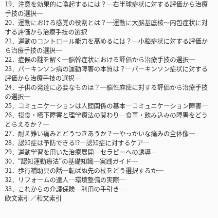
19．注意を効果的に喚起するには？─右半球症状に対する評価から治療
手技の選択─
20．運動における感覚の役割とは？─運動に大脳基底核～内包症状に対
する評価から治療手技の選択
21．運動のコントロール能力を高めるには？─小脳症状に対する評価か
ら治療手技の選択─
22．症候の謎を解く─脳幹症状における評価から治療手技の選択─
23．パーキンソン病の運動障害の本質は？─パーキンソン症状に対する
評価から治療手技の選択─
24．子供の発達に必要なものは？─脳性麻痺に対する評価から治療手技
の選択─
25．コミュニケーションは人間関係の基本─コミュニケーション障害─
26．摂食・嚥下障害と理学療法の関わり─食事・飲み込みの障害をどう
とらえるか？─
27．耐え難い痛みとどうつきあうか？─やっかいな痛みの全体像─
28．認知症は予防できる!?─認知症に対するケア─
29．運動学習を用いた治療展開─セラピーへの誘導─
30．“認知運動療法”の基礎知識─実践ガイド─
31．歩行補助具の話─転ばぬ先の杖をどう選択するか─
32．リフォームの達人─環境整備の実際─
33．これからの介護保険─利用の手引き─
欧文索引／和文索引