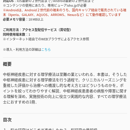
対応OS
iOS最新の２世代前まで / Android最新の２世代前まで
※コンテンツの使用にあたり、専用ビューアisho.jpが必要
※Androidは、Android２世代前の端末のうち、国内キャリア経由で販売されている端
末（Xperia、GALAXY、AQUOS、ARROWS、Nexusなど）にて動作確認しています
必要メモリ容量
18 MB以上
ご利用方法
アクセス型配信サービス（買切型）
同時使用端末数
1
※インターネット経由でのWEBブラウザによるアクセス参照
※導入・利用方法の詳細は
こちら
概要
中枢神経疾患に対する理学療法は至難の業といわれる．本書は，そうした
中枢神経疾患に対する理学療法を行う過程で，クリニカルリーズニングを
重視した評価から治療への橋渡し的な考え方とはどういうものかを，ポ
イントを絞ってわかりやすく解説．中枢神経疾患患者の病態や障害に関す
る理解を深め，実施技術の向上に役立つ実践的な内容．すべての理学療法
士におすすめの1冊．
目次
１．脳の研究はどこまで進歩したか？─脳研究の最前線─