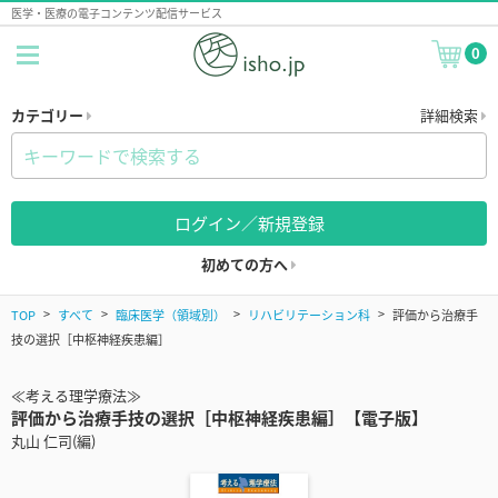
医学・医療の電子コンテンツ配信サービス
0
カテゴリー
詳細検索
ログイン／新規登録
初めての方へ
TOP
すべて
臨床医学（領域別）
リハビリテーション科
評価から治療手
技の選択［中枢神経疾患編］
≪考える理学療法≫
評価から治療手技の選択［中枢神経疾患編］【電子版】
丸山 仁司(編)