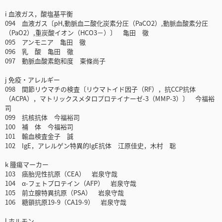
i 血液ガス，酸塩基平衡
094 血液ガス〔pH,動脈血二酸化炭素分圧（PaCO2）,動脈血酸素分圧
（PaO2）,重炭酸イオン（HCO3－）〕 亀田 徹
095 アンモニア 亀田 徹
096 乳 酸 亀田 徹
097 動脈血酸素飽和度 東條尚子
j 免疫・アレルギー
098 関節リウマチの検査〔リウマトイド因子（RF），抗CCP抗体
（ACPA），マトリックスメタロプロテイナーゼ-3（MMP-3）〕 今福裕
司
099 抗核抗体 今福裕司
100 補 体 今福裕司
101 輸血検査金子 誠
102 IgE，アレルゲン特異的IgE抗体 江原佳史，木村 聡
k 腫瘍マーカー
103 癌胎児性抗原（CEA） 岩泉守哉
104 α-フェトプロテイン（AFP） 岩泉守哉
105 前立腺特異抗原（PSA） 岩泉守哉
106 糖鎖抗原19-9（CA19-9） 岩泉守哉
l ホルモン