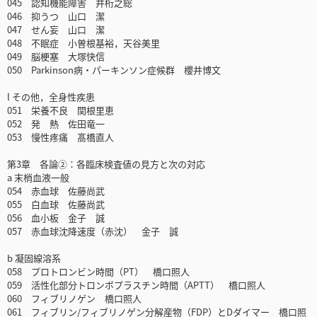
045 認知機能障害 井桁之総
046 抑うつ 山口 潔
047 せん妄 山口 潔
048 不眠症 小曽根基裕，天谷美里
049 脳梗塞 大塚快信
050 Parkinson病・パーキンソン症候群 櫻井博文
l その他，全身性疾患
051 栄養不良 関根里恵
052 発 熱 佐田竜一
053 慢性疼痛 髙橋直人
第3章 各論②：各臨床検査値の見方と次の対応
a 末梢血液一般
054 赤血球 佐藤尚武
055 白血球 佐藤尚武
056 血小板 金子 誠
057 赤血球沈降速度（赤沈） 金子 誠
b 凝固線溶系
058 プロトロンビン時間（PT） 橋口照人
059 活性化部分トロンボプラスチン時間（APTT） 橋口照人
060 フィブリノゲン 橋口照人
061 フィブリン/フィブリノゲン分解産物（FDP）とDダイマー 橋口照