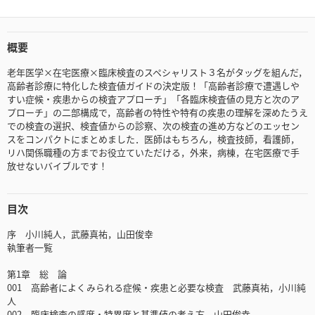
概要
老年医学×在宅医療×臨床検査のスペシャリスト３名がタッグを組んだ，
高齢者診療に特化した検査値ガイドの決定版！「高齢者診療で遭遇しや
すい症候・疾患からの検査アプローチ」「各臨床検査値の見方と次のア
プローチ」の二部構成で，高齢者の特性や特有の疾患の理解を深めたうえ
での検査の選択、検査値からの診察、次の検査の進め方などのエッセン
スをコンパクトにまとめました．医師はもちろん，検査技師，看護師，
リハ関係職種の方までお役立ていただける，外来，病棟，在宅医療で手
放せないバイブルです！
目次
序 小川純人，武藤真祐，山田俊幸
執筆者一覧
第1章 総 論
001 高齢者によくみられる症候・疾患と必要な検査 武藤真祐，小川純
人
002 臨床検査の感度・特異度と基準値の考え方 山田俊幸