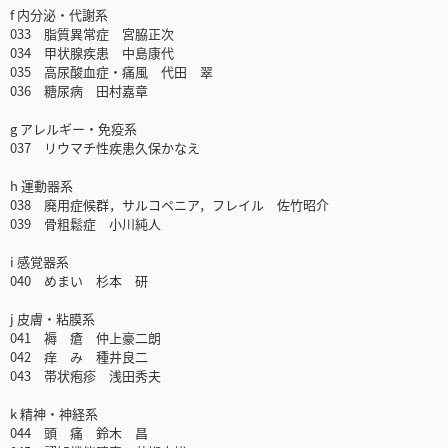
f 内分泌・代謝系
033 脂質異常症 宮脇正次
034 甲状腺疾患 中島康代
035 高尿酸血症・痛風 代田 翠
036 糖尿病 田村嘉章
g アレルギー・免疫系
037 リウマチ性疾患久保かなえ
h 運動器系
038 廃用症候群，サルコペニア，フレイル 佐竹昭介
039 骨粗鬆症 小川純人
i 感覚器系
040 めまい 杉本 研
j 皮膚・粘膜系
041 褥 瘡 仲上豪二朗
042 痒 み 種井良二
043 帯状疱疹 浅田秀夫
k 精神・神経系
044 頭 痛 鈴木 昌