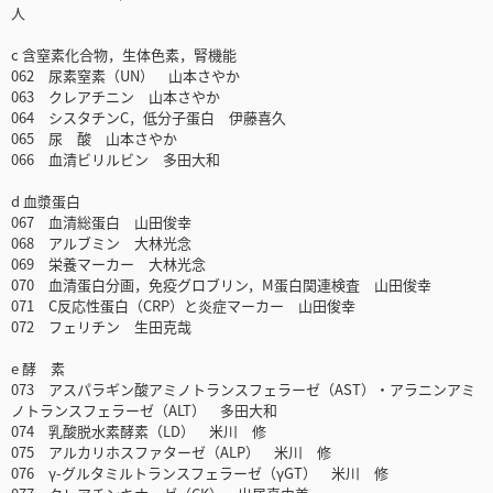
人
c 含窒素化合物，生体色素，腎機能
062 尿素窒素（UN） 山本さやか
063 クレアチニン 山本さやか
064 シスタチンC，低分子蛋白 伊藤喜久
065 尿 酸 山本さやか
066 血清ビリルビン 多田大和
d 血漿蛋白
067 血清総蛋白 山田俊幸
068 アルブミン 大林光念
069 栄養マーカー 大林光念
070 血清蛋白分画，免疫グロブリン，M蛋白関連検査 山田俊幸
071 C反応性蛋白（CRP）と炎症マーカー 山田俊幸
072 フェリチン 生田克哉
e 酵 素
073 アスパラギン酸アミノトランスフェラーゼ（AST）・アラニンアミ
ノトランスフェラーゼ（ALT） 多田大和
074 乳酸脱水素酵素（LD） 米川 修
075 アルカリホスファターゼ（ALP） 米川 修
076 γ-グルタミルトランスフェラーゼ（γGT） 米川 修