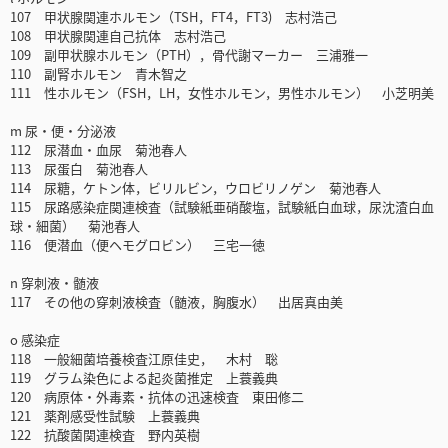
107 甲状腺関連ホルモン（TSH，FT4，FT3) 志村浩己
108 甲状腺関連自己抗体 志村浩己
109 副甲状腺ホルモン（PTH），骨代謝マーカー 三浦雅一
110 副腎ホルモン 青木智之
111 性ホルモン（FSH，LH，女性ホルモン，男性ホルモン） 小芝明美
m 尿・便・分泌液
112 尿潜血・血尿 菊池春人
113 尿蛋白 菊池春人
114 尿糖，ケトン体，ビリルビン，ウロビリノゲン 菊池春人
115 尿路感染症関連検査（試験紙亜硝酸塩，試験紙白血球，尿沈渣白血
球・細菌） 菊池春人
116 便潜血（便ヘモグロビン） 三宅一徳
n 穿刺液・髄液
117 その他の穿刺液検査（髄液，胸腹水） 出居真由美
o 感染症
118 一般細菌培養検査江原佳史， 木村 聡
119 グラム染色による起炎菌推定 上蓑義典
120 病原体・外毒素・抗体の迅速検査 東田修二
121 薬剤感受性試験 上蓑義典
122 抗酸菌関連検査 野内英樹