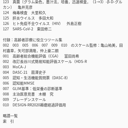
123 真菌〔グラム染色，墨汁法，培養，迅速検査，（1→3）-β-D-グル
カン〕 亀井克彦
124 梅毒検査 大里和久
125 肝炎ウイルス 多田大和
126 ヒト免疫不全ウイルス（HIV） 外島正樹
127 SARS-CoV-2 東田修二
付録：高齢者診療に役立つツール集
002 003 005 006 007 009 010 のスケール監修：亀山祐美，田
村嘉章，矢可部満隆，仲上豪二朗
001 高齢者総合機能評価（CGA） 冨田尚希
002 改訂長谷川式簡易知能評価スケール（HDS-R
003 MoCA-J
004 DASC-21 扇澤史子
005 認知・生活機能質問票（DASC-8）
006 認知能MMSE
007 GLIM基準：低栄養の診断基準
008 主治医意見書 木棚 究
009 ブレーデンスケール
010 DESIGN-RR2020褥瘡経過評価用
略語一覧
索 引