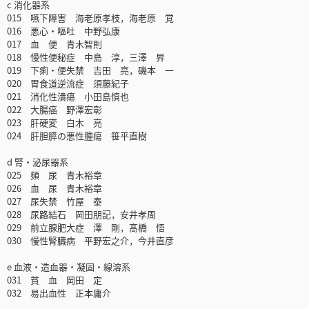
c 消化器系
015 嚥下障害 海老原孝枝，海老原 覚
016 悪心・嘔吐 中野弘康
017 血 便 青木智則
018 慢性便秘症 中島 淳，三澤 昇
019 下痢・便失禁 吉田 亮，磯本 一
020 胃食道逆流症 須藤紀子
021 消化性潰瘍 小田島慎也
022 大腸癌 野澤宏彰
023 肝硬変 白木 亮
024 肝胆膵の悪性腫瘍 笹平直樹
d 腎・泌尿器系
025 頻 尿 青木裕章
026 血 尿 青木裕章
027 尿失禁 竹屋 泰
028 尿路結石 岡田朋記，安井孝周
029 前立腺肥大症 澤 剛，髙橋 悟
030 慢性腎臓病 平野宏之介，今井直彦
e 血液・造血器・凝固・線溶系
031 貧 血 岡田 定
032 易出血性 正本庸介