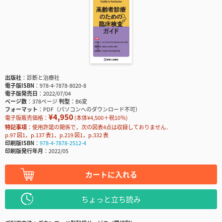
出版社
診断と治療社
電子版ISBN
978-4-7878-8020-8
電子版発売日
2022/07/04
ページ数
378ページ
判型
B6変
フォーマット
PDF（パソコンへのダウンロード不可）
¥4,950
電子版販売価格：
(本体¥4,500＋税10％)
特記事項
使用許諾の関係で，次の図表4点は収録しておりません．
p.97 図1，p.137 表1，p.219 図1，p.332 表
印刷版ISBN
978-4-7878-2512-4
印刷版発行年月
2022/05
カートに入れる
ちょっと立ち読み