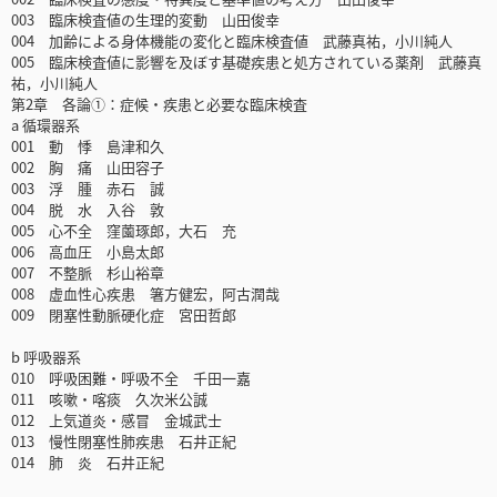
003 臨床検査値の生理的変動 山田俊幸
004 加齢による身体機能の変化と臨床検査値 武藤真祐，小川純人
005 臨床検査値に影響を及ぼす基礎疾患と処方されている薬剤 武藤真
祐，小川純人
第2章 各論①：症候・疾患と必要な臨床検査
a 循環器系
001 動 悸 島津和久
002 胸 痛 山田容子
003 浮 腫 赤石 誠
004 脱 水 入谷 敦
005 心不全 窪薗琢郎，大石 充
006 高血圧 小島太郎
007 不整脈 杉山裕章
008 虚血性心疾患 箸方健宏，阿古潤哉
009 閉塞性動脈硬化症 宮田哲郎
b 呼吸器系
010 呼吸困難・呼吸不全 千田一嘉
011 咳嗽・喀痰 久次米公誠
012 上気道炎・感冒 金城武士
013 慢性閉塞性肺疾患 石井正紀
014 肺 炎 石井正紀