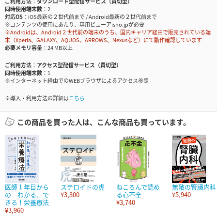
ご利用方法
ダウンロード型配信サービス（買切型）
同時使用端末数
2
対応OS
iOS最新の２世代前まで / Android最新の２世代前まで
※コンテンツの使用にあたり、専用ビューアisho.jpが必要
※Androidは、Android２世代前の端末のうち、国内キャリア経由で販売されている端
末（Xperia、GALAXY、AQUOS、ARROWS、Nexusなど）にて動作確認しています
必要メモリ容量
24 MB以上
ご利用方法
アクセス型配信サービス（買切型）
同時使用端末数
1
※インターネット経由でのWEBブラウザによるアクセス参照
※導入・利用方法の詳細は
こちら
この商品を買った人は、こんな商品も買っています。
医師１年目から
ステロイドの虎
ねころんで読め
無敵の腎臓内科
の わかる、で
¥3,300
る心不全
¥5,940
きる！栄養療法
¥3,740
¥3,960