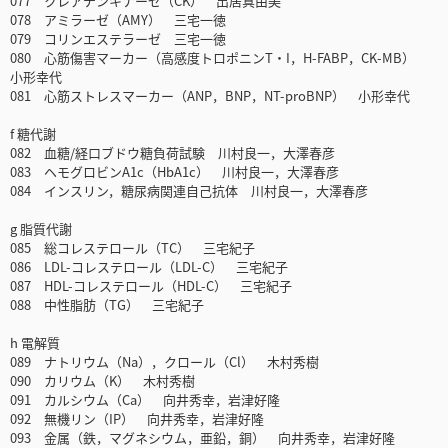
077 クレアチンキナーゼ（CK） 出居真由美
078 アミラーゼ（AMY） 三宅一徳
079 コリンエステラーゼ 三宅一徳
080 心筋傷害マーカー（高感度トロポニンT・I，H-FABP，CK-MB）
小形幸代
081 心筋ストレスマーカー（ANP，BNP，NT-proBNP） 小形幸代
f 糖代謝
082 血糖/経口ブドウ糖負荷試験 川村良一，大澤春彦
083 ヘモグロビンA1c（HbA1c） 川村良一，大澤春彦
084 インスリン，糖尿病関連自己抗体 川村良一，大澤春彦
g 脂質代謝
085 総コレステロール（TC） 三宅紀子
086 LDL-コレステロール（LDL-C） 三宅紀子
087 HDL-コレステロール（HDL-C） 三宅紀子
088 中性脂肪（TG） 三宅紀子
h 電解質
089 ナトリウム（Na），クロール（Cl） 木村秀樹
090 カリウム（K） 木村秀樹
091 カルシウム（Ca） 向井秀幸，岩津好隆
092 無機リン（IP） 向井秀幸，岩津好隆
093 金属（鉄，マグネシウム，亜鉛，銅） 向井秀幸，岩津好隆