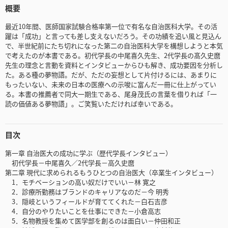
概要
最近10年間、医師国家試験合格率第一位で有名な自治医科大学。その活
躍は「成功」と言っても差し支えないだろう。その功績を追い風と見込ん
で、半世紀前にたち切れになった第二の自治医科大学を構想しようと本気
で考えたのが本書である。初代学長の中尾喜久先生、2代学長の髙久史麿
先生の理念と言動を資料とインタビューからひも解き、成功要因を分析し
た。ある種の夢物語。だが、ただの妄想として片付けるには、あまりに
もったいない、未来の日本の医療への示唆に富んだ一冊に仕上がってい
る。本書の推薦者で同大一期生である、尾身茂氏の言葉を借りれば「一
読の価値ある夢物語」。ご笑覧いただければ幸いである。
目次
第一章 自治医大の成功に学ぶ（歴代学長インタビュー）
初代学長－中尾喜久／2代学長－高久史麿
第二章 現代に求められるもうひとつの自治医大（卒業生インタビュー）
1．モチベーションの高い奴だけでいい－林 寛之
2．診療所勤務はブランドのキャリアなのだ－今 明秀
3．隠岐というフィールドが育ててくれた－白石吉彦
4．自分のやりたいことを仕事にできた－小倉高志
5．名物教授を集めて医学部を創るのは面白い－仲田和正