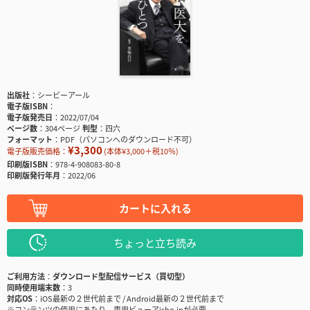
出版社
シービーアール
電子版ISBN
電子版発売日
2022/07/04
ページ数
304ページ
判型
四六
フォーマット
PDF（パソコンへのダウンロード不可）
¥3,300
電子版販売価格：
(本体¥3,000＋税10％)
印刷版ISBN
978-4-908083-80-8
印刷版発行年月
2022/06
カートに入れる
ちょっと立ち読み
ご利用方法
ダウンロード型配信サービス（買切型）
同時使用端末数
3
対応OS
iOS最新の２世代前まで / Android最新の２世代前まで
※コンテンツの使用にあたり、専用ビューアisho.jpが必要