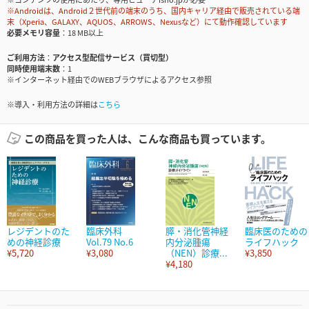
※Androidは、Android２世代前の端末のうち、国内キャリア経由で販売されている端
末（Xperia、GALAXY、AQUOS、ARROWS、Nexusなど）にて動作確認しています
必要メモリ容量
18 MB以上
ご利用方法
アクセス型配信サービス（買切型）
同時使用端末数
1
※インターネット経由でのWEBブラウザによるアクセス参照
※導入・利用方法の詳細は
こちら
この商品を買った人は、こんな商品も買っています。
レジデントのた
臨床外科
膵・消化管神経
臨床医のための
めの神経診療
Vol.79 No.6
内分泌腫瘍
ライフハック
¥5,720
¥3,080
（NEN）診療...
¥3,850
¥4,180