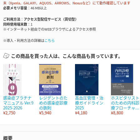
末（Xperia、GALAXY、AQUOS、ARROWS、Nexusなど）にて動作確認しています
必要メモリ容量
46 MB以上
ご利用方法
アクセス型配信サービス（買切型）
同時使用端末数
1
※インターネット経由でのWEBブラウザによるアクセス参照
※導入・利用方法の詳細は
こちら
この商品を買った人は、こんな商品も買っています。
感染症プラチナ
レジデントのた
高血圧管理・治
ホスピタリスト
マニュアル Ver.9
めの感染症診療
療ガイドライン
のための内科診
2025-2026
の鉄則
2025
療フローチャ...
¥2,750
¥5,940
¥4,180
¥8,800
概要