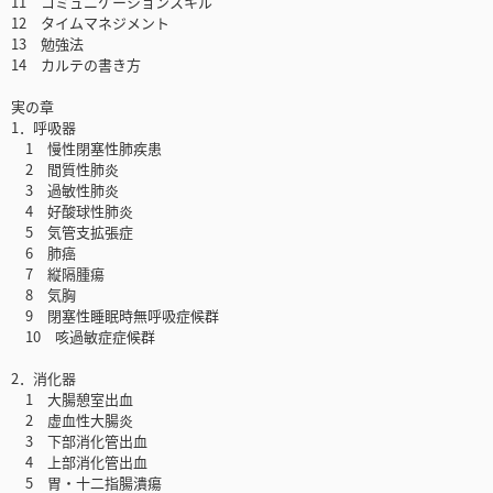
11 コミュニケーションスキル
12 タイムマネジメント
13 勉強法
14 カルテの書き方
実の章
1．呼吸器
1 慢性閉塞性肺疾患
2 間質性肺炎
3 過敏性肺炎
4 好酸球性肺炎
5 気管支拡張症
6 肺癌
7 縦隔腫瘍
8 気胸
9 閉塞性睡眠時無呼吸症候群
10 咳過敏症症候群
2．消化器
1 大腸憩室出血
2 虚血性大腸炎
3 下部消化管出血
4 上部消化管出血
5 胃・十二指腸潰瘍