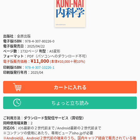
出版社
金原出版
電子版ISBN
978-4-307-80226-0
電子版発売日
2025/04/22
ページ数
1732ページ
判型
A5変形
フォーマット
PDF（パソコンへのダウンロード不可）
¥11,000
電子版販売価格：
(本体¥10,000＋税10％)
印刷版ISBN
978-4-307-10226-1
印刷版発行年月
2025/04
カートに入れる
ちょっと立ち読み
ご利用方法
ダウンロード型配信サービス（買切型）
同時使用端末数
2
対応OS
iOS最新の２世代前まで / Android最新の２世代前まで
※コンテンツの使用にあたり、専用ビューアisho.jpが必要
※Androidは、Android２世代前の端末のうち、国内キャリア経由で販売されている端