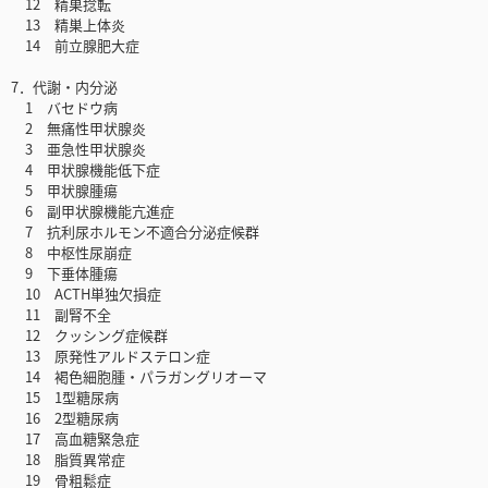
12 精巣捻転
13 精巣上体炎
14 前立腺肥大症
7．代謝・内分泌
1 バセドウ病
2 無痛性甲状腺炎
3 亜急性甲状腺炎
4 甲状腺機能低下症
5 甲状腺腫瘍
6 副甲状腺機能亢進症
7 抗利尿ホルモン不適合分泌症候群
8 中枢性尿崩症
9 下垂体腫瘍
10 ACTH単独欠損症
11 副腎不全
12 クッシング症候群
13 原発性アルドステロン症
14 褐色細胞腫・パラガングリオーマ
15 1型糖尿病
16 2型糖尿病
17 高血糖緊急症
18 脂質異常症
19 骨粗鬆症