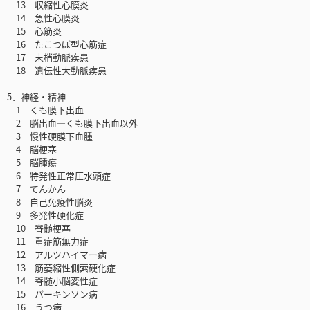
13 収縮性心膜炎
14 急性心膜炎
15 心筋炎
16 たこつぼ型心筋症
17 末梢動脈疾患
18 遺伝性大動脈疾患
5．神経・精神
1 くも膜下出血
2 脳出血―くも膜下出血以外
3 慢性硬膜下血腫
4 脳梗塞
5 脳腫瘍
6 特発性正常圧水頭症
7 てんかん
8 自己免疫性脳炎
9 多発性硬化症
10 脊髄梗塞
11 重症筋無力症
12 アルツハイマー病
13 筋萎縮性側索硬化症
14 脊髄小脳変性症
15 パーキンソン病
16 うつ病