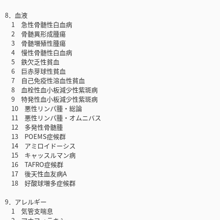
8．血液
1 急性骨髄性白血病
2 骨髄異形成腫瘍
3 骨髄増殖性腫瘍
4 慢性骨髄性白血病
5 鉄欠乏性貧血
6 巨赤芽球性貧血
7 自己免疫性溶血性貧血
8 血栓性血小板減少性紫斑病
9 特発性血小板減少性紫斑病
10 悪性リンパ腫・総論
11 悪性リンパ腫・オムニバス
12 多発性骨髄腫
13 POEMS症候群
14 アミロイドーシス
15 キャッスルマン病
16 TAFRO症候群
17 後天性血友病A
18 好酸球増多症候群
9．アレルギー
1 気管支喘息