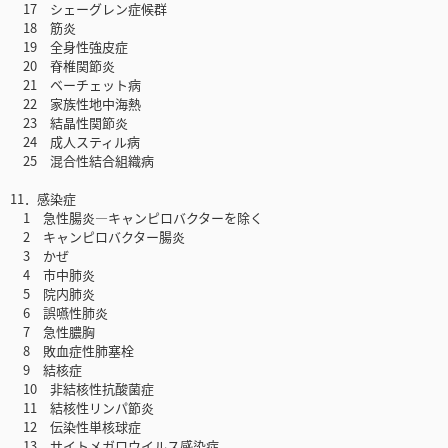
17 シェーグレン症候群
18 筋炎
19 全身性強皮症
20 脊椎関節炎
21 ベーチェット病
22 家族性地中海熱
23 結晶性関節炎
24 成人スティル病
25 混合性結合組織病
11．感染症
1 急性腸炎―キャンピロバクターを除く
2 キャンピロバクター腸炎
3 かぜ
4 市中肺炎
5 院内肺炎
6 誤嚥性肺炎
7 急性膿胸
8 敗血症性肺塞栓
9 結核症
10 非結核性抗酸菌症
11 結核性リンパ節炎
12 伝染性単核球症
13 サイトメガロウイルス感染症