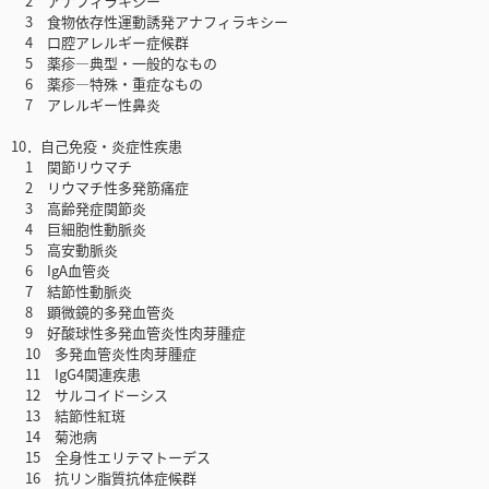
2 アナフィラキシー
3 食物依存性運動誘発アナフィラキシー
4 口腔アレルギー症候群
5 薬疹―典型・一般的なもの
6 薬疹―特殊・重症なもの
7 アレルギー性鼻炎
10．自己免疫・炎症性疾患
1 関節リウマチ
2 リウマチ性多発筋痛症
3 高齢発症関節炎
4 巨細胞性動脈炎
5 高安動脈炎
6 IgA血管炎
7 結節性動脈炎
8 顕微鏡的多発血管炎
9 好酸球性多発血管炎性肉芽腫症
10 多発血管炎性肉芽腫症
11 IgG4関連疾患
12 サルコイドーシス
13 結節性紅斑
14 菊池病
15 全身性エリテマトーデス
16 抗リン脂質抗体症候群