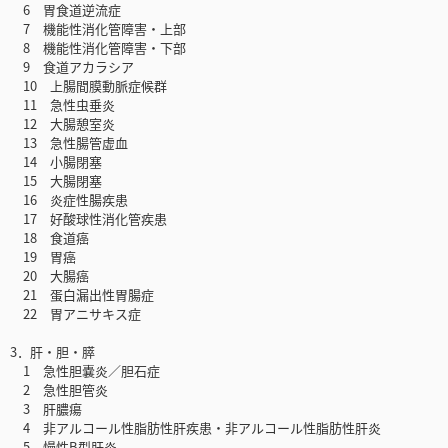
6 胃食道逆流症
7 機能性消化管障害・上部
8 機能性消化管障害・下部
9 食道アカラシア
10 上腸間膜動脈症候群
11 急性虫垂炎
12 大腸憩室炎
13 急性腸管虚血
14 小腸閉塞
15 大腸閉塞
16 炎症性腸疾患
17 好酸球性消化管疾患
18 食道癌
19 胃癌
20 大腸癌
21 蛋白漏出性胃腸症
22 胃アニサキス症
3．肝・胆・膵
1 急性胆嚢炎／胆石症
2 急性胆管炎
3 肝膿瘍
4 非アルコール性脂肪性肝疾患・非アルコール性脂肪性肝炎
5 慢性B型肝炎