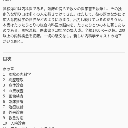
國松淳和は内科医である。臨床の傍らで数々の医学書を執筆し、その独
創的な切り口は多くの人を惹きつけてきた。はたして、彼の頭のなかには
広大な内科学の世界がどのように収まり、出力し続けているのだろうか。
本書はたったひとりの総合内科医の脳内を、たったひとつの本に著したも
のである。國松淳和、医書書き10年間の集大成。全編1700ページ超。200
以上の内科疾患を網羅。一切の駄文なし。新しい内科学テキストの地平
がいま開く。
目次
序の章
1 國松の内科学
2 病歴聴取
3 身体診察
4 血液検査
5 画像検査
6 臨床推論
7 治療総論
8 外来診療
9 救急対応
10 入院診療