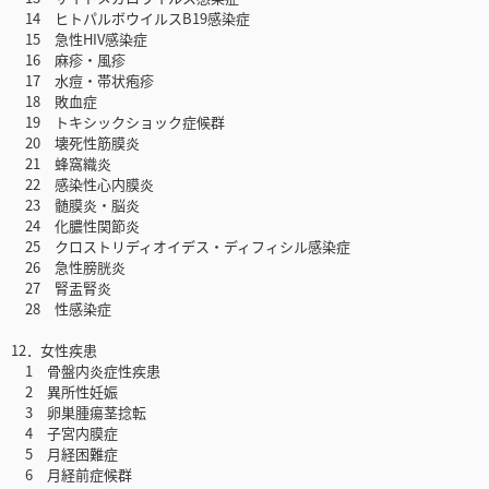
14 ヒトパルボウイルスB19感染症
15 急性HIV感染症
16 麻疹・風疹
17 水痘・帯状疱疹
18 敗血症
19 トキシックショック症候群
20 壊死性筋膜炎
21 蜂窩織炎
22 感染性心内膜炎
23 髄膜炎・脳炎
24 化膿性関節炎
25 クロストリディオイデス・ディフィシル感染症
26 急性膀胱炎
27 腎盂腎炎
28 性感染症
12．女性疾患
1 骨盤内炎症性疾患
2 異所性妊娠
3 卵巣腫瘍茎捻転
4 子宮内膜症
5 月経困難症
6 月経前症候群