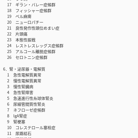
17 ギラン・バレー症候群
18 フィッシャー症候群
19 ベル麻痺
20 ニューロパチー
21 良性発作性頭位めまい症
22 片頭痛
23 本態性振戦
24 レストレスレッグス症候群
25 アルコール離脱症候群
26 セロトニン症候群
6．腎・泌尿器・電解質
1 急性電解質異常
2 慢性電解質異常
3 慢性腎臓病
4 急性腎障害
5 急速進行性糸球体腎炎
6 尿細管間質性腎炎
7 ネフローゼ症候群
8 IgA腎症
9 腎梗塞
10 コレステロール塞栓症
11 尿路結石