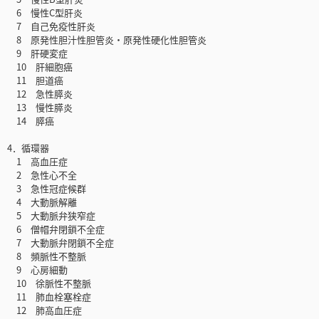
6 慢性C型肝炎
7 自己免疫性肝炎
8 原発性胆汁性胆管炎・原発性硬化性胆管炎
9 肝硬変症
10 肝細胞癌
11 胆道癌
12 急性膵炎
13 慢性膵炎
14 膵癌
4．循環器
1 高血圧症
2 急性心不全
3 急性冠症候群
4 大動脈解離
5 大動脈弁狭窄症
6 僧帽弁閉鎖不全症
7 大動脈弁閉鎖不全症
8 頻脈性不整脈
9 心房細動
10 徐脈性不整脈
11 肺血栓塞栓症
12 肺高血圧症