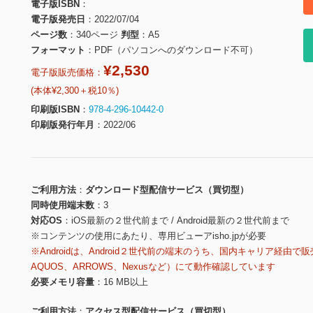
電子版ISBN
電子版発売日
2022/07/04
ページ数
340ページ
判型
A5
フォーマット
PDF（パソコンへのダウンロード不可）
¥2,530
電子版販売価格：
(本体¥2,300＋税10％)
印刷版ISBN
978-4-296-10442-0
印刷版発行年月
2022/06
ご利用方法
ダウンロード型配信サービス（買切型）
同時使用端末数
3
対応OS
iOS最新の２世代前まで / Android最新の２世代前まで
※コンテンツの使用にあたり、専用ビューアisho.jpが必要
※Androidは、Android２世代前の端末のうち、国内キャリア経由で販
AQUOS、ARROWS、Nexusなど）にて動作確認しています
必要メモリ容量
16 MB以上
ご利用方法
アクセス型配信サービス（買切型）