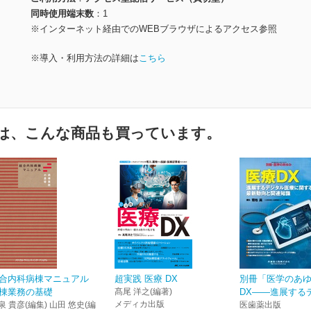
同時使用端末数
1
※インターネット経由でのWEBブラウザによるアクセス参照
※導入・利用方法の詳細は
こちら
は、こんな商品も買っています。
合内科病棟マニュアル
超実践 医療 DX
別冊「医学のあ
棟業務の基礎
髙尾 洋之(編著)
DX――進展するデ
メディカ出版
泉 貴彦(編集) 山田 悠史(編
医歯薬出版