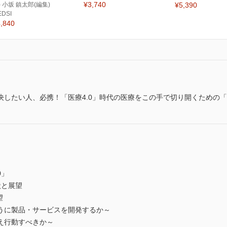
¥3,740
) 小坂 鎮太郎(編集)
¥5,390
EDSI
,840
決したい人、必携！「医療4.0」時代の医療をこの手で切り開くための
0」
状と展望
望
ように製品・サービスを開発するか～
考え行動すべきか～