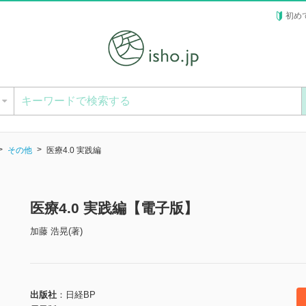
初め
ー
その他
医療4.0 実践編
医療4.0 実践編【電子版】
加藤 浩晃(著)
出版社
日経BP