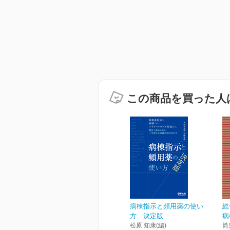
この商品を買った人
病棟指示と頻用薬の使い
総
方 決定版
病
松原 知康(編)
筒