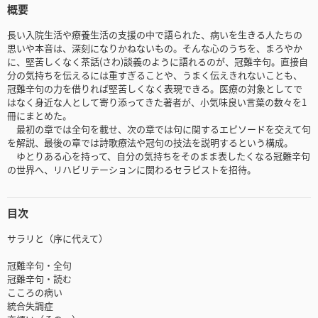
概要
長い入院生活や療養生活の支援の中で語られた、病いを生きる人たちの
思いや本音は、深刻になりかねないもの。そんな心のうちを、まろやか
に、堅苦しくなく茶話(さわ)談義のように語れるのが、冠難辛句。直接自
分の気持ちを伝えるには重すぎることや、うまく伝えきれないことも、
冠難辛句の力を借りれば堅苦しくなく表現できる。医療の対象としてで
はなく身近な人として寄り添ってきた著者が、小気味良い言葉の数々を1
冊にまとめた。
最初の章では全句を載せ、次の章では句に関するエピソードを交えて句
を解説、最後の章では詩歌療法や冠句の技法を説明するという構成。
ゆとりある心を持って、自分の気持ちをそのまま表したくなる冠難辛句
の世界へ、リハビリテーションに関わるセラピストを招待。
目次
サラリと（序に代えて）
冠難辛句・全句
冠難辛句・読む
こころの病い
統合失調症