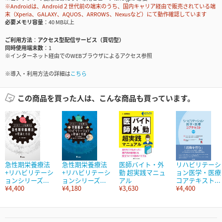
※Androidは、Android２世代前の端末のうち、国内キャリア経由で販売されている端
末（Xperia、GALAXY、AQUOS、ARROWS、Nexusなど）にて動作確認しています
必要メモリ容量
40 MB以上
ご利用方法
アクセス型配信サービス（買切型）
同時使用端末数
1
※インターネット経由でのWEBブラウザによるアクセス参照
※導入・利用方法の詳細は
こちら
この商品を買った人は、こんな商品も買っています。
急性期栄養療法
急性期栄養療法
医師バイト・外
リハビリテーシ
+リハビリテーシ
+リハビリテーシ
勤 超実践マニュ
ョン医学・医療
ョンシリーズ...
ョンシリーズ...
アル
コアテキスト...
¥4,400
¥4,180
¥3,630
¥4,400