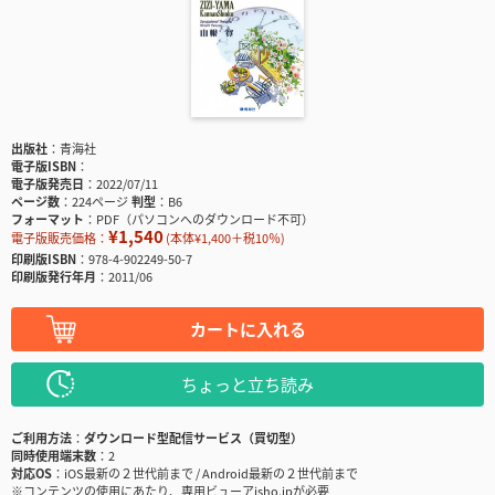
出版社
青海社
電子版ISBN
電子版発売日
2022/07/11
ページ数
224ページ
判型
B6
フォーマット
PDF（パソコンへのダウンロード不可）
¥1,540
電子版販売価格：
(本体¥1,400＋税10％)
印刷版ISBN
978-4-902249-50-7
印刷版発行年月
2011/06
カートに入れる
ちょっと立ち読み
ご利用方法
ダウンロード型配信サービス（買切型）
同時使用端末数
2
対応OS
iOS最新の２世代前まで / Android最新の２世代前まで
※コンテンツの使用にあたり、専用ビューアisho.jpが必要