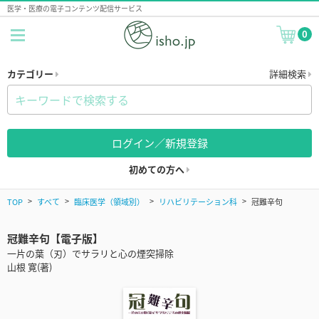
医学・医療の電子コンテンツ配信サービス
0
カテゴリー
詳細検索
ログイン／新規登録
初めての方へ
TOP
すべて
臨床医学（領域別）
リハビリテーション科
冠難辛句
冠難辛句【電子版】
一片の葉（刃）でサラリと心の煙突掃除
山根 寛(著)