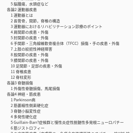
5 脳腫瘍，水頭症など
各論2 運動器疾患
1 運動器とは
2 長管骨，関節，脊椎の構造
3 運動器におけるリハビリテーション診療のポイント
4 肩関節の疾患・外傷
5 肘関節の疾患・外傷
6 手関節・三角線維軟骨複合体（TFCC）損傷・手の疾患・外傷
7 上肢の絞扼性神経障害
8 股関節の疾患・外傷
9 膝関節の疾患・外傷
10 足関節・足部の疾患・外傷
11 脊椎疾患
12 脊柱変形
各論3 脊髄損傷
1 外傷性脊髄損傷，馬尾損傷
各論4 神経・筋疾患
1 Parkinson病
2 筋萎縮性側索硬化症
3 脊髄小脳変性症
4 多発性硬化症
5 Guillain-Barr?症候群と慢性炎症性脱髄性多発根ニューロパチー
6 筋ジストロフィー