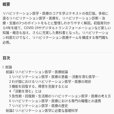
概要
リハビリテーション医学・医療のコアを学ぶテキストの改訂版。多岐に
渡るリハビリテーション医学・医療を、リハビリテーション診断・治
療・支援の3つのポイントをもとに整理しわかりやすく解説。初版発刊か
ら4年を経て、COVID-19やデジタルトランスフォーメーションなど新しい
知識・概念も加え、さらに充実した教科書となった。リハビリテーショ
ン科医だけでなく、リハビリテーション医療チームを構成する専門職も
必携。
目次
I. 総論
総論1 リハビリテーション医学・医療総論
1 リハビリテーション医学・医療の意義 ─活動を育む医学─
2 わが国におけるリハビリテーション医学・医療の現状
3 機能を回復する，障害を克服するとは
4 「活動を育む」とは
5 急性期・回復期・生活期のリハビリテーション医学・医療の考え方
6 リハビリテーション医学・医療における専門の職種との連携
7 リハビリテーション医学・医療の歴史
総論2 リハビリテーション医学に必要な基礎科学