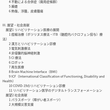
4 不動による合併症（廃用症候群）
5 褥瘡
6 熱傷，浮腫，皮膚腫瘍
III. 展望・社会貢献
展望1 リハビリテーション医療の展開
1 痙縮治療〔ボツリヌス療法・ITB（髄腔内バクロフェン投与）療
法〕
2 漢方とリハビリテーション診療
3 電気刺激療法
4 非侵襲的脳神経刺激
5 CI 療法
6 ロボット
7 再生医療
8 Brain Machine Interface（BMI）
9 ICF（International Classification of Functioning, Disability and
Health）
10 COVID-19のリハビリテーション診療
11 リハビリテーション医学のデジタルトランスフォーメーション
展望2 社会貢献
1 パラスポーツ（障がい者スポーツ）
2 大規模災害支援