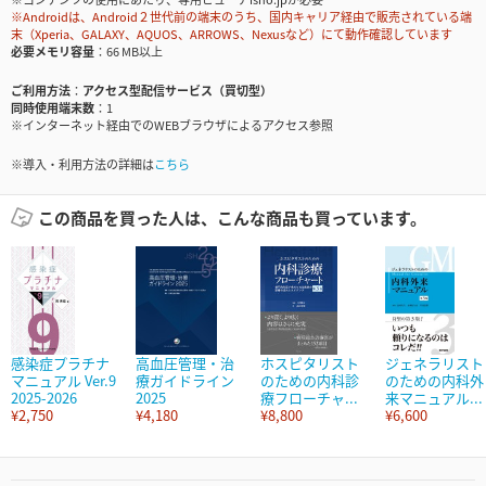
※Androidは、Android２世代前の端末のうち、国内キャリア経由で販売されている端
末（Xperia、GALAXY、AQUOS、ARROWS、Nexusなど）にて動作確認しています
必要メモリ容量
66 MB以上
ご利用方法
アクセス型配信サービス（買切型）
同時使用端末数
1
※インターネット経由でのWEBブラウザによるアクセス参照
※導入・利用方法の詳細は
こちら
この商品を買った人は、こんな商品も買っています。
感染症プラチナ
高血圧管理・治
ホスピタリスト
ジェネラリスト
マニュアル Ver.9
療ガイドライン
のための内科診
のための内科外
2025-2026
2025
療フローチャ...
来マニュアル...
¥2,750
¥4,180
¥8,800
¥6,600