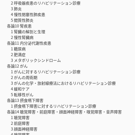
2 呼吸器疾患のリハビリテーション診療
3 肺炎
4 慢性閉塞性肺疾患
5 間質性肺炎
各論10 腎疾患
1 腎臓の解剖と生理
2 慢性腎臓病
各論11 内分泌代謝性疾患
1 糖尿病
2 肥満症
3 メタボリックシンドローム
各論12 がん
1 がんに対するリハビリテーション診療
2 がんの周術期
3 がんの化学・放射線療法におけるリハビリテーション診療
4 緩和ケア
5 転移性がん
各論13 摂食嚥下障害
1 摂食嚥下障害に対するリハビリテーション診療
各論14 聴覚障害・前庭障害・顔面神経障害・嗅覚障害・音声障害
1 聴覚障害
2 前庭障害
3 顔面神経障害
4 嗅覚障害