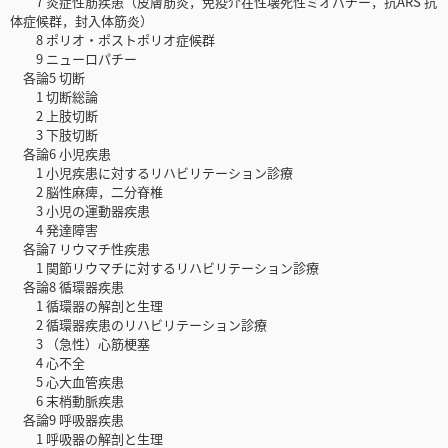
7 炎症性筋疾患（皮膚筋炎，免疫介在性壊死性ミオパチー，抗ARS 抗
体症候群，封入体筋炎）
8 ポリオ・ポストポリオ症候群
9 ニューロパチー
各論5 切断
1 切断総論
2 上肢切断
3 下肢切断
各論6 小児疾患
1 小児疾患に対するリハビリテーション診療
2 脳性麻痺，二分脊椎
3 小児の運動器疾患
4 発達障害
各論7 リウマチ性疾患
1 関節リウマチに対するリハビリテーション診療
各論8 循環器疾患
1 循環器の解剖と生理
2 循環器疾患のリハビリテーション診療
3 （急性）心筋梗塞
4 心不全
5 心大血管疾患
6 末梢動脈疾患
各論9 呼吸器疾患
1 呼吸器の解剖と生理