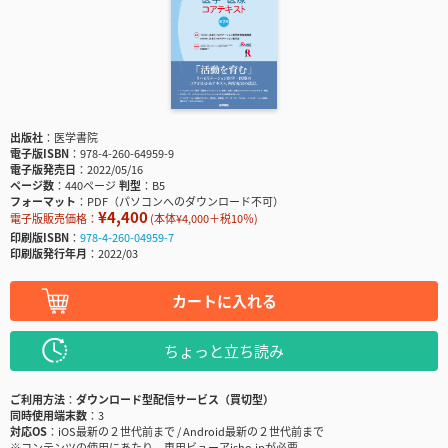
出版社
医学書院
電子版ISBN
978-4-260-64959-9
電子版発売日
2022/05/16
ページ数
440ページ
判型
B5
フォーマット
PDF（パソコンへのダウンロード不可）
¥4,400
電子版販売価格：
(本体¥4,000＋税10％)
印刷版ISBN
978-4-260-04959-7
印刷版発行年月
2022/03
カートに入れる
ちょっと立ち読み
ご利用方法
ダウンロード型配信サービス（買切型）
同時使用端末数
3
対応OS
iOS最新の２世代前まで / Android最新の２世代前まで
※コンテンツの使用にあたり、専用ビューアisho.jpが必要