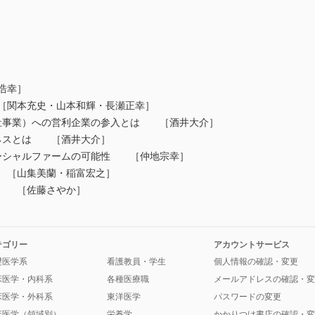
浩幸］
［関本充史・山本和輝・長瀬正幸］
（福祉事業）への営利企業の参入とは ［酒井大介］
ジネスとは ［酒井大介］
ソーシャルファームの可能性 ［仲地宗幸］
 ［山集美蘭・稲富宏之］
） ［佐藤さやか］
テゴリー
アカウントサービス
礎医学系
看護教員・学生
個人情報の確認・変更
床医学・内科系
各種医療職
メールアドレスの確認・変
床医学・外科系
東洋医学
パスワードの変更
床医学（領域別）
栄養学
かかりつけ書店の確認・変