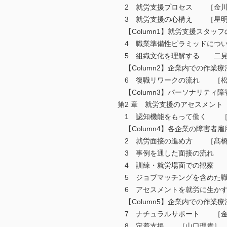
2 就労支援プロセス ［金川
3 就労支援の心構え ［星明
【Column1】就労支援スタ
4 職業準備性ピラミッドにつ
5 組織文化を理解する 二見
【Column2】企業内での作
6 復職リワークの流れ ［松
【Column3】パーソナリテ
第2 章 就労支援のアセスメント
1 認知機能をもって働く ［
【Column4】各企業の障害
2 就労面接の進め方 ［髙橋
3 事例を通した面接の流れ 
4 訓練・就労場面での観察 
5 ジョブマッチングを含めた
6 アセスメントを就労に生か
【Column5】企業内での作
7 ナチュラルサポート ［金
8 定着支援 ［山口理貴］