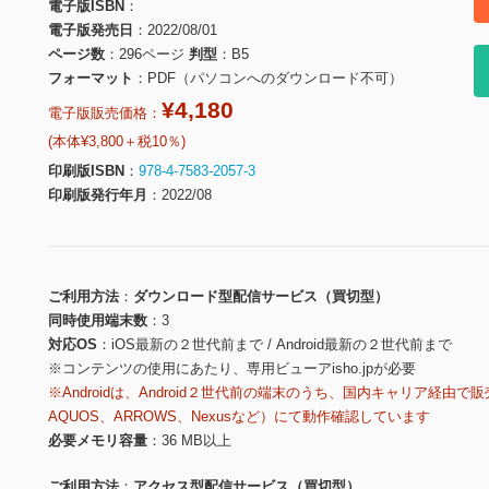
電子版ISBN
電子版発売日
2022/08/01
ページ数
296ページ
判型
B5
フォーマット
PDF（パソコンへのダウンロード不可）
¥4,180
電子版販売価格：
(本体¥3,800＋税10％)
印刷版ISBN
978-4-7583-2057-3
印刷版発行年月
2022/08
ご利用方法
ダウンロード型配信サービス（買切型）
同時使用端末数
3
対応OS
iOS最新の２世代前まで / Android最新の２世代前まで
※コンテンツの使用にあたり、専用ビューアisho.jpが必要
※Androidは、Android２世代前の端末のうち、国内キャリア経由で販
AQUOS、ARROWS、Nexusなど）にて動作確認しています
必要メモリ容量
36 MB以上
ご利用方法
アクセス型配信サービス（買切型）