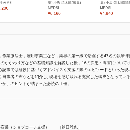
外医学社
集) 小坂 鎮太郎(編集)
集) 小坂 鎮太郎(編
,280
MEDSI
MEDSI
¥6,160
¥4,840
，作業療法士，雇用事業主など，業界の第一線で活躍する47名の執筆陣
業とのかかわり方などの基礎知識を解説した後，16の疾患・障害について
み記事では経験に基づくアドバイスや支援の際のエピソードといった現
や当事者の声などを紹介し, 現場を感じ取れる充実した構成となってい
いか」のヒントが詰まった必読の１冊。
の変遷（ジョブコーチ支援） ［朝日雅也］