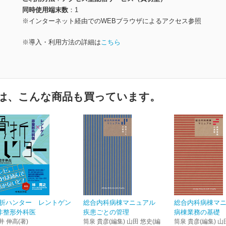
同時使用端末数
1
※インターネット経由でのWEBブラウザによるアクセス参照
※導入・利用方法の詳細は
こちら
は、こんな商品も買っています。
折ハンター レントゲン
総合内科病棟マニュアル
総合内科病棟マ
非整形外科医
疾患ごとの管理
病棟業務の基礎
井 伸高(著)
筒泉 貴彦(編集) 山田 悠史(編
筒泉 貴彦(編集) 山