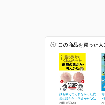
この商品を買った人
誰も教えてくれなかった皮
骨
疹の診かた・考えかた[W...
×
松田 光弘(著)
増