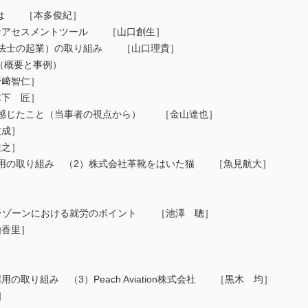
援とは ［本多俊紀］
なアセスメントツール ［山口創生］
業療法士の起業）の取り組み ［山口理貴］
（概要と事例）
﨑智仁］
下 匠］
けて感じたこと（当事者の視点から） ［金山達也］
成］
之］
者雇用の取り組み （2）株式会社革靴をはいた猫 ［魚見航大］
］
］
グレーゾーンにおける就労のポイント ［池澤 聰］
香里］
］
用の取り組み （3）Peach Aviation株式会社 ［黒木 均］
］