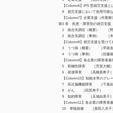
【Column6】IPS 型就労支
9 就労支援において使用可能
【Column7】企業支援（作
第3 章 疾患・障害別の就労支援
1 統合失調症（概要） ［野
2 統合失調症（事例） ［木
【Column8】就労支援を受
3 うつ病（概要） ［早坂友
4 うつ病（事例） ［佐藤俊
【Column9】各企業の障害
5 双極性障害 ［芳賀大輔
6 発達障害 ［高橋亜希子
【Column10】知能水準の
7 高次脳機能障害 ［千葉由
8 がん ［田尻寿子］
9 知的障害 ［玉城由美子
【Column11】各企業の障害者雇
10 脊髄損傷 ［柴田八衣子