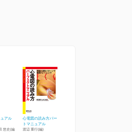
ニュアル
心電図の読み方パーフェク
トマニュアル
田 悠史(編
渡辺 重行(編)