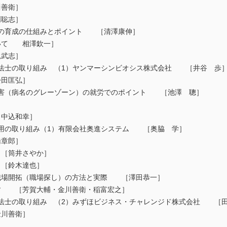
善衛］
聡志］
ッフの育成の仕組みとポイント ［清澤康伸］
いて 相澤欽一］
武志］
業療法士の取り組み （1）ヤンマーシンビオシス株式会社 ［井谷 歩
田匡弘］
ィ障害（病名のグレーゾーン）の就労でのポイント ［池澤 聰］
中込和幸］
者雇用の取り組み（1）有限会社奥進システム ［奥脇 学］
章郎］
［筒井さやか］
［鈴木達也］
職場開拓（職場探し）の方法と実際 ［澤田恭一］
す ［芳賀大輔・金川善衛・稲富宏之］
業療法士の取り組み （2）みずほビジネス・チャレンジド株式会社 ［
川善衛］