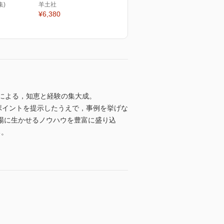
集)
羊土社
¥6,380
による，知恵と経験の集大成。
ポイントを提示したうえで，事例を挙げな
場に生かせるノウハウを豊富に盛り込
る。