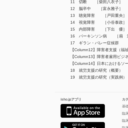
11 切断 ［柴田八衣子］
12 脳卒中 ［富永雅子］
13 聴覚障害 ［戸田重央］
14 視覚障害 ［小谷泰政］
15 内部障害 ［下出 優］
16 パーキンソン病 ［扇 
17 ギラン・バレー症候群 
【Column12】障害者支援
【Column13】障害者雇用ビ
【Column14】日本における
18 就労支援の研究（概要）
19 就労支援の研究（実践例
isho.jpアプリ
カ
基
臨
臨
臨