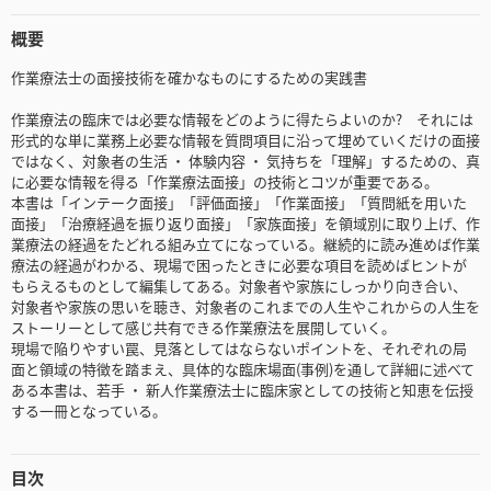
概要
作業療法士の面接技術を確かなものにするための実践書
作業療法の臨床では必要な情報をどのように得たらよいのか? それには
形式的な単に業務上必要な情報を質問項目に沿って埋めていくだけの面接
ではなく、対象者の生活 ・ 体験内容 ・ 気持ちを「理解」するための、真
に必要な情報を得る「作業療法面接」の技術とコツが重要である。
本書は「インテーク面接」「評価面接」「作業面接」「質問紙を用いた
面接」「治療経過を振り返り面接」「家族面接」を領域別に取り上げ、作
業療法の経過をたどれる組み立てになっている。継続的に読み進めば作業
療法の経過がわかる、現場で困ったときに必要な項目を読めばヒントが
もらえるものとして編集してある。対象者や家族にしっかり向き合い、
対象者や家族の思いを聴き、対象者のこれまでの人生やこれからの人生を
ストーリーとして感じ共有できる作業療法を展開していく。
現場で陥りやすい罠、見落としてはならないポイントを、それぞれの局
面と領域の特徴を踏まえ、具体的な臨床場面(事例)を通して詳細に述べて
ある本書は、若手 ・ 新人作業療法士に臨床家としての技術と知恵を伝授
する一冊となっている。
目次