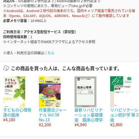
対応OS
iOS最新の２世代前まで / Android最新の２世代前まで
※コンテンツの使用にあたり、専用ビューアisho.jpが必要
※Androidは、Android２世代前の端末のうち、国内キャリア経由で販売されている端
末（Xperia、GALAXY、AQUOS、ARROWS、Nexusなど）にて動作確認しています
必要メモリ容量
18 MB以上
ご利用方法
アクセス型配信サービス（買切型）
同時使用端末数
1
※インターネット経由でのWEBブラウザによるアクセス参照
※導入・利用方法の詳細は
こちら
この商品を買った人は、こんな商品も買っています。
子どもの心理発
作業療法ジャー
最新リハビリテ
リハビリテーシ
達の臨床
ナル Vol.58
ーション基礎講
ョン統計学 第
¥4,180
No.13
座 臨床心理学
版
¥2,200
¥4,840
¥2,860