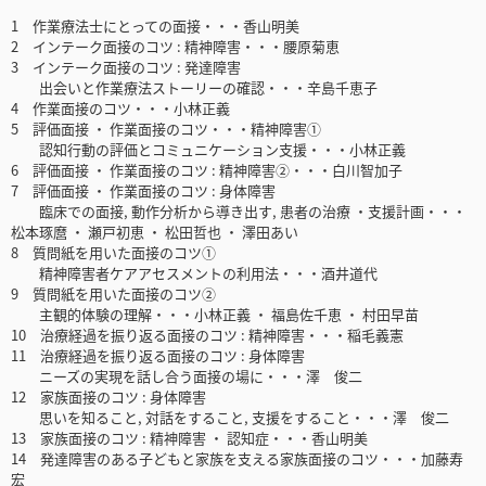
1 作業療法士にとっての面接・・・香山明美
2 インテーク面接のコツ : 精神障害・・・腰原菊恵
3 インテーク面接のコツ : 発達障害
出会いと作業療法ストーリーの確認・・・辛島千恵子
4 作業面接のコツ・・・小林正義
5 評価面接 ・ 作業面接のコツ・・・精神障害①
認知行動の評価とコミュニケーション支援・・・小林正義
6 評価面接 ・ 作業面接のコツ : 精神障害②・・・白川智加子
7 評価面接 ・ 作業面接のコツ : 身体障害
臨床での面接, 動作分析から導き出す, 患者の治療 ・支援計画・・・
松本琢麿 ・ 瀬戸初恵 ・ 松田哲也 ・ 澤田あい
8 質問紙を用いた面接のコツ①
精神障害者ケアアセスメントの利用法・・・酒井道代
9 質問紙を用いた面接のコツ②
主観的体験の理解・・・小林正義 ・ 福島佐千恵 ・ 村田早苗
10 治療経過を振り返る面接のコツ : 精神障害・・・稲毛義憲
11 治療経過を振り返る面接のコツ : 身体障害
ニーズの実現を話し合う面接の場に・・・澤 俊二
12 家族面接のコツ : 身体障害
思いを知ること, 対話をすること, 支援をすること・・・澤 俊二
13 家族面接のコツ : 精神障害 ・ 認知症・・・香山明美
14 発達障害のある子どもと家族を支える家族面接のコツ・・・加藤寿
宏