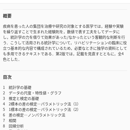
概要
疾病を患った人の集団を治療や研究の対象とする医学では，経験や実験
を繰り返すことで生まれた経験則を，数値で表す工夫をしてデータに
し，統計学の力を借りて効果があった/なかったという客観的な判断を行
う．こうして活用される統計学について，リハビリテーションの臨床に役
立つ基本的な内容で構成されているため，必要なときに独学の資料として
も多用できるテキストである．第2版では，記載を見直すとともに，全4
色とした．
目次
1 統計学の基礎
2 データの尺度・特性値・グラフ
3 推定と検定の基礎
4 2標本の差の検定—パラメトリック法（1）
5 1標本の差の検定—パラメトリック法（2）
6 差の検定—ノンパラメトリック法
7 相関
8 回帰分析