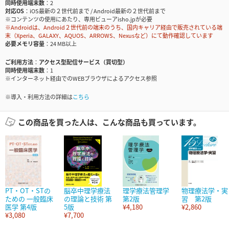
同時使用端末数
2
対応OS
iOS最新の２世代前まで / Android最新の２世代前まで
※コンテンツの使用にあたり、専用ビューアisho.jpが必要
※Androidは、Android２世代前の端末のうち、国内キャリア経由で販売されている端
末（Xperia、GALAXY、AQUOS、ARROWS、Nexusなど）にて動作確認しています
必要メモリ容量
24 MB以上
ご利用方法
アクセス型配信サービス（買切型）
同時使用端末数
1
※インターネット経由でのWEBブラウザによるアクセス参照
※導入・利用方法の詳細は
こちら
この商品を買った人は、こんな商品も買っています。
PT・OT・STの
脳卒中理学療法
理学療法管理学
物理療法学・実
ための 一般臨床
の理論と技術 第
第2版
習 第2版
医学 第4版
5版
¥4,180
¥2,860
¥3,080
¥7,700