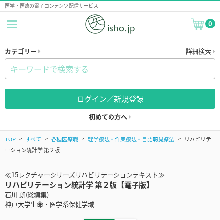
医学・医療の電子コンテンツ配信サービス
0
カテゴリー
詳細検索
ログイン／新規登録
初めての方へ
TOP
すべて
各種医療職
理学療法・作業療法・言語聴覚療法
リハビリテ
ーション統計学 第２版
≪15レクチャーシリーズリハビリテーションテキスト≫
リハビリテーション統計学 第２版【電子版】
石川 朗(総編集)
神戸大学生命・医学系保健学域