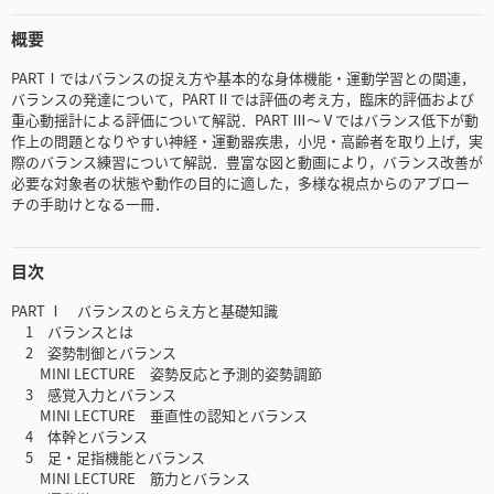
概要
PARTⅠではバランスの捉え方や基本的な身体機能・運動学習との関連，
バランスの発達について，PARTⅡでは評価の考え方，臨床的評価および
重心動揺計による評価について解説．PART Ⅲ～Ⅴではバランス低下が動
作上の問題となりやすい神経・運動器疾患，小児・高齢者を取り上げ，実
際のバランス練習について解説．豊富な図と動画により，バランス改善が
必要な対象者の状態や動作の目的に適した，多様な視点からのアプロー
チの手助けとなる一冊．
目次
PART Ⅰ バランスのとらえ方と基礎知識
1 バランスとは
2 姿勢制御とバランス
MINI LECTURE 姿勢反応と予測的姿勢調節
3 感覚入力とバランス
MINI LECTURE 垂直性の認知とバランス
4 体幹とバランス
5 足・足指機能とバランス
MINI LECTURE 筋力とバランス