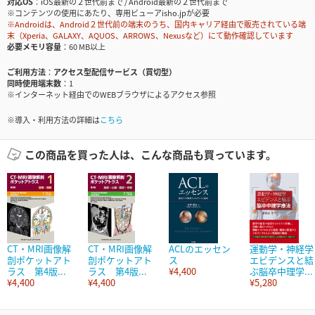
対応OS
iOS最新の２世代前まで / Android最新の２世代前まで
※コンテンツの使用にあたり、専用ビューアisho.jpが必要
※Androidは、Android２世代前の端末のうち、国内キャリア経由で販売されている端
末（Xperia、GALAXY、AQUOS、ARROWS、Nexusなど）にて動作確認しています
必要メモリ容量
60 MB以上
ご利用方法
アクセス型配信サービス（買切型）
同時使用端末数
1
※インターネット経由でのWEBブラウザによるアクセス参照
※導入・利用方法の詳細は
こちら
この商品を買った人は、こんな商品も買っています。
CT・MRI画像解
CT・MRI画像解
ACLのエッセン
運動学・神経学
剖ポケットアト
剖ポケットアト
ス
エビデンスと結
ラス 第4版...
ラス 第4版...
¥4,400
ぶ脳卒中理学...
¥4,400
¥4,400
¥5,280