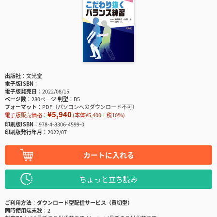
出版社
文光堂
電子版ISBN
電子版発売日
2022/08/15
ページ数
280ページ
判型
B5
フォーマット
PDF（パソコンへのダウンロード不可）
¥5,940
電子版販売価格：
(本体¥5,400＋税10％)
印刷版ISBN
978-4-8306-4599-0
印刷版発行年月
2022/07
カートに入れる
ちょっと立ち読み
ご利用方法
ダウンロード型配信サービス（買切型）
同時使用端末数
2