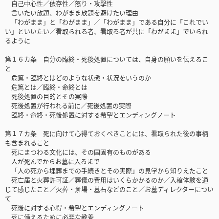
自己中心性／依存性／怒り・攻撃性
言いたい放題、わがまま放題を避けたい理由
「わがまま」と「わがまま」／「わがまま」である自分に「これでい
い」といいたい／看取られる者、看取る者が共に「わがまま」でいられ
るように
第１６カ条 自分の臨終・死後処置については、自身の願いを伝えるこ
と
危篤・臨終とはどのような状態・状況をいうのか
危篤とは／臨終・命終とは
死後処置の目的とその実際
死後処置が行われる前に／死後処置の実際
臨終・命終・死後処置に対する希望とエンディングノート
第１７カ条 死に向けて心得ておくべきことには、看取られた後の事柄
も含まれること
死にまつわる文化には、その国固有のものがある
人が死んでからお墓に入るまで
「人の死から埋葬までの手続きとその実際」の見学から知りえたこと
死亡届と火葬許可証／葬儀の費用はいくらかかるのか／入棺体験を通
じて感じたこと／火葬・斎場・墓石などのこと／お墓ディレクターについ
て
死後に対する心得・希望とエンディングノート
死に備えるために必要な教養