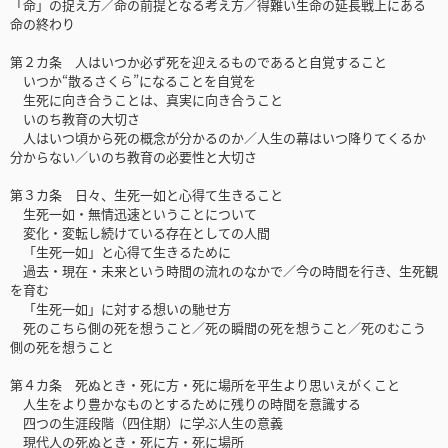
「命」の捉え方／命の前提となる考え方／得難い生命の延長戦上にある
命の終わり
第２カ条 人はいつか必ず死を迎えるものであると自覚すること
いつか“散るさくら”になることを自覚を
生死に向き合うことは、真実に向き合うこと
いのち教育の大切さ
人はいつ頃から死の概念が分かるのか／人生の幕はいつ降りてくるか
分からない／いのち教育の必要性と大切さ
第３カ条 日々、生死一如と心得て生きること
生死一如・無情迅速ということについて
変化・変転し続けている存在としての人間
「生死一如」と心得て生きるために
過去・現在・未来という時間の流れのなかで／今の時間を行き、生死観
を育む
「生死一如」に対する想いの馳せ方
死のこちら側の死を想うこと／死の瞬間の死を想うこと／死のむこう
側の死を想うこと
第４カ条 死ぬとき・死に方・死に場所を平生より思いえがくこと
人生をより豊かなものとするために残りの時間を意識する
四つの生涯段階（四住期）に学ぶ人生の意義
現代人の死ぬとき・死に方・死に場所