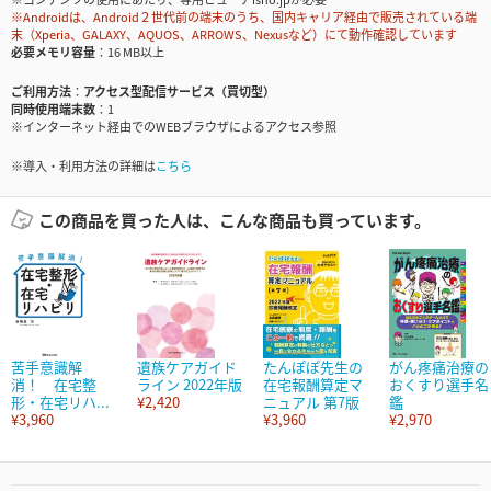
※Androidは、Android２世代前の端末のうち、国内キャリア経由で販売されている端
末（Xperia、GALAXY、AQUOS、ARROWS、Nexusなど）にて動作確認しています
必要メモリ容量
16 MB以上
ご利用方法
アクセス型配信サービス（買切型）
同時使用端末数
1
※インターネット経由でのWEBブラウザによるアクセス参照
※導入・利用方法の詳細は
こちら
この商品を買った人は、こんな商品も買っています。
苦手意識解
遺族ケアガイド
たんぽぽ先生の
がん疼痛治療の
消！ 在宅整
ライン 2022年版
在宅報酬算定マ
おくすり選手名
形・在宅リハ...
¥2,420
ニュアル 第7版
鑑
¥3,960
¥3,960
¥2,970