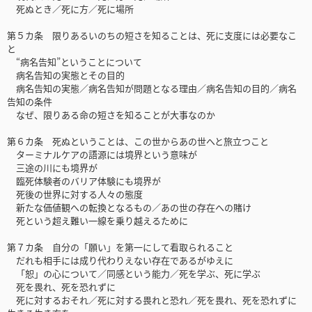
死ぬとき／死に方／死に場所
第５カ条 限りあるいのちの短さを知ることは、死に支度には必要なこ
と
“病名告知”ということについて
病名告知の実態とその目的
病名告知の実態／病名告知が問題となる理由／病名告知の目的／病名
告知の条件
なぜ、限りある命の短さを知ることが大事なのか
第６カ条 死ぬということは、この世からあの世へと旅立つこと
ターミナルケアの語源には境界という意味が
三途の川にも境界が
臨死体験者のバリア体験にも境界が
死後の世界に対する人々の態度
新たな価値観への転換となるもの／あの世の存在への賭け
死という超え難い一線を乗り越えるために
第７カ条 自分の「願い」を第一にして看取られること
だれも相手には成り代わりえない存在であるがゆえに
「恕」の心について／同感という能力／死を学ぶ、死に学ぶ
死を畏れ、死を恐れずに
死に対するおそれ／死に対する畏れと恐れ／死を畏れ、死を恐れずに