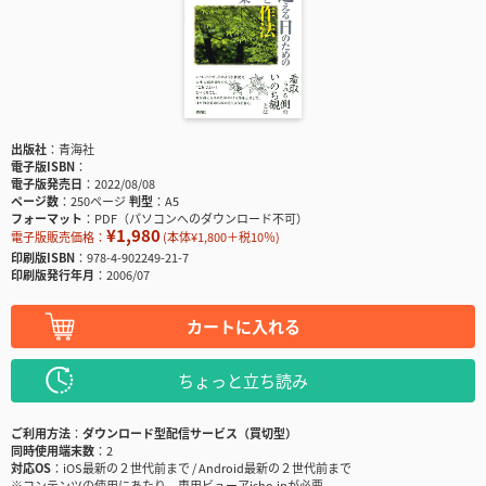
出版社
青海社
電子版ISBN
電子版発売日
2022/08/08
ページ数
250ページ
判型
A5
フォーマット
PDF（パソコンへのダウンロード不可）
¥1,980
電子版販売価格：
(本体¥1,800＋税10％)
印刷版ISBN
978-4-902249-21-7
印刷版発行年月
2006/07
カートに入れる
ちょっと立ち読み
ご利用方法
ダウンロード型配信サービス（買切型）
同時使用端末数
2
対応OS
iOS最新の２世代前まで / Android最新の２世代前まで
※コンテンツの使用にあたり、専用ビューアisho.jpが必要