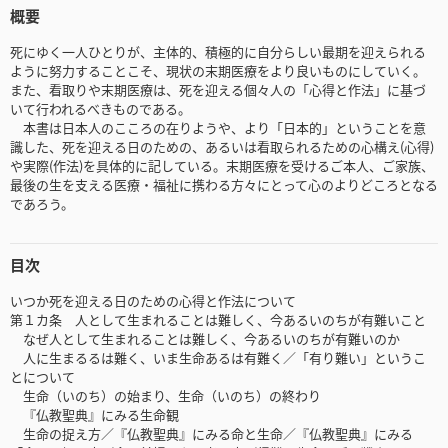
概要
死にゆく一人ひとりが、主体的、積極的に自分らしい最期を迎えられる
ように努力することこそ、現状の末期医療をより良いものにしていく。
また、看取りや末期医療は、死を迎える個々人の「心得と作法」に基づ
いて行われるべきものである。
本書は日本人のこころの在りようや、より「日本的」ということを意
識した、死を迎える日のための、あるいは看取られるための心構え(心得)
や実際(作法)を具体的に記している。末期医療を受けるご本人、ご家族、
最後の生を支える医療・福祉に携わる方々にとって心のよりどころとなる
であろう。
目次
いつか死を迎える日のための心得と作法について
第１カ条 人として生まれることは難しく、今あるいのちが有難いこと
なぜ人として生まれることは難しく、今あるいのちが有難いのか
人に生まるるは難く、いま生命あるは有難く／「有り難い」というこ
とについて
生命（いのち）の始まり、生命（いのち）の終わり
『仏教聖典』にみる生命観
生命の捉え方／『仏教聖典』にみる命と生命／『仏教聖典』にみる