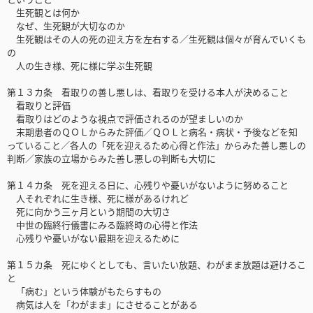
生死観とは何か
なぜ、生死観が大切なのか
生死観はその人の死の迎え方を左右する／生死観は個々が育んでいくも
の
人の生き様、死に様に学ぶ生死観
第１３カ条 看取りの善し悪しは、看取りを受ける本人が決めること
看取りと評価
看取りはどのような視点で評価されるのが望ましいのか
末期患者のＱＯＬからみた評価／ＱＯＬと病名・病状・予後などを知
っていること／各人の「死を迎えるため心得と作法」からみた善し悪しの
判断／家族の立場からみた善し悪しの判断も大切に
第１４カ条 死を迎える日に、心残りや憂いがないように努めること
人それぞれに生き様、死に様があるけれど
死に向かう三ヶ月という期間の大切さ
中世の臨終行儀書にみる臨終時の心得と作法
心残りや憂いがない最期を迎えるために
第１５カ条 死にゆくとしても、言いたい放題、わがまま放題は避けるこ
と
「病む」という体験がもたらすもの
病気は人を「わがまま」にさせることがある