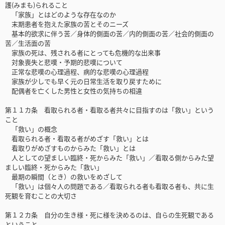
護(みまも)られること
「家族」とはどのような存在なのか
末期患者を抱えた家族の苦とそのニーズ
基本的欲求に伴う苦／身体的側面の苦／内的側面の苦／社会的側面の
苦／生活面の苦
家族の死は、残される者にとっても危機的な出来事
対象喪失と悲嘆・予期的悲嘆について
正常な悲嘆の心理過程、病的な悲嘆の心理過程
家族が少しでも早く元の日常生活を取り戻すために
配偶者を亡くした男性と女性の気持ちの相違
第１１カ条 看取られる者・看取る者共々に目指すのは「救い」という
こと
「救い」の概念
看取られる者・看取る者がめざす「救い」とは
看取りがめざすものからみた「救い」とは
人としての望ましい臨終・死からみた「救い」／看取る側からみた望
ましい臨終・死からみた「救い」
最期の瞬間（とき）の救いをめざして
「救い」は個々人の問題である／看取られる者も看取る者も、共に生
死観を育むことの大切さ
第１２カ条 自分の生き様・死に様を決めるのは、自らの生死観である
ということ