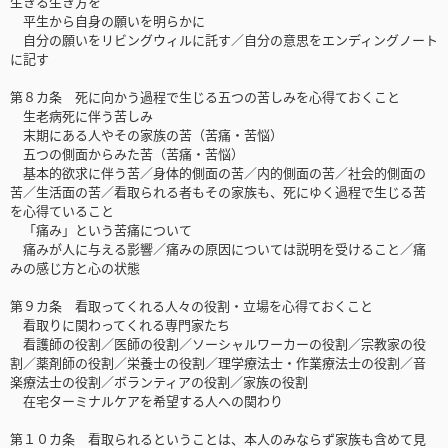
生きる生き方を
平生から自身の願いを明らかに
自分の願いをリビングウィルに託す／自分の意思をエンディングノート
に記す
第８カ条 死に向かう過程で生じる五つの苦しみを心得ておくこと
生老病死に伴う苦しみ
末期にある人やその家族の苦（苦痛・苦悩）
五つの側面からみた苦（苦痛・苦悩）
基本的欲求に伴う苦／身体的側面の苦／内的側面の苦／社会的側面の
苦／生活面の苦／看取られる者もその家族も、死にゆく過程で生じる苦
を心得ていること
「痛み」という苦痛について
痛みが人に与える影響／痛みの原因については説明を受けること／痛
みの感じ方と心の状態
第９カ条 看取ってくれる人々の役割・立場を心得ておくこと
看取りに関わってくれる専門家たち
看護師の役割／医師の役割／ソーシャルワーカーの役割／宗教家の役
割／薬剤師の役割／栄養士の役割／理学療法士・作業療法士の役割／音
楽療法士の役割／ボランティアの役割／家族の役割
在宅ターミナルケアを希望する人への関わり
第１０カ条 看取られるということは、本人のみならず家族も含めて見