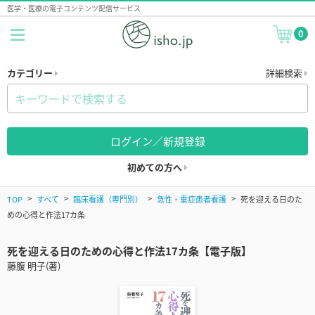
医学・医療の電子コンテンツ配信サービス
0
カテゴリー
詳細検索
ログイン／新規登録
初めての方へ
TOP
すべて
臨床看護（専門別）
急性・重症患者看護
死を迎える日のた
めの心得と作法17カ条
死を迎える日のための心得と作法17カ条【電子版】
藤腹 明子(著)