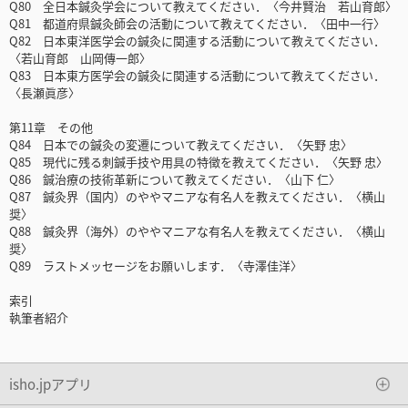
Q80 全日本鍼灸学会について教えてください．〈今井賢治 若山育郎〉
Q81 都道府県鍼灸師会の活動について教えてください．〈田中一行〉
Q82 日本東洋医学会の鍼灸に関連する活動について教えてください．
〈若山育郎 山岡傳一郎〉
Q83 日本東方医学会の鍼灸に関連する活動について教えてください．
〈長瀬眞彦〉
第11章 その他
Q84 日本での鍼灸の変遷について教えてください．〈矢野 忠〉
Q85 現代に残る刺鍼手技や用具の特徴を教えてください．〈矢野 忠〉
Q86 鍼治療の技術革新について教えてください．〈山下 仁〉
Q87 鍼灸界（国内）のややマニアな有名人を教えてください．〈横山
奨〉
Q88 鍼灸界（海外）のややマニアな有名人を教えてください．〈横山
奨〉
Q89 ラストメッセージをお願いします．〈寺澤佳洋〉
索引
執筆者紹介
isho.jpアプリ