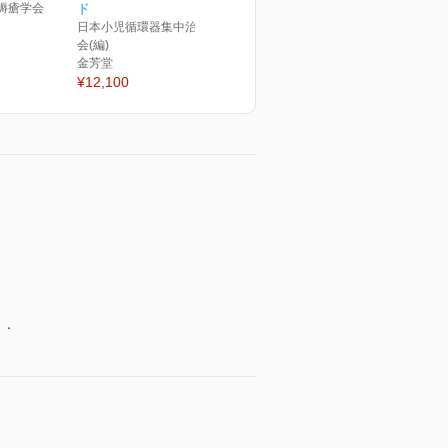
褥瘡学会
ド
日本小児循環器集中治療研究
会(編)
金芳堂
¥12,100
る．