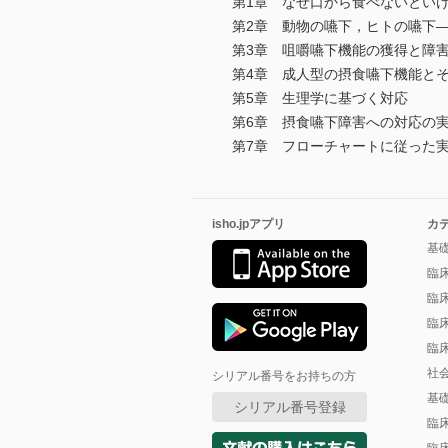
第1章 なぜ口から食べないとい
第2章 動物の嚥下，ヒトの嚥下
第3章 咀嚼嚥下機能の獲得と障
第4章 成人型の摂食嚥下機能と
第5章 生理学に基づく対応
第6章 摂食嚥下障害への対応の
第7章 フローチャートに従った
isho.jpアプリ
カ
基
臨
臨
臨
臨
社
シリアル番号をお持ちの方
基
シリアル番号登録
臨