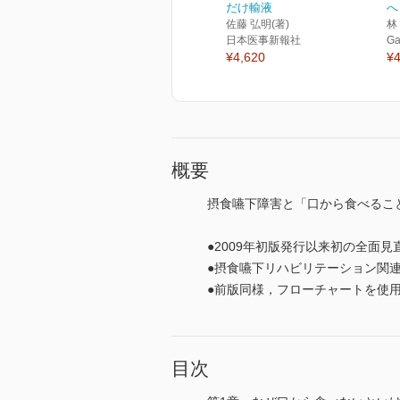
だけ輸液
へ
佐藤 弘明(著)
林
日本医事新報社
Ga
¥4,620
¥4
概要
摂食嚥下障害と「口から食べるこ
●2009年初版発行以来初の全面
●摂食嚥下リハビリテーション関
●前版同様，フローチャートを使
目次