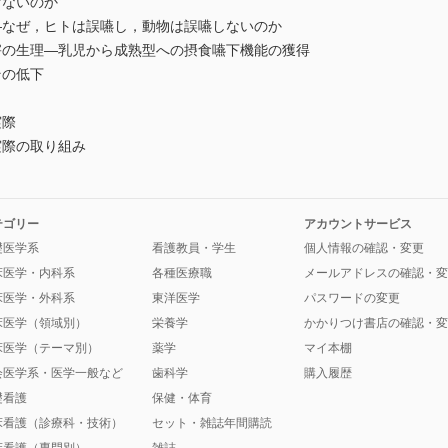
けないのか
―なぜ，ヒトは誤嚥し，動物は誤嚥しないのか
害の生理―乳児から成熟型への摂食嚥下機能の獲得
その低下
実際
実際の取り組み
テゴリー
アカウントサービス
礎医学系
看護教員・学生
個人情報の確認・変更
床医学・内科系
各種医療職
メールアドレスの確認・変
床医学・外科系
東洋医学
パスワードの変更
床医学（領域別）
栄養学
かかりつけ書店の確認・変
床医学（テーマ別）
薬学
マイ本棚
会医学系・医学一般など
歯科学
購入履歴
礎看護
保健・体育
床看護（診療科・技術）
セット・雑誌年間購読