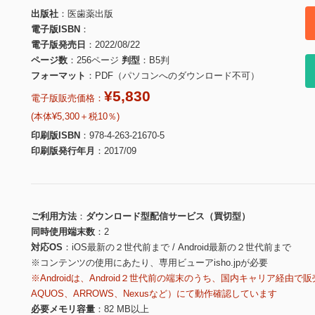
出版社
医歯薬出版
電子版ISBN
電子版発売日
2022/08/22
ページ数
256ページ
判型
B5判
フォーマット
PDF（パソコンへのダウンロード不可）
¥5,830
電子版販売価格：
(本体¥5,300＋税10％)
印刷版ISBN
978-4-263-21670-5
印刷版発行年月
2017/09
ご利用方法
ダウンロード型配信サービス（買切型）
同時使用端末数
2
対応OS
iOS最新の２世代前まで / Android最新の２世代前まで
※コンテンツの使用にあたり、専用ビューアisho.jpが必要
※Androidは、Android２世代前の端末のうち、国内キャリア経由で販
AQUOS、ARROWS、Nexusなど）にて動作確認しています
必要メモリ容量
82 MB以上