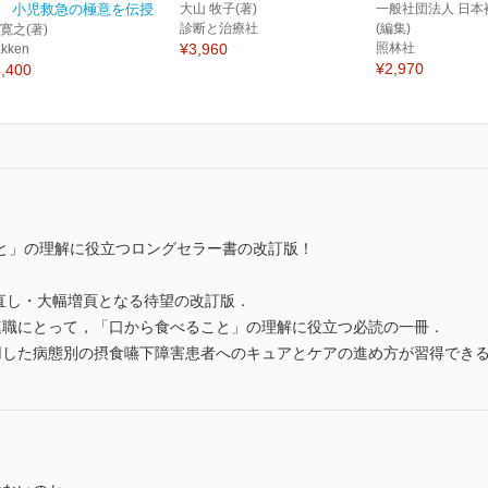
 小児救急の極意を伝授
大山 牧子(著)
一般社団法人 日本
診断と治療社
(編集)
 寛之(著)
¥3,960
照林社
kken
¥2,970
,400
と」の理解に役立つロングセラー書の改訂版！
見直し・大幅増頁となる待望の改訂版．
連職にとって，「口から食べること」の理解に役立つ必読の一冊．
用した病態別の摂食嚥下障害患者へのキュアとケアの進め方が習得でき