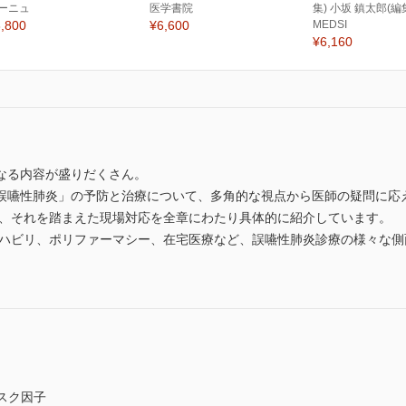
ーニュ
医学書院
集) 小坂 鎮太郎(編
,800
¥6,600
MEDSI
¥6,160
なる内容が盛りだくさん。
誤嚥性肺炎」の予防と治療について、多角的な視点から医師の疑問に応
と、それを踏まえた現場対応を全章にわたり具体的に紹介しています。
リハビリ、ポリファーマシー、在宅医療など、誤嚥性肺炎診療の様々な
スク因子