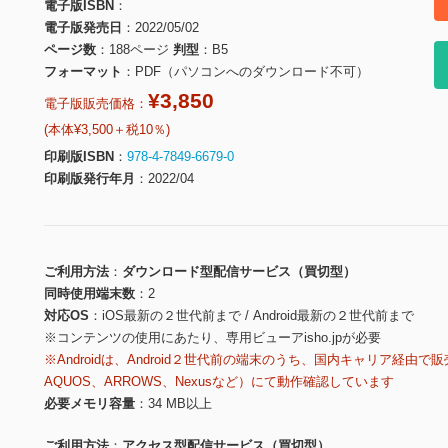
電子版ISBN
電子版発売日
2022/05/02
ページ数
188ページ
判型
B5
フォーマット
PDF（パソコンへのダウンロード不可）
¥3,850
電子版販売価格：
(本体¥3,500＋税10％)
印刷版ISBN
978-4-7849-6679-0
印刷版発行年月
2022/04
ご利用方法
ダウンロード型配信サービス（買切型）
同時使用端末数
2
対応OS
iOS最新の２世代前まで / Android最新の２世代前まで
※コンテンツの使用にあたり、専用ビューアisho.jpが必要
※Androidは、Android２世代前の端末のうち、国内キャリア経由で販
AQUOS、ARROWS、Nexusなど）にて動作確認しています
必要メモリ容量
34 MB以上
ご利用方法
アクセス型配信サービス（買切型）