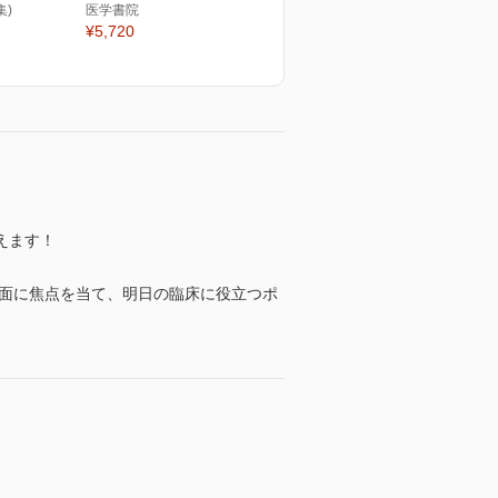
集)
医学書院
¥5,720
えます！
側面に焦点を当て、明日の臨床に役立つポ