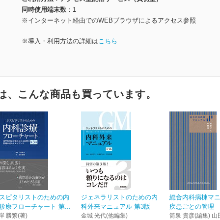
同時使用端末数
1
※インターネット経由でのWEBブラウザによるアクセス参照
※導入・利用方法の詳細は
こちら
は、こんな商品も買っています。
スピタリストのための内
ジェネラリストのための内
総合内科病棟マ
診療フローチャート 第...
科外来マニュアル 第3版
疾患ごとの管理
岸 勝繁(著)
金城 光代(他編集)
筒泉 貴彦(編集) 山