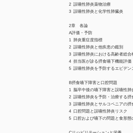
2 誤嚥性肺炎薬物治療
3 誤嚥性肺炎と化学性肺臓炎
2章 各論
A評価・予防
1 肺炎重症度指標
2 誤嚥性肺炎と他疾患の鑑別
3 誤嚥性肺炎における高齢者総合
4 担当医が診る摂食嚥下機能評価
5 誤嚥性肺炎を予防するエビデン
B摂食嚥下障害と口腔問題
1 脳卒中後の嚥下障害と誤嚥性肺
2 誤嚥性肺炎を予防・治療する
3 誤嚥性肺炎とサルコペニアの摂
4 口腔問題と誤嚥性肺炎リスク
5 口腔および嚥下の問題と食形態
Cリハビリテーションと栄養