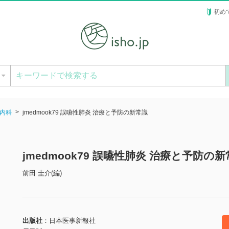
初め
ー
内科
jmedmook79 誤嚥性肺炎 治療と予防の新常識
jmedmook79 誤嚥性肺炎 治療と予防の
前田 圭介(編)
出版社
日本医事新報社