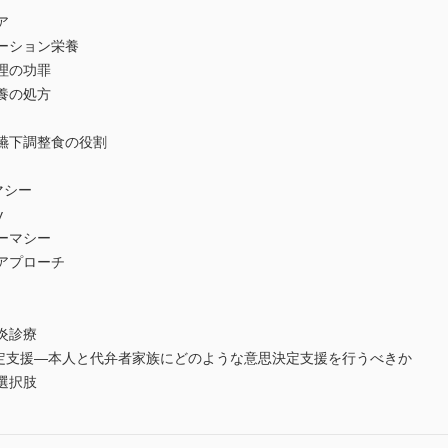
ア
ーション栄養
理の功罪
養の処方
嚥下調整食の役割
マシー
y
ーマシー
アプローチ
炎診療
決定支援―本人と代弁者家族にどのような意思決定支援を行うべきか
選択肢