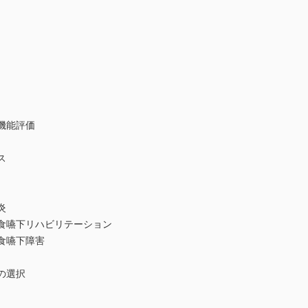
機能評価
ス
炎
摂食嚥下リハビリテーション
食嚥下障害
の選択