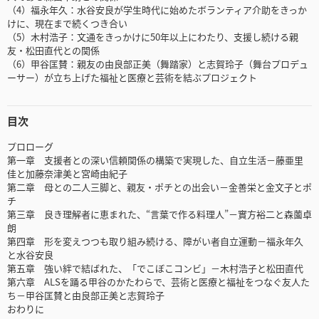
（4）福永年久：水谷安良が学生時代に始めたボランティア介助をきっか
けに、現在まで続くつき合い
（5）木村浩子：文通をきっかけに50年以上にわたり、支援し続ける親
友・松田直代との関係
（6）甲谷匡賛：親友の由良部正美（舞踏家）と志賀玲子（舞台プロデュ
ーサー）が立ち上げた福祉と医療と芸術を結ぶプロジェクト
目次
プロローグ
第一章 支援者との深い信頼関係の構築で実現した、自立生活－藤亜里
佳と加藤奈津美と宮崎由紀子
第二章 母との二人三脚と、親友・ポチとの出会い－金善栄と金文子とポ
チ
第三章 良き理解者に恵まれた、“言葉で作る料理人”－實方裕二と森薗卓
朗
第四章 形を変えつつも取り組み続ける、障がい者自立運動－福永年久
と水谷安良
第五章 強い絆で結ばれた、「でこぼこコンビ」－木村浩子と松田直代
第六章 ALSを踊る甲谷のかたわらで、芸術と医療と福祉をつなぐ友人た
ち－甲谷匡賛と由良部正美と志賀玲子
おわりに