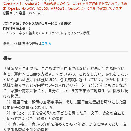
※Androidは、Android２世代前の端末のうち、国内キャリア経由で販売されている端
末（Xperia、GALAXY、AQUOS、ARROWS、Nexusなど）にて動作確認しています
必要メモリ容量
42 MB以上
ご利用方法
アクセス型配信サービス（買切型）
同時使用端末数
1
※インターネット経由でのWEBブラウザによるアクセス参照
※導入・利用方法の詳細は
こちら
概要
「身体が不自由でも、こころまで不自由ではない」懸命に生きる障がい
者と、運命的に出会う支援者。障がい者の、これをしたい、あれをしたい
という思いは強ければ強いほど、必ず成就に近づいていく。障がいにより
地域で暮らすことが困難な6名の人間がサポーターと苦楽をともにしなが
ら、家族や施設に頼らず、自分らしい生き方を求めて地域生活に挑戦し続
ける物語。
（1）藤亜里佳：叔母の加藤奈津美、そして亜里佳に筆談を可能にした宮
崎由紀子の愛情あふれる関係
（2）金善栄：善栄を含め5人の子どもを育てた母・文子、彼女の自立を
手伝ってきたポチ（愛称）との関係
（3）實方裕二：實方の介助を始めてから25年間、よき理解者であり、友
人である森薗卓朗との関係