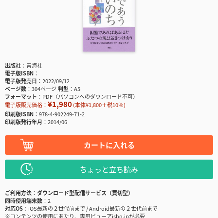
出版社
青海社
電子版ISBN
電子版発売日
2022/09/12
ページ数
304ページ
判型
A5
フォーマット
PDF（パソコンへのダウンロード不可）
¥1,980
電子版販売価格：
(本体¥1,800＋税10％)
印刷版ISBN
978-4-902249-71-2
印刷版発行年月
2014/06
カートに入れる
ちょっと立ち読み
ご利用方法
ダウンロード型配信サービス（買切型）
同時使用端末数
2
対応OS
iOS最新の２世代前まで / Android最新の２世代前まで
※コンテンツの使用にあたり、専用ビューアisho.jpが必要