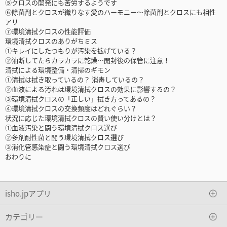
⑤クロスの開発にも苦労するようです
⑥除菌剤とクロスが織りなす愛のハーモニー～除菌剤とクロスにも相性
アリ
⑦環境清拭クロスの性能評価
環境清拭クロスのありがちミス
①キレイにしたつもりが汚染を拡げている？
②油断してたらカラカラに乾燥…開封後の保管に注意！
清拭による環境整備・清掃のギモン
①清拭は拭き取っているの？ 消毒しているの？
②血液による汚れは環境清拭クロスの効果に影響するの？
③環境清拭クロスの「正しい」拭き方ってあるの？
④環境清拭クロスの交換頻度はどれぐらい？
状況に応じた環境清拭クロスの賢い使い分けとは？
①血液汚染と闘う環境清拭クロス選び
②多剤耐性菌と闘う環境清拭クロス選び
③消化管感染症と闘う環境清拭クロス選び
おわりに
isho.jpアプリ
カテゴリー