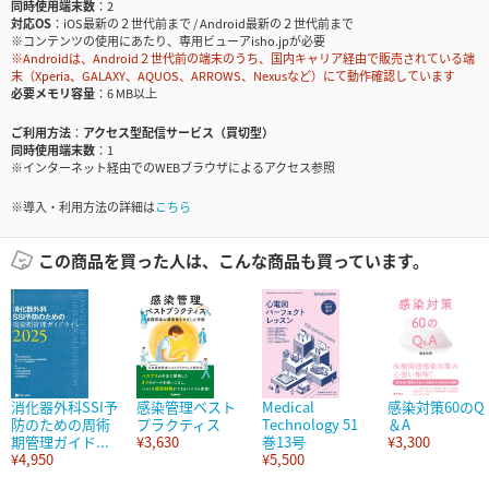
同時使用端末数
2
対応OS
iOS最新の２世代前まで / Android最新の２世代前まで
※コンテンツの使用にあたり、専用ビューアisho.jpが必要
※Androidは、Android２世代前の端末のうち、国内キャリア経由で販売されている端
末（Xperia、GALAXY、AQUOS、ARROWS、Nexusなど）にて動作確認しています
必要メモリ容量
6 MB以上
ご利用方法
アクセス型配信サービス（買切型）
同時使用端末数
1
※インターネット経由でのWEBブラウザによるアクセス参照
※導入・利用方法の詳細は
こちら
この商品を買った人は、こんな商品も買っています。
消化器外科SSI予
感染管理ベスト
Medical
感染対策60のQ
防のための周術
プラクティス
Technology 51
＆A
期管理ガイド...
¥3,630
巻13号
¥3,300
¥4,950
¥5,500