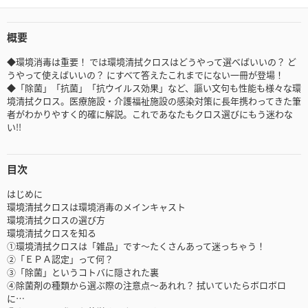
概要
◆環境消毒は重要！ では環境清拭クロスはどうやって選べばいいの？ ど
うやって使えばいいの？ にすべて答えたこれまでにない一冊が登場！
◆「除菌」「抗菌」「抗ウイルス効果」など、謳い文句も性能も様々な環
境清拭クロス。医療施設・介護福祉施設の感染対策に長年携わってきた筆
者がわかりやすく的確に解説。これであなたもクロス選びにもう迷わな
い!!
目次
はじめに
環境清拭クロスは環境消毒のメインキャスト
環境清拭クロスの選び方
環境清拭クロスを知る
①環境清拭クロスは「雑品」です～たくさんあって迷っちゃう！
②「ＥＰＡ認定」って何？
③「除菌」というコトバに隠された裏
④除菌剤の種類から選ぶ際の注意点～あれれ？ 拭いていたらボロボロ
に…