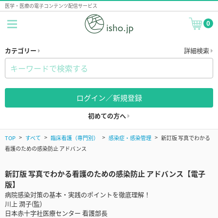
医学・医療の電子コンテンツ配信サービス
0
カテゴリー
詳細検索
ログイン／新規登録
初めての方へ
TOP
すべて
臨床看護（専門別）
感染症・感染管理
新訂版 写真でわかる
看護のための感染防止 アドバンス
新訂版 写真でわかる看護のための感染防止 アドバンス【電子
版】
病院感染対策の基本・実践のポイントを徹底理解！
川上 潤子(監)
日本赤十字社医療センター 看護部長