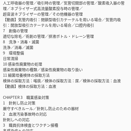
人工呼吸器の管理／吸引時の管理／気管切開部の管理／酸素吸入器の管
理／ネブライザー式高流量酸素投与時の管理／
超音波ネブライザーの管理／その他機器の管理
【動画】気管内吸引：閉鎖型吸引カテーテルを用いる場合／気管内吸
引：開放型吸引カテーテルを用いる場合／口腔内吸引
7 創傷の管理
適切な除毛／術創の管理／排液ボトル・ドレーン管理
8 洗浄・消毒・滅菌
洗浄／消毒／滅菌
9 環境整備
日常清掃
10 感染性廃棄物の処理
感染性廃棄物の種類／感染性廃棄物の取り扱い
11 細菌培養検体の採取方法
検体の採取方法：喀痰／検体の採取方法：尿／検体の採取方法：血液
【動画】検体の採取方法：血液
CHAPTER 3 職業感染対策
1 針刺し防止対策
厳守すべきルール／針刺し防止のための器材
2 血液汚染事故時の対応
針刺しへの対応
3 職員抗体検査とワクチン接種
各感染症への対応