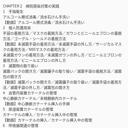
CHAPTER 2 病院感染対策の実践
1 手指衛生
アルコール擦式消毒／流水石けん手洗い
【動画】アルコール擦式消毒／流水石けん手洗い
2 個人防護用具
手袋の着脱方法／マスクの着脱方法／ガウンとビニールエプロンの着脱
方法／ゴーグル・シールドの着脱方法
【動画】未滅菌手袋の着用方法／未滅菌手袋の外し方／サージカルマス
クの着用方法／N95マスクの着用方法／
未滅菌ガウンの着用方法／未滅菌ガウンの外し方／ビニールエプロンの
着用方法／ビニールエプロンの外し方
3 滅菌物の取り扱い
滅菌パックの開き方／滅菌鑷子の取り扱い／滅菌手袋の着脱方法／滅菌
包の開き方
【動画】滅菌パックの開き方／滅菌鑷子の取り扱い／滅菌手袋の着用方
法／滅菌手袋の外し方／滅菌包の開き方
4 血管内留置カテーテルの管理
中心静脈カテーテル／末梢静脈内カテーテル
【動画】中心静脈カテーテル挿入の手順
5 尿道留置カテーテルの管理
カテーテルの挿入／カテーテル挿入中の管理
【動画】カテーテルの挿入／カテーテル挿入中の管理
6 呼吸器関連の管理