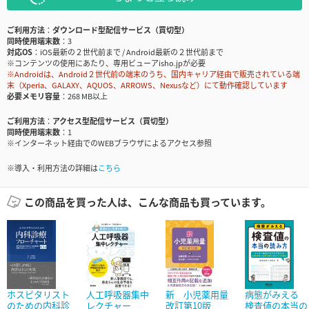
ご利用方法
ダウンロード型配信サービス（買切型）
同時使用端末数
3
対応OS
iOS最新の２世代前まで / Android最新の２世代前まで
※コンテンツの使用にあたり、専用ビューアisho.jpが必要
※Androidは、Android２世代前の端末のうち、国内キャリア経由で販売されている端
末（Xperia、GALAXY、AQUOS、ARROWS、Nexusなど）にて動作確認しています
必要メモリ容量
268 MB以上
ご利用方法
アクセス型配信サービス（買切型）
同時使用端末数
1
※インターネット経由でのWEBブラウザによるアクセス参照
※導入・利用方法の詳細は
こちら
この商品を買った人は、こんな商品も買っています。
ホスピタリスト
人工呼吸器集中
新 小児薬用量
病態がみえる
のための内科診
レクチャー
改訂第10版
検査値の本当の