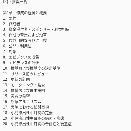
CQ・推奨一覧
第1章 作成の経緯と概要
1．要約
2．作成者
3．資金提供者・スポンサー・利益相反
4．作成の背景および沿革
5．作成目的ならびに目標
6．公開・利用法
7．対象
8．エビデンスの収集
9．エビデンスの評価
10．推奨および推奨度の決定基準
11．リリース前のレビュー
12．更新の計画
13．モニタリング・監査
14．推奨および理由説明
15．患者の希望
16．診療アルゴリズム
17．実施における検討事項
18．小児滲出性中耳炎の定義
19．小児滲出性中耳炎の病因・病態
20．小児滲出性中耳炎の合併症と後遺症