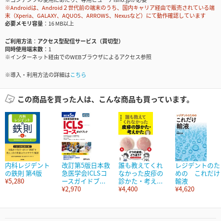
※Androidは、Android２世代前の端末のうち、国内キャリア経由で販売されている端
末（Xperia、GALAXY、AQUOS、ARROWS、Nexusなど）にて動作確認しています
必要メモリ容量
16 MB以上
ご利用方法
アクセス型配信サービス（買切型）
同時使用端末数
1
※インターネット経由でのWEBブラウザによるアクセス参照
※導入・利用方法の詳細は
こちら
この商品を買った人は、こんな商品も買っています。
内科レジデント
改訂第5版日本救
誰も教えてくれ
レジデントのた
の鉄則 第4版
急医学会ICLSコ
なかった皮疹の
めの これだけ
¥5,280
ースガイドブ...
診かた・考え...
輸液
¥2,970
¥4,400
¥4,620