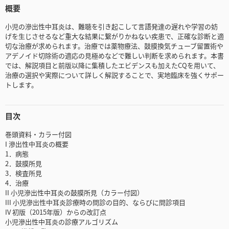
概要
小児の滲出性中耳炎は、難聴を引き起こして言語発達の遅れや学習の妨
げを生じさせるなど重大な結果に繋がりかねない疾患で、正確な診断と適
切な治療が求められます。治療では薬物療法、鼓膜換気チューブ留置術や
アデノイド切除術の適応の見極めなどで難しい判断を求められます。本書
では、解説項目と前版以降に集積したエビデンスも加えたCQを用いて、
治療の選択や実際について詳しく解説することで、実地臨床を強くサポー
トします。
目次
巻頭資料・カラー付図
I 滲出性中耳炎の概要
1．病態
2．鼓膜所見
3．検査所見
4．治療
II 小児滲出性中耳炎の鼓膜所見（カラー付図）
III 小児滲出性中耳炎診療時の問診の目的、ならびに問診項目
IV 初版（2015年版）からの改訂点
小児滲出性中耳炎の診療アルゴリズム