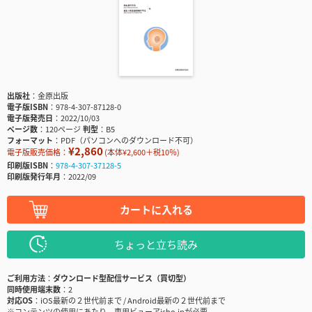
出版社
金原出版
電子版ISBN
978-4-307-87128-0
電子版発売日
2022/10/03
ページ数
120ページ
判型
B5
フォーマット
PDF（パソコンへのダウンロード不可）
¥2,860
電子版販売価格：
(本体¥2,600＋税10％)
印刷版ISBN
978-4-307-37128-5
印刷版発行年月
2022/09
カートに入れる
ちょっと立ち読み
ご利用方法
ダウンロード型配信サービス（買切型）
同時使用端末数
2
対応OS
iOS最新の２世代前まで / Android最新の２世代前まで
※コンテンツの使用にあたり、専用ビューアisho.jpが必要