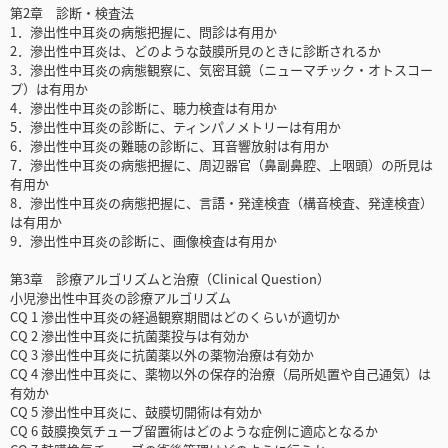
第2章 診断・検査法
1．滲出性中耳炎の病態把握に、問診は有用か
2．滲出性中耳炎は、どのような鼓膜所見のときに診断されるか
3．滲出性中耳炎の病態観察に、気密耳鏡（ニューマチック・オトスコー
プ）は有用か
4．滲出性中耳炎の診断に、聴力検査は有用か
5．滲出性中耳炎の診断に、ティンパノメトリーは有用か
6．滲出性中耳炎の難聴の診断に、耳音響放射は有用か
7．滲出性中耳炎の病態把握に、周辺器官（鼻副鼻腔、上咽頭）の所見は
有用か
8．滲出性中耳炎の病態把握に、言語・発達検査（構音検査、発達検査）
は有用か
9．滲出性中耳炎の診断に、画像検査は有用か
第3章 診療アルゴリズムと治療（Clinical Question）
小児滲出性中耳炎の診療アルゴリズム
CQ 1 滲出性中耳炎の経過観察期間はどのくらいが適切か
CQ 2 滲出性中耳炎に抗菌薬投与は有効か
CQ 3 滲出性中耳炎に抗菌薬以外の薬物治療は有効か
CQ 4 滲出性中耳炎に、薬物以外の保存的治療（局所処置や自己通気）は
有効か
CQ 5 滲出性中耳炎に、鼓膜切開術は有効か
CQ 6 鼓膜換気チューブ留置術はどのような症例に適応となるか