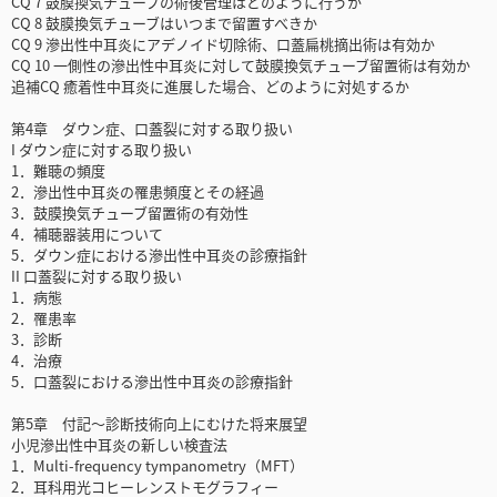
CQ 7 鼓膜換気チューブの術後管理はどのように行うか
CQ 8 鼓膜換気チューブはいつまで留置すべきか
CQ 9 滲出性中耳炎にアデノイド切除術、口蓋扁桃摘出術は有効か
CQ 10 一側性の滲出性中耳炎に対して鼓膜換気チューブ留置術は有効か
追補CQ 癒着性中耳炎に進展した場合、どのように対処するか
第4章 ダウン症、口蓋裂に対する取り扱い
I ダウン症に対する取り扱い
1．難聴の頻度
2．滲出性中耳炎の罹患頻度とその経過
3．鼓膜換気チューブ留置術の有効性
4．補聴器装用について
5．ダウン症における滲出性中耳炎の診療指針
II 口蓋裂に対する取り扱い
1．病態
2．罹患率
3．診断
4．治療
5．口蓋裂における滲出性中耳炎の診療指針
第5章 付記〜診断技術向上にむけた将来展望
小児滲出性中耳炎の新しい検査法
1．Multi-frequency tympanometry（MFT）
2．耳科用光コヒーレンストモグラフィー