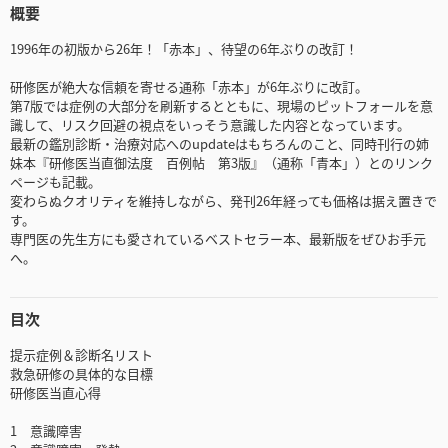
概要
1996年の初版から26年！「赤本」、待望の6年ぶりの改訂！
研修医が絶大な信頼を寄せる通称「赤本」が6年ぶりに改訂。
第7版では症例の大部分を刷新するとともに、現場のピットフォールを意
識して、リスク回避の視点をいっそう意識した内容となっています。
最新の鑑別診断・治療対応へのupdateはもちろんのこと、同時刊行の姉
妹本『研修医当直御法度 百例帖 第3版』（通称「青本」）とのリンク
ページも記載。
変わらぬクオリティを維持しながら、発刊26年経っても価格は据え置きで
す。
専門医の先生方にも愛されているベストセラー本、最新版をぜひお手元
へ。
目次
提示症例＆診断名リスト
救急研修の具体的な目標
研修医当直心得
1 意識障害