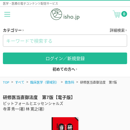
医学・医療の電子コンテンツ配信サービス
0
カテゴリー
詳細検索
ログイン／新規登録
初めての方へ
TOP
すべて
臨床医学（領域別）
救急科
研修医当直御法度 第7版
研修医当直御法度 第7版【電子版】
ピットフォールとエッセンシャルズ
寺澤 秀一(著) 林 寛之(著)