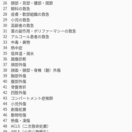
26 頸部・背部・腰部・関節
27 眼科の救急
28 皮膚・軟部組織の救急
29 小児の救急
30 高齢者の救急
31 薬の副作用・ポリファーマシーの救急
32 アルコール患者の救急
33 中毒・異物
34 熱中症
35 低体温・溺水
36 画像診断
37 頭部外傷
38 顔面・頸部・脊椎（髄）外傷
39 胸部外傷
40 腹部外傷
41 骨盤骨折
42 四肢外傷
43 コンパートメント症候群
44 小児外傷
45 創傷処置
46 動物咬傷
47 熱傷・凍傷
48 ACLS（二次救命処置）
49 APLS（小児心肺蘇生）