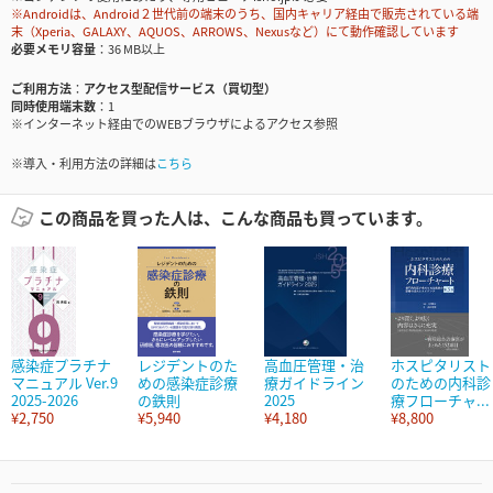
※Androidは、Android２世代前の端末のうち、国内キャリア経由で販売されている端
末（Xperia、GALAXY、AQUOS、ARROWS、Nexusなど）にて動作確認しています
必要メモリ容量
36 MB以上
ご利用方法
アクセス型配信サービス（買切型）
同時使用端末数
1
※インターネット経由でのWEBブラウザによるアクセス参照
※導入・利用方法の詳細は
こちら
この商品を買った人は、こんな商品も買っています。
感染症プラチナ
レジデントのた
高血圧管理・治
ホスピタリスト
マニュアル Ver.9
めの感染症診療
療ガイドライン
のための内科診
2025-2026
の鉄則
2025
療フローチャ...
¥2,750
¥5,940
¥4,180
¥8,800