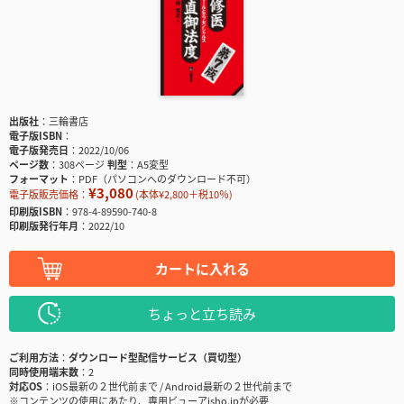
出版社
三輪書店
電子版ISBN
電子版発売日
2022/10/06
ページ数
308ページ
判型
A5変型
フォーマット
PDF（パソコンへのダウンロード不可）
¥3,080
電子版販売価格：
(本体¥2,800＋税10％)
印刷版ISBN
978-4-89590-740-8
印刷版発行年月
2022/10
カートに入れる
ちょっと立ち読み
ご利用方法
ダウンロード型配信サービス（買切型）
同時使用端末数
2
対応OS
iOS最新の２世代前まで / Android最新の２世代前まで
※コンテンツの使用にあたり、専用ビューアisho.jpが必要