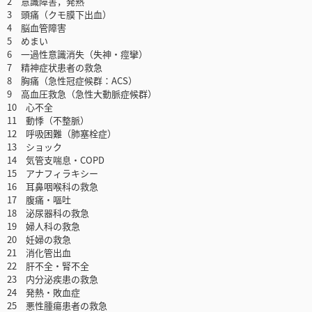
2 意識障害，発熱
3 頭痛（クモ膜下出血）
4 脳血管障害
5 めまい
6 一過性意識消失（失神・痙攣）
7 精神症状患者の救急
8 胸痛（急性冠症候群：ACS）
9 高血圧救急（急性大動脈症候群）
10 心不全
11 動悸（不整脈）
12 呼吸困難（肺塞栓症）
13 ショック
14 気管支喘息・COPD
15 アナフィラキシー
16 耳鼻咽喉科の救急
17 腹痛・嘔吐
18 泌尿器科の救急
19 婦人科の救急
20 妊婦の救急
21 消化管出血
22 肝不全・腎不全
23 内分泌疾患の救急
24 発熱・敗血症
25 悪性腫瘍患者の救急