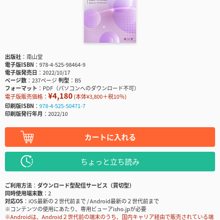
出版社
南山堂
電子版ISBN
978-4-525-98464-9
電子版発売日
2022/10/17
ページ数
237ページ
判型
B5
フォーマット
PDF（パソコンへのダウンロード不可）
¥4,180
電子版販売価格：
(本体¥3,800＋税10％)
印刷版ISBN
978-4-525-50471-7
印刷版発行年月
2022/10
カートに入れる
ちょっと立ち読み
ご利用方法
ダウンロード型配信サービス（買切型）
同時使用端末数
2
対応OS
iOS最新の２世代前まで / Android最新の２世代前まで
※コンテンツの使用にあたり、専用ビューアisho.jpが必要
※Androidは、Android２世代前の端末のうち、国内キャリア経由で販売されている端