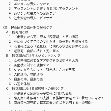
2 あいまいな喪失のなかで
3 アセスメントに影響する要因とアセスメント
4 あいまいな喪失への家族ケア
5 社会資源の導入，ピアサポート
7章 超高齢者の臨死期の緩和ケア
Ａ 臨死期とは
1 「老衰」から死に至る「臨死期」とその課題
2 死に近づく年単位の変化から「臨死期」を推察する
3 老衰死に至る「臨死期」に現れる状態と身体の反応
4 老衰死―自然に枯れて死に至る―
Ｂ 臨死期の症状マネジメントとケア
1 この時期に必要なケア提供者の姿勢や考え方
2 各症状に対する緩和ケア
3 ケアの在り方によって引き起こされる苦痛
4 人的環境，物的環境
5 最期の時，最期の姿
6 お迎え体験
Ｃ 臨死期における家族等への緩和ケア
1 超高齢者と家族等が望む死に向けた支援
2 臨死期の家族等への支援―家族等が満足できる看取りに向けて―
3 家族等へ臨死期の超高齢者の症状を説明する―説明例―