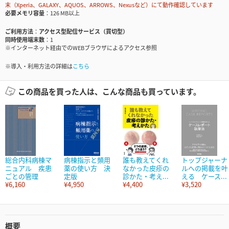
末（Xperia、GALAXY、AQUOS、ARROWS、Nexusなど）にて動作確認しています
必要メモリ容量
126 MB以上
ご利用方法
アクセス型配信サービス（買切型）
同時使用端末数
1
※インターネット経由でのWEBブラウザによるアクセス参照
※導入・利用方法の詳細は
こちら
この商品を買った人は、こんな商品も買っています。
総合内科病棟マ
病棟指示と頻用
誰も教えてくれ
トップジャーナ
ニュアル 疾患
薬の使い方 決
なかった皮疹の
ルへの掲載を叶
ごとの管理
定版
診かた・考え...
える ケース...
¥6,160
¥4,950
¥4,400
¥3,520
概要