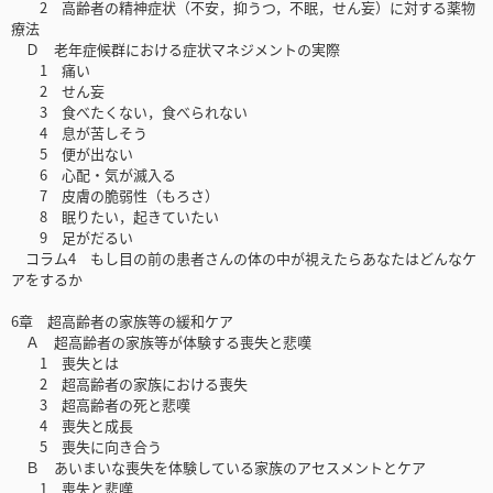
2 高齢者の精神症状（不安，抑うつ，不眠，せん妄）に対する薬物
療法
Ｄ 老年症候群における症状マネジメントの実際
1 痛い
2 せん妄
3 食べたくない，食べられない
4 息が苦しそう
5 便が出ない
6 心配・気が滅入る
7 皮膚の脆弱性（もろさ）
8 眠りたい，起きていたい
9 足がだるい
コラム4 もし目の前の患者さんの体の中が視えたらあなたはどんなケ
アをするか
6章 超高齢者の家族等の緩和ケア
Ａ 超高齢者の家族等が体験する喪失と悲嘆
1 喪失とは
2 超高齢者の家族における喪失
3 超高齢者の死と悲嘆
4 喪失と成長
5 喪失に向き合う
Ｂ あいまいな喪失を体験している家族のアセスメントとケア
1 喪失と悲嘆