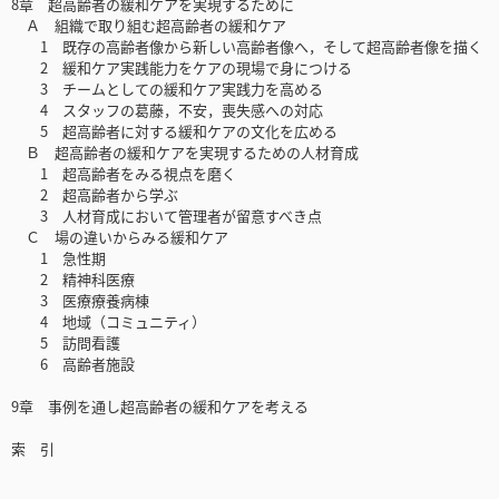
8章 超高齢者の緩和ケアを実現するために
Ａ 組織で取り組む超高齢者の緩和ケア
1 既存の高齢者像から新しい高齢者像へ，そして超高齢者像を描く
2 緩和ケア実践能力をケアの現場で身につける
3 チームとしての緩和ケア実践力を高める
4 スタッフの葛藤，不安，喪失感への対応
5 超高齢者に対する緩和ケアの文化を広める
Ｂ 超高齢者の緩和ケアを実現するための人材育成
1 超高齢者をみる視点を磨く
2 超高齢者から学ぶ
3 人材育成において管理者が留意すべき点
Ｃ 場の違いからみる緩和ケア
1 急性期
2 精神科医療
3 医療療養病棟
4 地域（コミュニティ）
5 訪問看護
6 高齢者施設
9章 事例を通し超高齢者の緩和ケアを考える
索 引