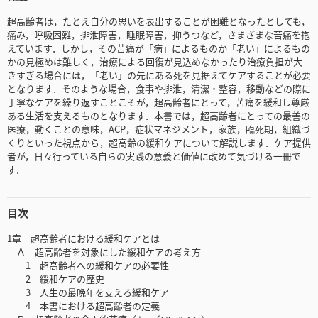
超高齢者は，たとえ自分の思いを表出することが困難となったとしても，
痛み，呼吸困難，排泄障害，睡眠障害，抑うつなど，さまざまな苦痛を抱
えています．しかし，その苦痛が「病」によるものか「老い」によるもの
かの見極めは難しく，治療による回復が見込めなかったり治療負担が大
きすぎる場合には，「老い」の先にある死を見据えてケアすることが必要
となります．そのような場合，食事や排泄，清潔・整容，移動などの際に
丁寧なケアを繰り返すことこそが，超高齢者にとって，苦痛を緩和し尊厳
ある生活を支えるものとなります．本書では，超高齢者にとっての最善の
医療，動くことの意味，ACP，症状マネジメント，家族，臨死期，組織づ
くりといった視点から，超高齢の緩和ケアについて解説します．ケア提供
者が，日々行っている自らの実践の意義と価値に改めて気づける一冊で
す．
目次
1章 超高齢者における緩和ケアとは
Ａ 超高齢者を対象にした緩和ケアの考え方
1 超高齢者への緩和ケアの必要性
2 緩和ケアの歴史
3 人生の最晩年を支える緩和ケア
4 本書における超高齢者の定義