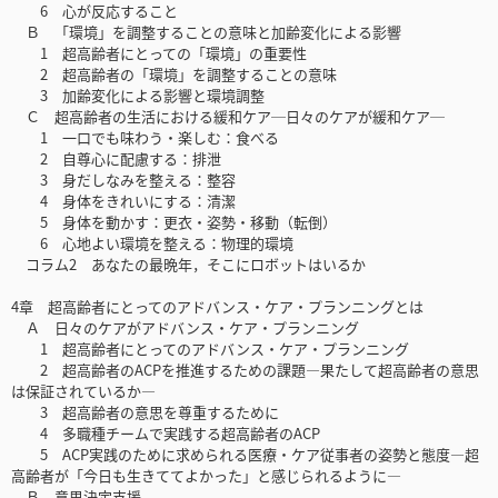
6 心が反応すること
Ｂ 「環境」を調整することの意味と加齢変化による影響
1 超高齢者にとっての「環境」の重要性
2 超高齢者の「環境」を調整することの意味
3 加齢変化による影響と環境調整
Ｃ 超高齢者の生活における緩和ケア─日々のケアが緩和ケア─
1 一口でも味わう・楽しむ：食べる
2 自尊心に配慮する：排泄
3 身だしなみを整える：整容
4 身体をきれいにする：清潔
5 身体を動かす：更衣・姿勢・移動（転倒）
6 心地よい環境を整える：物理的環境
コラム2 あなたの最晩年，そこにロボットはいるか
4章 超高齢者にとってのアドバンス・ケア・プランニングとは
Ａ 日々のケアがアドバンス・ケア・プランニング
1 超高齢者にとってのアドバンス・ケア・プランニング
2 超高齢者のACPを推進するための課題―果たして超高齢者の意思
は保証されているか―
3 超高齢者の意思を尊重するために
4 多職種チームで実践する超高齢者のACP
5 ACP実践のために求められる医療・ケア従事者の姿勢と態度―超
高齢者が「今日も生きててよかった」と感じられるように―
Ｂ 意思決定支援