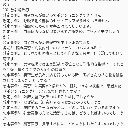
の？
10）放射線治療
想定事例1 患者さんが痛がってポジショニングできません．
想定事例2 呼吸で動く部位のセットアップがうまくいきません．
想定事例3 治療のための印が毎回消えてしまいます．
想定事例4 白血球の少ない患者さんで治療を続けても大丈夫でしょう
か？
想定事例5 患者さんが治療途中で中止を求めてきた．
各論2 臨床実習・病院内外でのノンテクニカルスキルPlus
想定事例1 どう見ても医療人として不向きな実習生，何度論しても無反
応です．
想定事例2 実習現場では国家試験で優位となる学術的な指導？ それと
も今後，働くうえでの人間性の指導？
想定事例3 実習生が患者対応を行っている時，患者さんの持ち物を破損
させてしまった．どうする？
想定事例4 実習生に実際のX線を人体に照射できない状態で，患者対応
（ポジショニング）はどこまで任されますか？
想定事例5 臨床実習で気をつけることは何でしょうか．
想定事例6 なぜ勉強（研究）する必要があるのでしょうか．
想定事例7 病院でのチーム医療とは，どのように行っているのですか．
想定事例8 社会貢献のために活動するには，どうすればよいのでしょう
か．
想定事例9 災害医療に貢献するには，どのようにしたらよいのでしょう