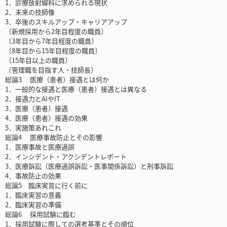
1．診療放射線科に求められる現状
2．未来の技師像
3．卒後のスキルアップ・キャリアアップ
〔新規採用から2年目程度の職員〕
〔3年目から7年目程度の職員〕
〔8年目から15年目程度の職員〕
〔15年目以上の職員〕
〔管理職を目指す人・技師長〕
総論3 医療（患者）接遇とは何か
1．一般的な接遇と医療（患者）接遇とは異なる
2．接遇力とAIやIT
3．医療（患者）接遇
4．医療（患者）接遇の効果
5．実施策あれこれ
総論4 医療事故防止とその影響
1．医療事故と医療過誤
2．インシデント・アクシデントレポート
3．医療訴訟（医療過誤訴訟・医事関係訴訟）と刑事訴訟
4．事故防止の効果
総論5 臨床実習に行く前に
1．臨床実習の意義
2．臨床実習の準備
総論6 採用試験に臨む
1．採用試験に際しての選考基準とその順位