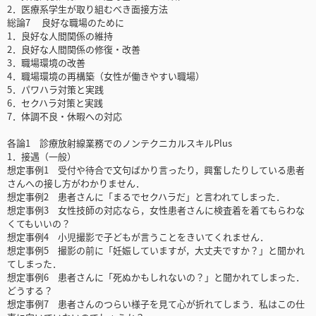
2．医療系学生が取り組むべき面接方法
総論7 良好な職場のために
1．良好な人間関係の維持
2．良好な人間関係の修復・改善
3．職場環境の改善
4．職場環境の再構築（女性が働きやすい職場）
5．パワハラ対策と実践
6．セクハラ対策と実践
7．体調不良・休暇への対応
各論1 診療放射線業務でのノンテクニカルスキルPlus
1．接遇（一般）
想定事例1 受付や待合で文句ばかり言ったり，興奮したりしている患者
さんへの接し方がわかりません．
想定事例2 患者さんに「まるでセクハラだ」と言われてしまった．
想定事例3 女性技師の対応なら，女性患者さんに検査着を着てもらわな
くてもいいの？
想定事例4 小児撮影で子どもが言うことをきいてくれません．
想定事例5 撮影の前に「妊娠していますが，大丈夫ですか？」と聞かれ
てしまった．
想定事例6 患者さんに「死ぬかもしれないの？」と聞かれてしまった．
どうする？
想定事例7 患者さんのつらい様子を見て心が折れてしまう．私はこの仕