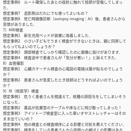
想定事例6 ルート確保したあとの抜針に触れて技師が受傷してしまっ
た．
想定事例7 造影剤はだれにでも使ってよいもの？
想定事例8 死亡時画像診断（autopsy imaging：Ai）後，患者さんから
苦情がありました．
7）MRI検査
想定事例1 新生児用ベッドが装置に吸着しました．
想定事例2 小さい子どもでうまく検査ができないときは，親に同席して
もらってもよいのでしょうか？
想定事例3 頭部検査でしっかり確認したのに画像に抜けがあります．
想定事例4 検査途中で患者さんが「気分が悪い！」と訴えてきた．
8）血管撮影
想定事例1 心臓カテーテル検査の心電図の電極は誰が貼るのでしょう
か？
想定事例2 患者さんが急変したとき技師はどうすればよいのでしょう
か？
9）RI（核医学）検査
想定事例1 危うく患者さんを間違えて，核種の誤投与をしてしまいそう
になった．
想定事例2 薬品が処置室のテーブルや床などに飛び散ってしまった！
想定事例3 アイソトープ検査室に入った車いすやストレッチャーはその
まま出ていいの？
想定事例4 他の検査との検査順序による影響と対処を教えてください．
想定事例5 検査をしている患者さんから技師への被ばくの影響はある