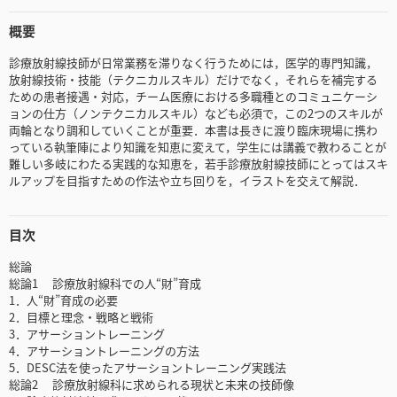
概要
診療放射線技師が日常業務を滞りなく行うためには，医学的専門知識，
放射線技術・技能（テクニカルスキル）だけでなく，それらを補完する
ための患者接遇・対応，チーム医療における多職種とのコミュニケーシ
ョンの仕方（ノンテクニカルスキル）なども必須で，この2つのスキルが
両輪となり調和していくことが重要．本書は長きに渡り臨床現場に携わ
っている執筆陣により知識を知恵に変えて，学生には講義で教わることが
難しい多岐にわたる実践的な知恵を，若手診療放射線技師にとってはスキ
ルアップを目指すための作法や立ち回りを，イラストを交えて解説．
目次
総論
総論1 診療放射線科での人“財”育成
1．人“財”育成の必要
2．目標と理念・戦略と戦術
3．アサーショントレーニング
4．アサーショントレーニングの方法
5．DESC法を使ったアサーショントレーニング実践法
総論2 診療放射線科に求められる現状と未来の技師像