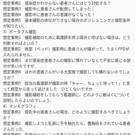
想定事例2 感染症かわからない患者さんにはどう対処する？
想定事例3 撮影中に患者さんが転倒してしまった！
想定事例4 撮影中に患者さんの意識がなくなった！
想定事例5 基本撮影の体位ができない場合のポジショニングと撮影条件
が知りたい．
3）ポータブル撮影
想定事例1 撮影補助のために看護師を呼ぶ場合と呼ばない場合は，どう
判断すればよいの？
想定事例2 病室（ベッド）撮影時に患者さんが痛がって，うまくFPDが
入れられません．
想定事例3 まだ感染症患者さんの撮影に慣れていなくて不安に感じる部
分が多いのですが．
想定事例4 ほかの患者さんがいる大部屋で撮影しても構わないのでしょ
うか？
想定事例5 担当の看護師が撮影の時「キャー．ちょっと待って！」と言
って病室から走って逃げました．ひどくないですか．
想定事例6 撮影補助をしてもらう看護師に，どのように被ばくについて
説明したらよいのでしょう．
4）マンモグラフィ
想定事例1 授乳中の患者さんの場合，どのように撮影するべきでしょう
か？
想定事例2 撮影しようと乳房に手を触れたら，豊胸術をされている患者
さんだった．
想定事例3 乳房が小さいことを気にされている方へ上手く撮影する方法