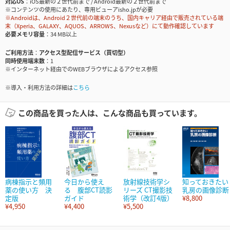
対応OS
iOS最新の２世代前まで / Android最新の２世代前まで
※コンテンツの使用にあたり、専用ビューアisho.jpが必要
※Androidは、Android２世代前の端末のうち、国内キャリア経由で販売されている端
末（Xperia、GALAXY、AQUOS、ARROWS、Nexusなど）にて動作確認しています
必要メモリ容量
34 MB以上
ご利用方法
アクセス型配信サービス（買切型）
同時使用端末数
1
※インターネット経由でのWEBブラウザによるアクセス参照
※導入・利用方法の詳細は
こちら
この商品を買った人は、こんな商品も買っています。
病棟指示と頻用
今日から使え
放射線技術学シ
知っておきたい
薬の使い方 決
る 腹部CT読影
リーズ CT撮影技
乳房の画像診断
定版
ガイド
術学（改訂4版）
¥8,800
¥4,950
¥4,400
¥5,500