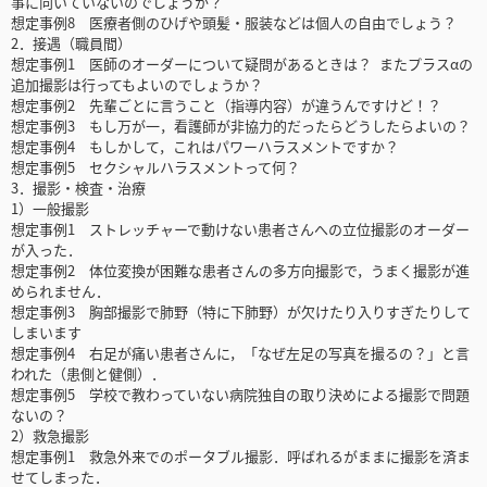
事に向いていないのでしょうか？
想定事例8 医療者側のひげや頭髪・服装などは個人の自由でしょう？
2．接遇（職員間）
想定事例1 医師のオーダーについて疑問があるときは？ またプラスαの
追加撮影は行ってもよいのでしょうか？
想定事例2 先輩ごとに言うこと（指導内容）が違うんですけど！？
想定事例3 もし万が一，看護師が非協力的だったらどうしたらよいの？
想定事例4 もしかして，これはパワーハラスメントですか？
想定事例5 セクシャルハラスメントって何？
3．撮影・検査・治療
1）一般撮影
想定事例1 ストレッチャーで動けない患者さんへの立位撮影のオーダー
が入った．
想定事例2 体位変換が困難な患者さんの多方向撮影で，うまく撮影が進
められません．
想定事例3 胸部撮影で肺野（特に下肺野）が欠けたり入りすぎたりして
しまいます
想定事例4 右足が痛い患者さんに，「なぜ左足の写真を撮るの？」と言
われた（患側と健側）．
想定事例5 学校で教わっていない病院独自の取り決めによる撮影で問題
ないの？
2）救急撮影
想定事例1 救急外来でのポータブル撮影．呼ばれるがままに撮影を済ま
せてしまった．