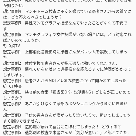
が知りたい．
想定事例4 マンモトーム検査に不安を感じている患者さんからの質問に
は，どう答えるべきでしょうか？
想定事例5 男性マンモグラフィ撮影なんてやったことがなくて不安で
す．
想定事例6 マンモグラフィで女性技師がいない場合には，どう対応すれ
ばよいのでしょうか．
5）X線TV
想定事例1 上部消化管撮影時に患者さんがバリウムを誤飲してしまっ
た．
想定事例2 体位変換で患者さんが指示通りに動いてくれません．
想定事例3 慣れていないせいで透視検査を終えるまでに時間がかかって
しまいます．
想定事例4 患者さんからMDLとUGIの検査について聞かれてしまった．
6）CT検査
想定事例1 検査前の食事「担当医OK・説明書NG」どちらが正しいので
しょうか？
想定事例2 あごが引けなくて頭部のポジショニングがうまくいきませ
ん．
想定事例3 子供の患者さんが痛がったり泣いたりで，動いてしまってう
まく撮影できません．
想定事例4 造影剤が漏れて寝台にこぼれてしまった！ どうする？
想定事例5 造影剤の検査で患者さんが「気分が悪い！」と訴えてきた．