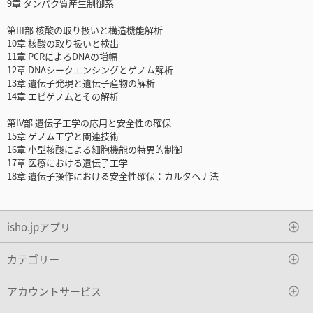
9章 タンパク質産生制御系
第III部 核酸の取り扱いと構造機能解析
10章 核酸の取り扱いと検出
11章 PCRによるDNAの増幅
12章 DNAシークエンシングとゲノム解析
13章 遺伝子発現と遺伝子産物の解析
14章 エピゲノムとその解析
第IV部 遺伝子工学の応用と安全性の確保
15章 ゲノム工学と関連技術
16章 小型核酸による細胞機能の特異的制御
17章 医療における遺伝子工学
18章 遺伝子操作における安全性確保：カルタヘナ法
isho.jpアプリ
カテゴリー
アカウントサービス