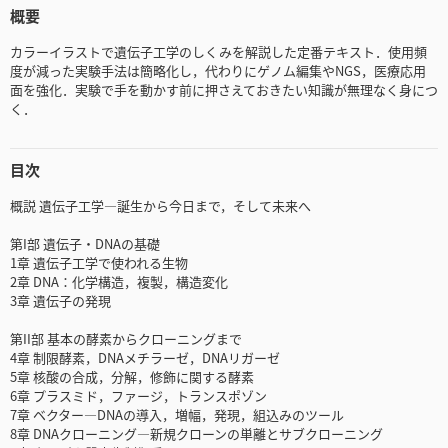
概要
カラーイラストで遺伝子工学のしくみを解説した定番テキスト．使用頻
度が減った実験手法は簡略化し，代わりにゲノム編集やNGS，医療応用
面を強化．実験で手を動かす前に押さえておきたい知識が無理なく身につ
く．
目次
概説 遺伝子工学―誕生から今日まで，そして未来へ
第I部 遺伝子・DNAの基礎
1章 遺伝子工学で使われる生物
2章 DNA：化学構造，複製，構造変化
3章 遺伝子の発現
第II部 基本の酵素からクローニングまで
4章 制限酵素，DNAメチラーゼ，DNAリガーゼ
5章 核酸の合成，分解，修飾に関する酵素
6章 プラスミド，ファージ，トランスポゾン
7章 ベクター―DNAの導入，増幅，発現，組込みのツール
8章 DNAクローニング―新規クローンの単離とサブクローニング