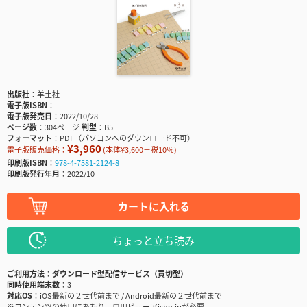
出版社
羊土社
電子版ISBN
電子版発売日
2022/10/28
ページ数
304ページ
判型
B5
フォーマット
PDF（パソコンへのダウンロード不可）
¥3,960
電子版販売価格：
(本体¥3,600＋税10％)
印刷版ISBN
978-4-7581-2124-8
印刷版発行年月
2022/10
カートに入れる
ちょっと立ち読み
ご利用方法
ダウンロード型配信サービス（買切型）
同時使用端末数
3
対応OS
iOS最新の２世代前まで / Android最新の２世代前まで
※コンテンツの使用にあたり、専用ビューアisho.jpが必要