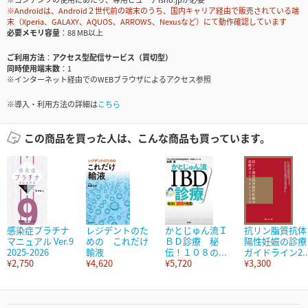
※Androidは、Android２世代前の端末のうち、国内キャリア経由で販売されている端
末（Xperia、GALAXY、AQUOS、ARROWS、Nexusなど）にて動作確認しています
必要メモリ容量
88 MB以上
ご利用方法
アクセス型配信サービス（買切型）
同時使用端末数
1
※インターネット経由でのWEBブラウザによるアクセス参照
※導入・利用方法の詳細は
こちら
この商品を買った人は、こんな商品も買っています。
感染症プラチナ
レジデントのた
かとじゅん流Ｉ
抗リン脂質抗体
マニュアル Ver.9
めの これだけ
ＢＤ診療 秘
陽性妊娠の診療
2025-2026
輸液
伝！１０８の...
ガイドライン2..
¥2,750
¥4,620
¥5,720
¥3,300