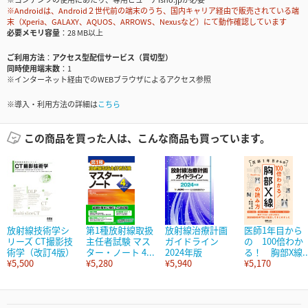
※Androidは、Android２世代前の端末のうち、国内キャリア経由で販売されている端
末（Xperia、GALAXY、AQUOS、ARROWS、Nexusなど）にて動作確認しています
必要メモリ容量
28 MB以上
ご利用方法
アクセス型配信サービス（買切型）
同時使用端末数
1
※インターネット経由でのWEBブラウザによるアクセス参照
※導入・利用方法の詳細は
こちら
この商品を買った人は、こんな商品も買っています。
放射線技術学シ
第1種放射線取扱
放射線治療計画
医師1年目から
リーズ CT撮影技
主任者試験 マス
ガイドライン
の 100倍わか
術学（改訂4版）
ター・ノート 4...
2024年版
る！ 胸部X線..
¥5,500
¥5,280
¥5,940
¥5,170