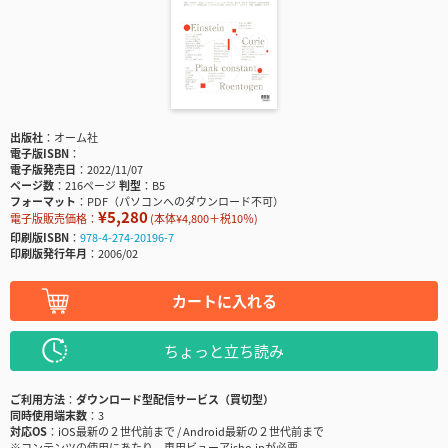
出版社
オーム社
電子版ISBN
電子版発売日
2022/11/07
ページ数
216ページ
判型
B5
フォーマット
PDF（パソコンへのダウンロード不可）
¥5,280
電子版販売価格：
(本体¥4,800＋税10％)
印刷版ISBN
978-4-274-20196-7
印刷版発行年月
2006/02
カートに入れる
ちょっと立ち読み
ご利用方法
ダウンロード型配信サービス（買切型）
同時使用端末数
3
対応OS
iOS最新の２世代前まで / Android最新の２世代前まで
※コンテンツの使用にあたり、専用ビューアisho.jpが必要