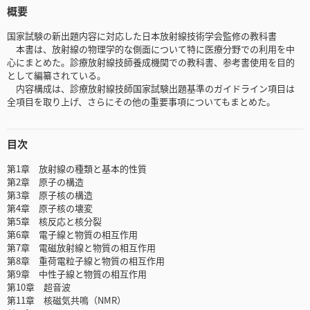
概要
国家試験の新出題内容に対応した日本放射線技術学会監修の教科書
本書は、放射線の物理学的な側面について特に医療分野での利用を中
心にまとめた。診療放射線技師養成機関での教科書、参考書使用を目的
として編纂されている。
内容構成は、診療放射線技師国家試験出題基準のガイドライン項目は
全項目を取り上げ、さらにその他の重要事項についてもまとめた。
目次
第1章 放射線の種類と基本的性質
第2章 原子の構造
第3章 原子核の構造
第4章 原子核の壊変
第5章 核反応と核分裂
第6章 電子線と物質の相互作用
第7章 電磁放射線と物質の相互作用
第8章 重荷電粒子線と物質の相互作用
第9章 中性子線と物質の相互作用
第10章 超音波
第11章 核磁気共鳴（NMR）