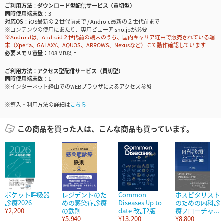
ご利用方法
ダウンロード型配信サービス（買切型）
同時使用端末数
3
対応OS
iOS最新の２世代前まで / Android最新の２世代前まで
※コンテンツの使用にあたり、専用ビューアisho.jpが必要
※Androidは、Android２世代前の端末のうち、国内キャリア経由で販売されている端
末（Xperia、GALAXY、AQUOS、ARROWS、Nexusなど）にて動作確認しています
必要メモリ容量
108 MB以上
ご利用方法
アクセス型配信サービス（買切型）
同時使用端末数
1
※インターネット経由でのWEBブラウザによるアクセス参照
※導入・利用方法の詳細は
こちら
この商品を買った人は、こんな商品も買っています。
ポケット呼吸器
レジデントのた
Common
ホスピタリスト
診療2026
めの感染症診療
Diseases Up to
のための内科診
¥2,200
の鉄則
date 改訂2版
療フローチャ...
¥5,940
¥13,200
¥8,800