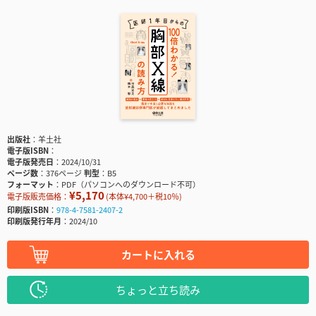
出版社
羊土社
電子版ISBN
電子版発売日
2024/10/31
ページ数
376ページ
判型
B5
フォーマット
PDF（パソコンへのダウンロード不可）
¥5,170
電子版販売価格：
(本体¥4,700＋税10％)
印刷版ISBN
978-4-7581-2407-2
印刷版発行年月
2024/10
カートに入れる
ちょっと立ち読み