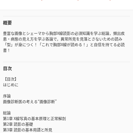
概要
豊富な画像とシェーマから胸部X線読影の必須知識を学ぶ総論，頻出疾
患・病態の見え方を学ぶ各論で，異常所見を見落とさないための読み
「型」が身につく！「これで胸部X線が読める！」と自信を持てる必読
書！
目次
【目次】
はじめに
序論
画像診断医の考える“画像診断”
総論
第1章 X線写真の基本原理と正常解剖
第2章 読影の基礎
第3章 読影の基本用語と所見