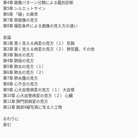
第4章 画像パターン分類による鑑別診断
第5章 シルエットサイン
第6章 「線」の異常
第7章 側面像の見方
第8章 撮影条件による画像の見え方の違い
各論
第1章 黒く見える病変の見方（１） 気胸
第2章 黒く見える病変の見方（２） 肺気腫，その他
第3章 胸水の見方
第4章 肺癌の見方
第5章 肺炎の見方（１）
第6章 肺炎の見方（２）
第7章 肺水腫の見方
第8章 心不全の見方
第9章 心大血管病変の見方（１） 大血管
第10章 心大血管病変の見方（２） 心臓
第11章 肺門部病変の見方
第12章 胸部X線写真に写る人工物
おわりに
索引